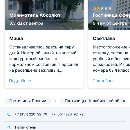
Мини-отель Абсолют
Гостиница Сфе
3.3 км от центра
9.4 км от центра
Маша
Светлана
Останавливались здесь на пару
Местоположение 
дней. Номер обычный, но чистый
пятерку, заезд на
и аккуратный, мебель в
удобный и без ли
нормальном состоянии. Персонал
сложностей. Из о
на ресепшене вежливый,
номера был класс
оформили и заселили быстро, без
центр города. Са
Подробнее
Подробнее
лишней волокиты. Расположение
чистая, с мягкой 
удобное, всё необходимое рядом.
кроватью, есть ча
Хороший вариант за свои деньги.
холодильник. Ван
здесь общая, дост
Гостиницы России
Гостиницы Челябинской област
через прихожую. 
проживанием дов
+7 (351) 220-92-70
+7 (351) 220-92-72
соотношение цены
отличное!
Найти отель