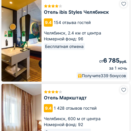
Отель
ibis
Styles
Отель ibis Styles Челябинск
Челябинск
9.4
154 отзыва гостей
Челябинск,
2.4 км от центра
Номерной фонд: 96
Бесплатная отмена
6 785
от
руб.
за 1 ночь
Получите
339 бонусов
Отель
Маркштадт
Отель Маркштадт
9.4
1 428 отзывов гостей
Челябинск,
600 м от центра
Номерной фонд: 92