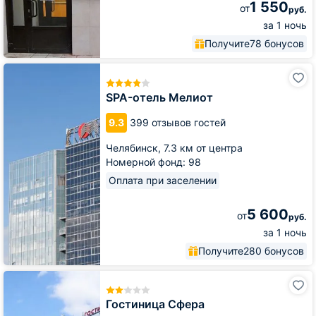
1 550
от
руб.
за 1 ночь
Получите
78 бонусов
SPA-
отель
Мелиот
SPA-отель Мелиот
9.3
399 отзывов гостей
Челябинск,
7.3 км от центра
Номерной фонд: 98
Оплата при заселении
5 600
от
руб.
за 1 ночь
Получите
280 бонусов
Гостиница
Сфера
Гостиница Сфера