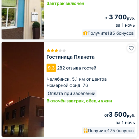
Завтрак включён
3 700
от
руб.
за 1 ночь
Получите
185 бонусов
Гостиница
Планета
Гостиница Планета
9.3
282 отзыва гостей
Челябинск,
5.1 км от центра
Номерной фонд: 76
Оплата при заселении
Включён завтрак, обед и ужин
3 500
от
руб.
за 1 ночь
Получите
175 бонусов