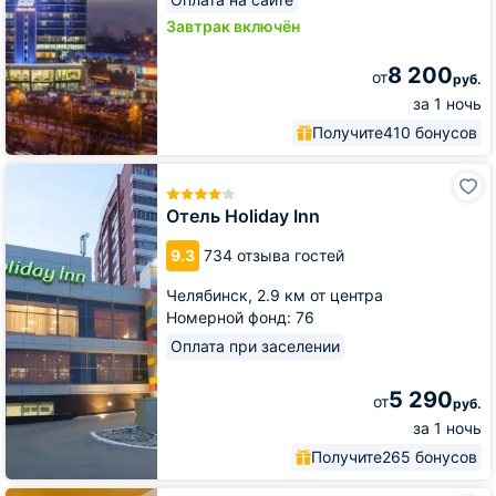
Завтрак включён
8 200
от
руб.
за 1 ночь
Получите
410 бонусов
Отель
Holiday
Inn
Отель Holiday Inn
9.3
734 отзыва гостей
Челябинск,
2.9 км от центра
Номерной фонд: 76
Оплата при заселении
5 290
от
руб.
за 1 ночь
Получите
265 бонусов