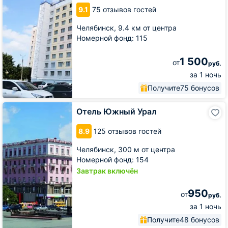
9.1
75 отзывов гостей
Челябинск,
9.4 км от центра
Номерной фонд: 115
1 500
от
руб.
за 1 ночь
Получите
75 бонусов
Отель
Отель Южный Урал
Южный
Урал
8.9
125 отзывов гостей
Челябинск,
300 м от центра
Номерной фонд: 154
Завтрак включён
950
от
руб.
за 1 ночь
Получите
48 бонусов