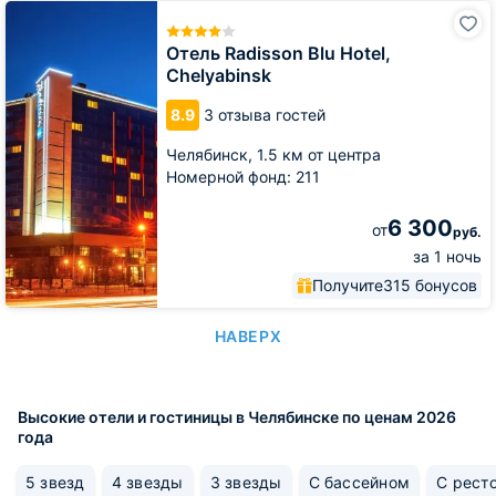
Отель
Radisson
Blu
Отель Radisson Blu Hotel,
Hotel,
Chelyabinsk
Chelyabinsk
8.9
3 отзыва гостей
Челябинск,
1.5 км от центра
Номерной фонд: 211
6 300
от
руб.
за 1 ночь
Получите
315 бонусов
НАВЕРХ
Высокие отели и гостиницы в Челябинске по ценам 2026
года
5 звезд
4 звезды
3 звезды
С бассейном
С рест