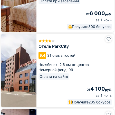
Оплата при заселении
6 000
от
руб.
за 1 ночь
Получите
300 бонусов
Отель
ParkCity
Отель ParkCity
9.4
31 отзыв гостей
Челябинск,
2.6 км от центра
Номерной фонд: 99
Оплата на сайте
4 100
от
руб.
за 1 ночь
Получите
205 бонусов
Гостиница