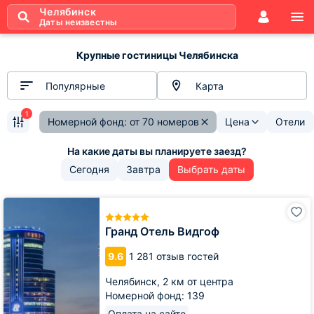
Челябинск
Даты неизвестны
Крупные гостиницы Челябинска
Популярные
Карта
1
Номерной фонд: от 70 номеров
Цена
Отели
Сегодня
Завтра
Выбрать даты
Гранд
Отель
Видгоф
Гранд Отель Видгоф
9.6
1 281 отзыв гостей
Челябинск,
2 км от центра
Номерной фонд: 139
Оплата на сайте