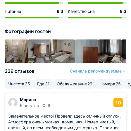
Питание
9.3
Качество сна
9.3
Фотографии гостей
229 отзывов
Сначала рекомендуемые
Чистота
35
Еда
31
Обслуживание
29
Номера
25
У
Марина
10
6 августа 2026
Замечательное место! Провели здесь отличный отпуск.
Атмосфера очень уютная, домашняя. Номер чистый,
светлый, со всем необходимым для отдыха. Огромное