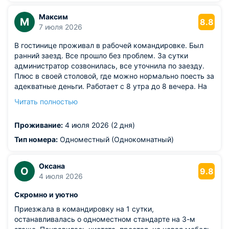
Максим
М
8.8
7 июля 2026
В гостинице проживал в рабочей командировке. Был
ранний заезд. Все прошло без проблем. За сутки
администратор созвонилась, все уточнила по заезду.
Плюс в своей столовой, где можно нормально поесть за
адекватные деньги. Работает с 8 утра до 8 вечера. На
мой взгляд оптимальное соотношение ценыкачества
Читать полностью
для командировок и когда вы не готовы переплачивать
непонятно за что.
Проживание:
4 июля 2026 (2 дня)
Из недостатков: когда заезжал, почему-то было
закрыто окно. В номере было душновато.
Тип номера:
Одноместный (Однокомнатный)
Оксана
О
9.8
4 июля 2026
Скромно и уютно
Приезжала в командировку на 1 сутки,
останавливалась о одноместном стандарте на 3-м