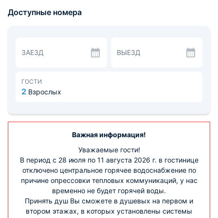
просторные комнаты оборудованы удобными
Доступные номера
спальными местами, вместительным гардеробом и
рабочей зоной. В свободном доступе Интернет.
На территории объекта работает столовая, где гости
смогут вкусно перекусить.
Есть возможность арены конференц-зала.
ЗАЕЗД
ВЫЕЗД
Имеется парковка, но на ограниченное число машин.
Театр драмы имени Орлова и Городской сад - 2 км,
музей Леса - 0.9 км. Расстояние до железнодорожного
вокзала — 2.3 км, до аэропорта — 19.1 км.
ГОСТИ
2
Взрослых
Важная информация!
Уважаемые гости!
В период с 28 июля по 11 августа 2026 г. в гостинице
отключено центральное горячее водоснабжение по
причине опрессовки тепловых коммуникаций, у нас
временно не будет горячей воды.
Принять душ Вы сможете в душевых на первом и
втором этажах, в которых установлены системы