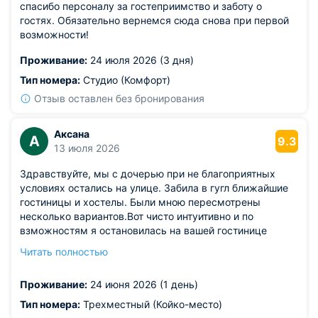
спасибо персоналу за гостеприимство и заботу о
гостях. Обязательно вернемся сюда снова при первой
возможности!
Проживание:
24 июля 2026 (3 дня)
Тип номера:
Студио (Комфорт)
Отзыв оставлен без бронирования
Аксана
А
9.3
13 июля 2026
Здравствуйте, мы с дочерью при не благоприятных
условиях остались на улице. Забила в гугл ближайшие
гостиницы и хостелы. Были мною пересмотрены
несколько вариантов.Вот чисто интуитивно и по
взможностям я остановилась на вашей гостинице
Солнечная! Я человек не совсем капризный ,но иногда
Читать полностью
бывает)так вот,впечатления мои чисто,столовая под
одной крышей,санузел чистый без запахов,персонал
Проживание:
24 июня 2026 (1 день)
отзывчивый!!! Расположение удобное . Мы в этом
городе первый раз.Молодцы!!!
Тип номера:
Трехместный (Койко-место)