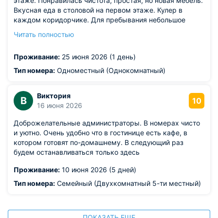
этаже. Понравилась чистота, простая, но новая мебель.
Вкусная еда в столовой на первом этаже. Кулер в
каждом коридорчике. Для пребывания небольшое
время номер замечательный: ночью не мешают звуки с
Читать полностью
улицы, есть две розетки, вешалка и подставка для
сумки у входа. И цена 2500 р за сутки вполне хорошая
Проживание:
25 июня 2026 (1 день)
для этого района.
Из недостатков: небольшие недостатки: очень
Тип номера:
Одноместный (Однокомнатный)
маленький размер номера, шкафа и санузла, нет лифта,
почти негде разместить семодан, не менее 20 минут
Виктория
пешком от ЮУрГу.
В
10
16 июня 2026
Доброжелательные администраторы. В номерах чисто
и уютно. Очень удобно что в гостинице есть кафе, в
котором готовят по-домашнему. В следующий раз
будем останавливаться только здесь
Проживание:
10 июня 2026 (5 дней)
Тип номера:
Семейный (Двухкомнатный 5-ти местный)
ПОКАЗАТЬ ЕЩЕ