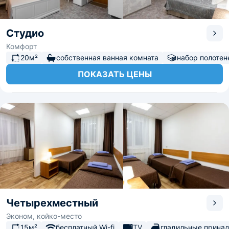
Студио
Комфорт
20м²
собственная ванная комната
набор полотен
ПОКАЗАТЬ ЦЕНЫ
Четырехместный
Эконом, койко-место
15м²
бесплатный Wi-fi
TV
гладильные прина