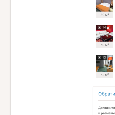
2
30 м
14
2
60 м
13
2
52 м
Обрати
Дополните
и размеще