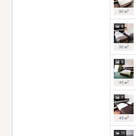
2
30 м
8
2
30 м
6
2
45 м
7
2
45 м
11