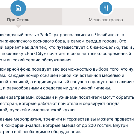
Про Отель
Меню завтраков
вёздочный отель «ParkCity» расположился в Челябинске, в
и живописного соснового бора, в самом сердце города. Это
й вариант как для тех, кто путешествует с бизнес-целью, так и
, поскольку «ParkCity» сочетает в себе не только современный
но и высокий сервис обслуживания.
номерной фонд порадует вас возможностью выбора того, что н
ам. Каждый номер оснащён новой качественной мебелью и
ной техникой, а индивидуальный санузел порадует вас наличи
ц и разнообразными средствами для личной гигиены.
ыми завтраками, обедами и ужинами посетители могут обратить
ресторан, которые работают при отеле и сервируют блюда
кой, русской и американской кухни.
азные мероприятия, тренинги и торжества вы можете провести
 4 конференц-залов, которые вмещают до 200 гостей. Внутри
трено всё необходимое оборудование.