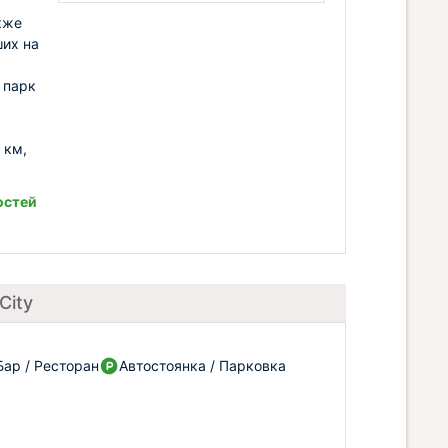
кже
ших на
 парк
 км,
остей
City
Бар / Ресторан
Автостоянка / Парковка