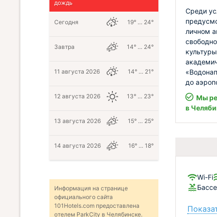
дождь
Среди ус
предусмо
Сегодня
19° … 24°
личном а
свободно
Завтра
14° … 24°
культуры
академич
«Водонап
11 августа 2026
14° … 21°
до аэроп
12 августа 2026
13° … 23°
Мы ре
в Челяби
13 августа 2026
15° … 25°
14 августа 2026
16° … 18°
Wi-Fi
Бассе
Информация на странице
официального сайта
101Hotels.com предоставлена
Показат
отелем ParkCity в Челябинске.