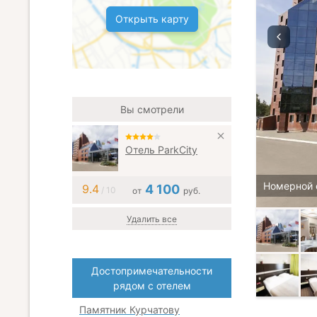
Открыть карту
Вы смотрели
Отель ParkCity
Номерной 
9.4
4 100
/ 10
от
руб.
Удалить все
Достопримечательности
рядом с отелем
Памятник Курчатову