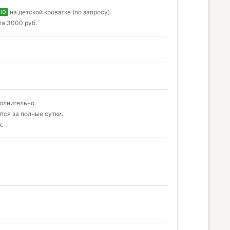
на детской кроватке (по запросу).
НО
та 3000 руб.
олнительно.
ится за полные сутки.
к.