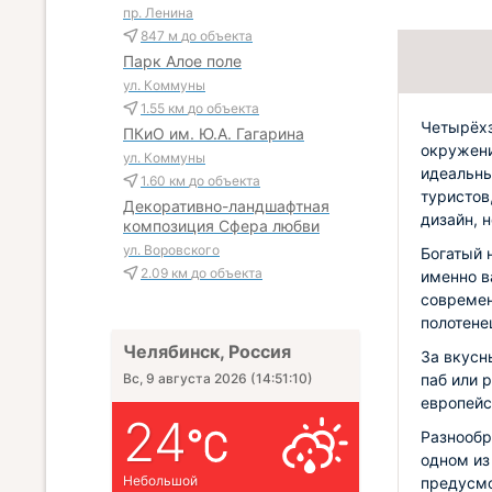
пр. Ленина
847 м
до объекта
Парк Алое поле
ул. Коммуны
1.55 км
до объекта
Четырёхз
ПКиО им. Ю.А. Гагарина
окружени
ул. Коммуны
идеальны
1.60 км
до объекта
туристов
Декоративно-ландшафтная
дизайн, 
композиция Сфера любви
ул. Воровского
Богатый 
2.09 км
до объекта
именно в
современ
полотене
Челябинск, Россия
За вкусн
паб или 
Вс, 9 августа 2026
(
14:51:11
)
европейс
24
Разнообр
одном из
Небольшой
предусмо