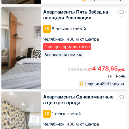
Апартаменты
Апартаменты Пять Звёзд на
Пять
площади Революции
Звёзд
на
10
8 отзывов гостей
площади
Революции
Челябинск,
400 м от центра
Горящее предложение
Бесплатная отмена
4 478,65
5 269
руб.
от
руб.
за 1 ночь
Получите
224 бонуса
Апартаменты
Апартаменты Однокомнатные
Однокомнатные
в центре города
в
центре
10
1 отзыв гостей
города
Челябинск,
400 м от центра