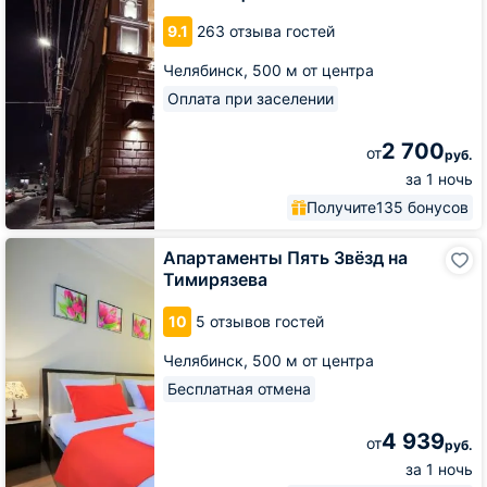
9.1
263 отзыва гостей
Челябинск,
500 м от центра
Оплата при заселении
2 700
от
руб.
за 1 ночь
Получите
135 бонусов
Апартаменты
Апартаменты Пять Звёзд на
Пять
Тимирязева
Звёзд
на
10
5 отзывов гостей
Тимирязева
Челябинск,
500 м от центра
Бесплатная отмена
4 939
от
руб.
за 1 ночь