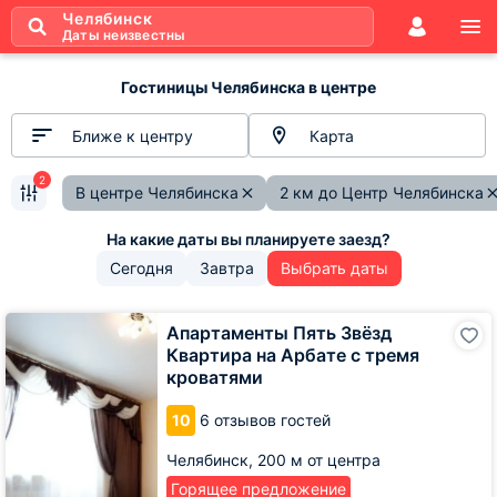
Челябинск
Даты неизвестны
Гостиницы Челябинска в центре
Ближе к центру
Карта
2
В центре Челябинска
2 км до Центр Челябинска
Сегодня
Завтра
Выбрать даты
Апартаменты
Апартаменты Пять Звёзд
Пять
Квартира на Арбате с тремя
Звёзд
кроватями
Квартира
на
10
6 отзывов гостей
Арбате
с
Челябинск,
200 м от центра
тремя
кроватями
Горящее предложение