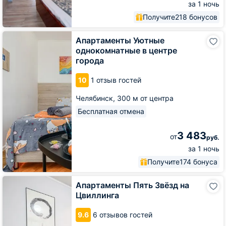
за 1 ночь
Получите
218 бонусов
Апартаменты
Апартаменты Уютные
Уютные
однокомнатные в центре
однокомнатные
города
в
центре
10
1 отзыв гостей
города
Челябинск,
300 м от центра
Бесплатная отмена
3 483
от
руб.
за 1 ночь
Получите
174 бонуса
Апартаменты
Апартаменты Пять Звёзд на
Пять
Цвиллинга
Звёзд
на
9.6
6 отзывов гостей
Цвиллинга