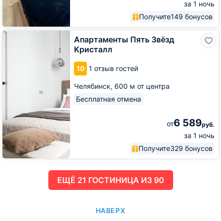
за 1 ночь
Получите
149 бонусов
Апартаменты
Апартаменты Пять Звёзд
Пять
Кристалл
Звёзд
Кристалл
10
1 отзыв гостей
Челябинск,
600 м от центра
Бесплатная отмена
6 589
от
руб.
за 1 ночь
Получите
329 бонусов
ЕЩË 21 ГОСТИНИЦА ИЗ 90
НАВЕРХ