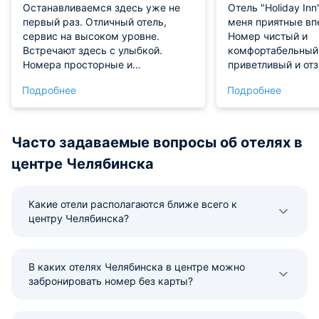
Останавливаемся здесь уже не
Отель "Holiday Inn
первый раз. Отличный отель,
меня приятные вп
сервис на высоком уровне.
Номер чистый и
Встречают здесь с улыбкой.
комфортабельный
Номера просторные и
приветливый и от
современные, с хорошим
Обслуживание хо
Подробнее
Подробнее
дизайном, проживать в них
отдельно хочу отм
максимально комфортно.
расположение. Пр
Перекусить можно в ресторане,
проживанием оста
меню разнообразное, готовят
Часто задаваемые вопросы об отелях в
вкусно. По цене нас все устроило!
центре Челябинска
Какие отели располагаются ближе всего к
центру Челябинска?
В каких отелях Челябинска в центре можно
забронировать номер без карты?