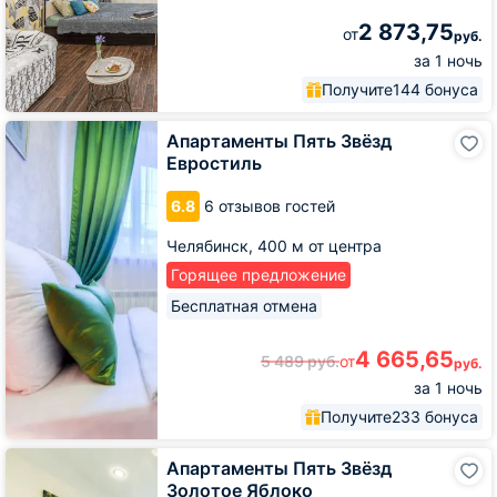
2 873,75
от
руб.
за 1 ночь
Получите
144 бонуса
Апартаменты
Апартаменты Пять Звёзд
Пять
Евростиль
Звёзд
Евростиль
6.8
6 отзывов гостей
Челябинск,
400 м от центра
Горящее предложение
Бесплатная отмена
4 665,65
5 489
руб.
от
руб.
за 1 ночь
Получите
233 бонуса
Апартаменты
Апартаменты Пять Звёзд
Пять
Золотое Яблоко
Звёзд