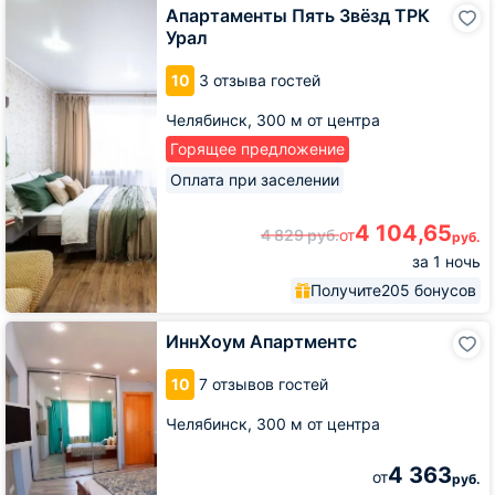
Апартаменты
Апартаменты Пять Звёзд ТРК
Пять
Урал
Звёзд
ТРК
10
3 отзыва гостей
Урал
Челябинск,
300 м от центра
Горящее предложение
Оплата при заселении
4 104,65
4 829
руб.
от
руб.
за 1 ночь
Получите
205 бонусов
ИннХоум
ИннХоум Апартментс
Апартментс
10
7 отзывов гостей
Челябинск,
300 м от центра
4 363
от
руб.