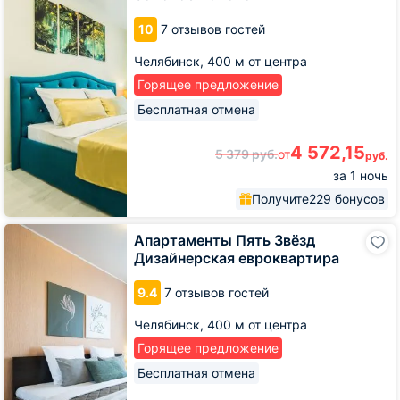
Золотое
10
7 отзывов гостей
Яблоко
Челябинск,
400 м от центра
Горящее предложение
Бесплатная отмена
4 572,15
5 379
руб.
от
руб.
за 1 ночь
Получите
229 бонусов
Апартаменты
Апартаменты Пять Звёзд
Пять
Дизайнерская евроквартира
Звёзд
Дизайнерская
9.4
7 отзывов гостей
евроквартира
Челябинск,
400 м от центра
Горящее предложение
Бесплатная отмена