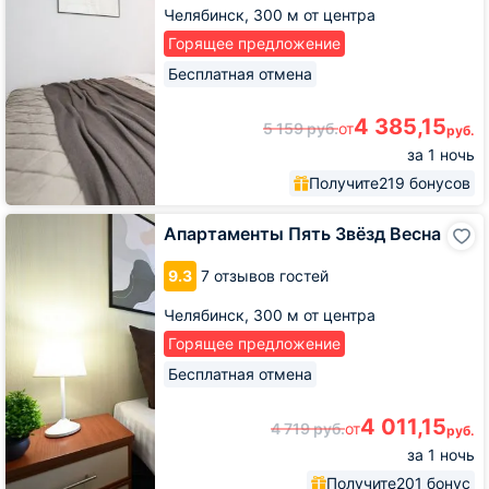
Челябинск,
300 м от центра
Горящее предложение
Бесплатная отмена
4 385,15
5 159
руб.
от
руб.
за 1 ночь
Получите
219 бонусов
Апартаменты
Апартаменты Пять Звёзд Весна
Пять
Звёзд
9.3
7 отзывов гостей
Весна
Челябинск,
300 м от центра
Горящее предложение
Бесплатная отмена
4 011,15
4 719
руб.
от
руб.
за 1 ночь
Получите
201 бонус