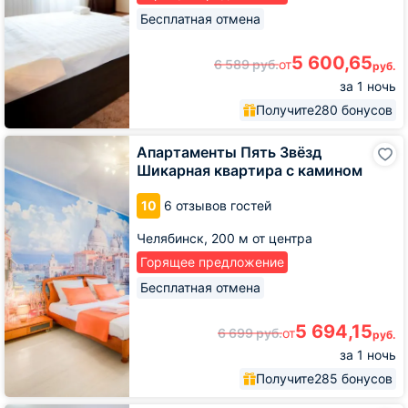
Бесплатная отмена
5 600,65
6 589
руб.
от
руб.
за 1 ночь
Получите
280 бонусов
Апартаменты
Апартаменты Пять Звёзд
Пять
Шикарная квартира с камином
Звёзд
Шикарная
10
6 отзывов гостей
квартира
с
Челябинск,
200 м от центра
камином
Горящее предложение
Бесплатная отмена
5 694,15
6 699
руб.
от
руб.
за 1 ночь
Получите
285 бонусов