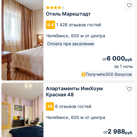
Отель
Маркштадт
Отель Маркштадт
9.4
1 428 отзывов гостей
Челябинск,
600 м от центра
Оплата при заселении
6 000
от
руб.
за 1 ночь
Получите
300 бонусов
Апартаменты
Апартаменты ИннХоум
ИннХоум
Красная 48
Красная
48
10
6 отзывов гостей
Челябинск,
600 м от центра
2 988
от
руб.