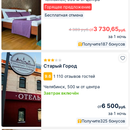
Горящее предложение
Бесплатная отмена
3 730,65
4 389
руб.
от
руб.
за 1 ночь
Получите
187 бонусов
Старый
Город
Старый Город
9.6
1 110 отзывов гостей
Челябинск,
500 м от центра
Завтрак включён
6 500
от
руб.
за 1 ночь
Получите
325 бонусов