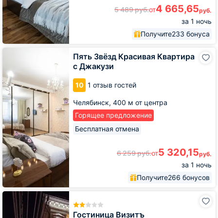
4 665,65
5 489
руб.
от
руб.
за 1 ночь
Получите
233 бонуса
Пять
Пять Звёзд Красивая Квартира
Звёзд
с Джакузи
Красивая
Квартира
10
1 отзыв гостей
с
Джакузи
Челябинск,
400 м от центра
Горящее предложение
Бесплатная отмена
5 320,15
6 259
руб.
от
руб.
за 1 ночь
Получите
266 бонусов
Гостиница
Визитъ
Гостиница Визитъ