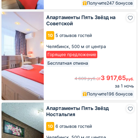
Получите
247 бонусов
Апартаменты
Апартаменты Пять Звёзд на
Пять
Советской
Звёзд
на
10
5 отзывов гостей
Советской
Челябинск,
500 м от центра
Горящее предложение
Бесплатная отмена
3 917,65
4 609
руб.
от
руб.
за 1 ночь
Получите
196 бонусов
Апартаменты
Апартаменты Пять Звёзд
Пять
Ностальгия
Звёзд
Ностальгия
10
6 отзывов гостей
Челябинск,
500 м от центра