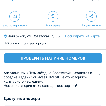
Забронировать
На карте
Поделиться
Челябинск, ул. Советская, д. 65 —
Посмотреть на карте
0.5 км от центра города
ПРОВЕРИТЬ НАЛИЧИЕ НОМЕРОВ
Апартаменты «Пять Звёзд на Советской» находятся в
соседнем здании от музея «МБУК центр историко-
культурного наследия».
Номер категории люкс оснащен комфортной
двуспальной кроватью, телевизором, сплит-системой и
рабочей зоной. В гостиной мягкий диван и журнальный
Доступные номера
столик. Собственный санузел оснащен просторной
ванной, стиральной машиной, дополнительно