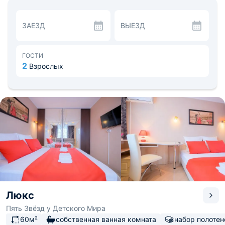
предоставляются полотенца.
Кухонный гарнитур оборудован плитой, духовкой,
микроволновкой и чайником. Пользоваться можно
ЗАЕЗД
ВЫЕЗД
столовыми приборами и посудой.
В километре ходьбы располагается сквер Алое поле.
Неподалеку «Челябинский академический театр оперы
и балета имени М.И. Глинки». Аэропорт Челябинск в
ГОСТИ
16,5 км. До ж/д вокзала 2,4 км.
2
Взрослых
Люкс
Пять Звёзд у Детского Мира
60м²
собственная ванная комната
набор полотен