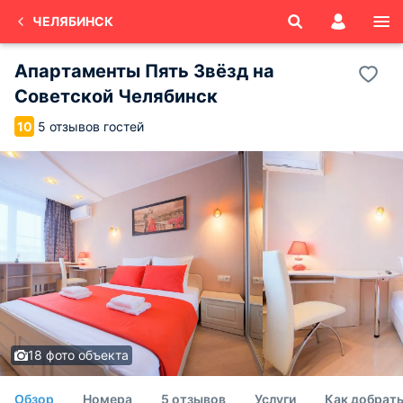
ЧЕЛЯБИНСК
Апартаменты Пять Звёзд на
Советской Челябинск
5 отзывов гостей
10
18 фото объекта
Обзор
Номера
5 отзывов
Услуги
Как добрат