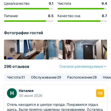
Цена/качество
9.1
Чистота
9.4
Питание
8.5
Качество сна
8.7
Фотографии гостей
296 отзывов
Сначала рекомендуемые
Чистота
31
Обслуживание
29
Расположение
28
Ном
Наталия
Н
10
30 июня 2026
Отель находится в центре города. Понравился отдых
здесь. Были приятно удивлены проживанием. Остались