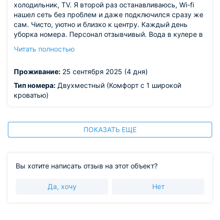
холодильник, TV. Я второй раз останавливаюсь, Wi-fi
нашел сеть без проблем и даже подключился сразу же
сам. Чисто, уютно и близко к центру. Каждый день
уборка номера. Персонал отзывчивый. Вода в кулере в
наличие.
Читать полностью
Из недостатков: шумоизоляция плоха, слышно как
работает фен или ТВ в соседнем номере. Не хватило
Проживание:
25 сентября 2025 (4 дня)
жидкого мыла в душе. Но я на следующий день
уезжала и не стала просить дополнить. В прошлый раз
Тип номера:
Двухместный (Комфорт с 1 широкой
каждый день был новый пакетик с шампунем и мылом.
кроватью)
В этот раз в один день забыли положить.
ПОКАЗАТЬ ЕЩЕ
Вы хотите написать отзыв на этот объект?
Да, хочу
Нет