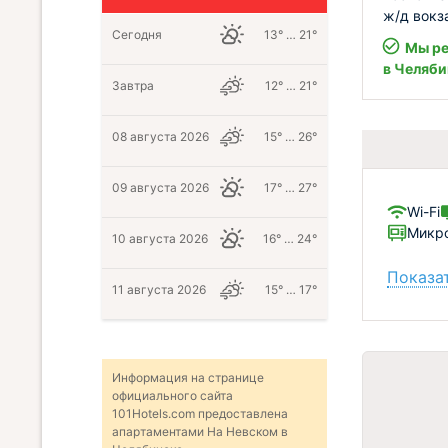
ж/д вокз
Сегодня
13° … 21°
Мы ре
в Челяби
Завтра
12° … 21°
08 августа 2026
15° … 26°
09 августа 2026
17° … 27°
Wi-Fi
Микро
10 августа 2026
16° … 24°
Показат
11 августа 2026
15° … 17°
Информация на странице
официального сайта
101Hotels.com предоставлена
апартаментами На Невском в