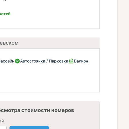
остей
Невском
Бассейн
Автостоянка / Парковка
Балкон
осмотра стоимости номеров
ей