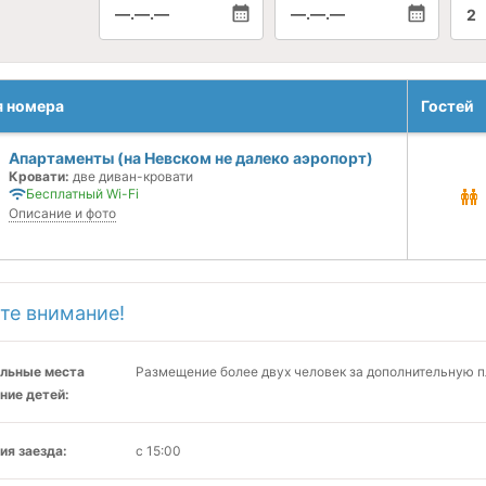
—.—.—
—.—.—
2
я номера
Гостей
Апартаменты (на Невском не далеко аэропорт)
Кровати:
две диван-кровати
Бесплатный Wi-Fi
Описание и фото
те внимание!
льные места
Размещение более двух человек за дополнительную пл
ние детей:
ия заезда:
с 15:00