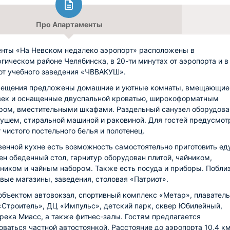
Про Апартаменты
нты «На Невском недалеко аэропорт» расположены в
гическом районе Челябинска, в 20-ти минутах от аэропорта и в
от учебного заведения «ЧВВАКУШ».
мещения предложены домашние и уютные комнаты, вмещающие
век и оснащенные двуспальной кроватью, широкоформатным
ром, вместительными шкафами. Раздельный санузел оборудова
душем, стиральной машиной и раковиной. Для гостей предусмот
 чистого постельного белья и полотенец.
венной кухне есть возможность самостоятельно приготовить ед
ен обеденный стол, гарнитур оборудован плитой, чайником,
ником и чайным набором. Также есть посуда и приборы. Побли
вые магазины, заведения, столовая «Патриот».
объектом автовокзал, спортивный комплекс «Метар», плавател
«Строитель», ДЦ «Импульс», детский парк, сквер Юбилейный,
 река Миасс, а также фитнес-залы. Гостям предлагается
оваться частной автостоянкой. Расстояние до аэропорта 10,4 км