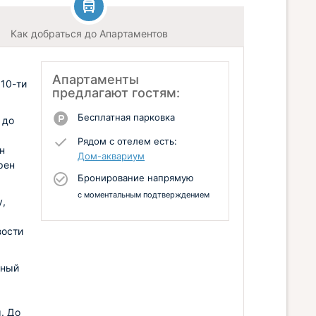
Как добраться до Апартаментов
Апартаменты
 10-ти
предлагают гостям:
Бесплатная парковка
 до
Рядом с отелем есть:
н
Дом-аквариум
рен
Бронирование напрямую
с моментальным подтверждением
у,
зости
ьный
. До