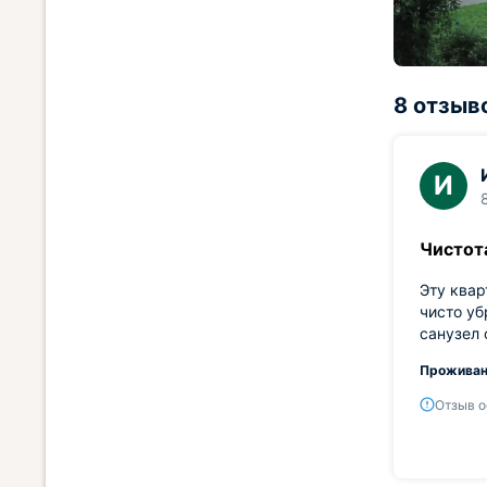
8 отзыв
И
Чистот
Эту квар
чисто уб
санузел 
Проживан
Отзыв о