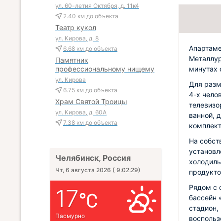
ул. 60-летия Октября, д. 11к4
2.40 км
до объекта
Театр кукол
ул. Кирова, д. 8
Апартаме
6.68 км
до объекта
Металлур
Памятник
минутах 
профессиональному нищему
ул. Кирова
Для раз
6.75 км
до объекта
4-х чело
Храм Святой Троицы
телевизо
ул. Кирова, д. 60А
ванной, 
7.38 км
до объекта
комплект
На собст
установл
Челябинск, Россия
холодиль
Чт, 6 августа 2026
(
9:02:30
)
продукто
Рядом с 
17
бассейн 
стадион,
Пасмурно
воспольз