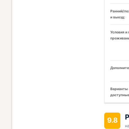
Ранний/по
и выезд:
Условия и
проживани
Дополните
Варианты 
доступные
Р
9.8
н