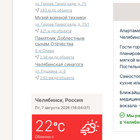
ул. Героев Танкограда, д. 75
383 м
до объекта
Музей военной техники
ул. Героев Танкограда, д. 75/1
Апартаме
421 м
до объекта
Челябинс
Памятник Доблестным
сынам Отечества
Гости го
б-р Славы
планиров
2.58 км
до объекта
мягкой м
Челябинская синагога
Постельн
ул. Пушкина, д. 6
Самостоя
2.62 км
до объекта
кухне ил
Ближайши
медицинс
Челябинск, Россия
вокзала -
Пт, 7 августа 2026
(
16:04:08
)
Мы ре
22
в Челяби
Облачно с