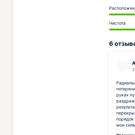
Расположен
Чистота
6 отзыв
А
3
Радиаль
потерянн
руках пу
раздражи
результа
перекры
порядок 
мои силы