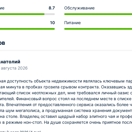
ие
8.7
Обслуживание
10
Питание
ов
натолий
 августа 2026
ная доступность объекта недвижимости являлась ключевым па
ая минута в пробках грозила срывом контракта. Оказавшись з
гающий список неотложных дел, мне требовался личный оазис 
телей. Финансовый вопрос стоял на последнем месте в списке
та. Впечатления от предоставленного сервиса оказались более
ла шум мегаполиса, а продуманная система хранения докумен
на столе. Владелец оставил щедрый набор элитного чая и про
 в режиме нон-стоп. На душе сохраняется очень приятное посл