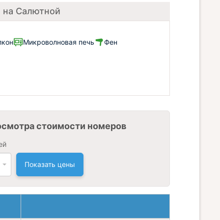
м на Салютной
лкон
Микроволновая печь
Фен
осмотра стоимости номеров
ей
Показать цены