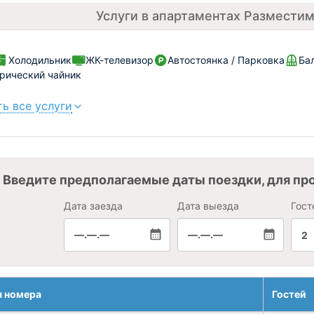
Услуги в апартаментах Размести
Холодильник
ЖК-телевизор
Автостоянка / Парковка
Ба
рический чайник
ь все услуги
Введите предполагаемые даты поездки, для пр
Дата заезда
Дата выезда
Гост
—.—.—
—.—.—
2
я номера
Гостей