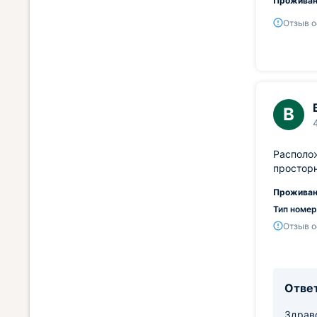
Проживан
Отзыв о
В
Располож
просторн
Проживан
Тип номер
Отзыв о
Ответ
Здравс