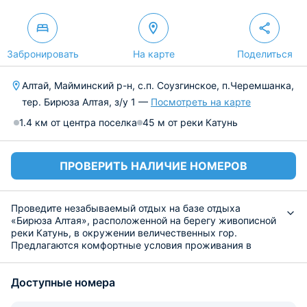
Забронировать
На карте
Поделиться
Алтай, Майминский р-н, с.п. Соузгинское, п.Черемшанка,
тер. Бирюза Алтая, з/у 1 —
Посмотреть на карте
1.4 км от центра поселка
45 м от реки Катунь
ПРОВЕРИТЬ НАЛИЧИЕ НОМЕРОВ
Проведите незабываемый отдых на базе отдыха
«Бирюза Алтая», расположенной на берегу живописной
реки Катунь, в окружении величественных гор.
Предлагаются комфортные условия проживания в
новых домах со всеми удобствами, панорамными
окнами и террасами.
Доступные номера
Из оснащения имеется все необходимое:
комфортабельное спальное место, шкаф для
размещения одежды, а также гладильные