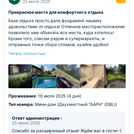
22 июля 2025
Прекрасное место для комфортного отдыха
База отдыха просто дала фундамент нашему
удовольствию от отдыха! Отличное месторасположение
позволило нам объехать все места, куда хотелось!
Кроме того, совсем рядом и супермаркеты, и
отправные точки сбора сплавов, крайне удобно!
Наличие бассейна на территории позволило в день
Читать полностью
приезда полентяйничать и не поехать никуда) Домики
соответствуют полностью фотографиям, есть все
необходимое для комфортной жизни, каждому домику
предоставляют мангал и решетку, что тоже скрасило
вечера) Доброжелательный администратор, охранник и
даже пес) Виды с территории самой базы также
покорили наши сердца
Проживание:
16 июля 2025 (4 дня)
Тип номера:
Мини-дом (Двухместный "БАРН" (DBL))
Ответ администрации :
25 июня 2026
Спасибо за расширенный отзыв! Ждём вас в гости:-)