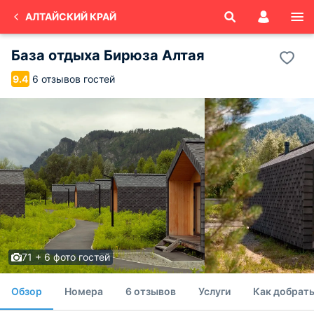
АЛТАЙСКИЙ КРАЙ
База отдыха Бирюза Алтая
6 отзывов гостей
9.4
71 + 6 фото гостей
Обзор
Номера
6 отзывов
Услуги
Как добрать