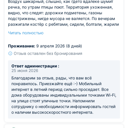
Воздух шикарный, слышно, как гдето вдалеке шумит
речка, по утрам птицы поют. Территория ухоженная,
видно, что следят: дорожки подметены, газоны
подстрижены, нигде мусора не валяется. По вечерам
разжигали костёр с ребятами, сидели, болтали, жарили
сосиски — атмосфера прям душевная.
Читать полностью
Из недостатков: интернет ловит местами, в моём
домике сигнал был слабый, так что для тех, кто
Проживание:
9 апреля 2026 (8 дней)
планирует постоянно быть онлайн, это может стать
проблемой.
Отзыв оставлен без бронирования
Ответ администрации :
25 июня 2026
Благодарим за отзыв, рады, что вам всё
понравилось. Приезжайте ещё :-) Мобильный
интернет в летний период сильно проседает. Все
дома оборудованы индивидуальными точками Wi-Fi,
на улице стоят уличные точки. Напомнили
сотруднику о необходимости информировать гостей
о наличии высокоскоростного интернета.