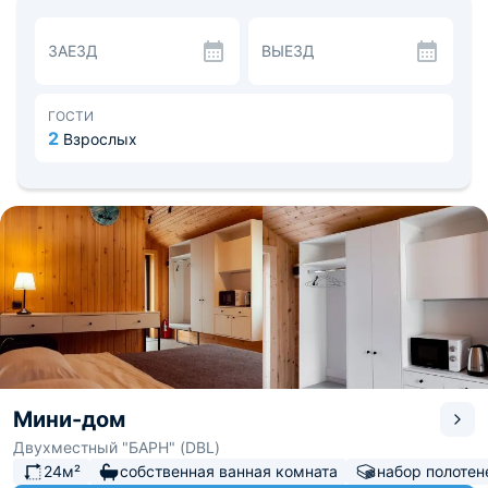
принадлежности. В ванной комнате расположились:
водонагреватель, фен и набор полотенец. Теплый пол,
ЗАЕЗД
ВЫЕЗД
сделанный в домах, позволит с комфортом пребывать в
них любое время года.
Есть микроволновая печь, чайник и холодильник. Для
удобства оборудована мангальная зона, для нее
ГОСТИ
предоставляются все принадлежности.
2
Взрослых
На террасе, у дома, можно разместиться в кругу
близких людей и весело провести время за игрой в
настольные игры. Расстояние до аэропорта Горно-
Алтайска — 13,2 км, до железнодорожного вокзала
Бийска — 84,3 км.
Мини-дом
Двухместный "БАРН" (DBL)
24м²
собственная ванная комната
набор полотен