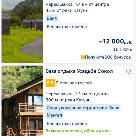
Черемшанка,
1.4 км от центра
45 м от реки Катунь
Баня
Бесплатная отмена
12 000
от
руб.
за 1 ночь
Получите
600 бонусов
База
База отдыха Усадьба Сокол
отдыха
Усадьба
9.8
9 отзывов гостей
Сокол
Черемшанка,
1.2 км от центра
300 м от реки Катунь
Своя ухоженная территория
Баня
Мангал
Бесплатная отмена
Включён завтрак, обед и ужин