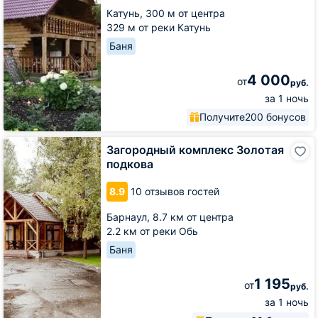
Катунь,
300 м от центра
329 м от реки Катунь
Баня
4 000
от
руб.
за 1 ночь
Получите
200 бонусов
Загородный
Загородный комплекс Золотая
комплекс
подкова
Золотая
подкова
8.9
10 отзывов гостей
Барнаул,
8.7 км от центра
2.2 км от реки Обь
Баня
1 195
от
руб.
за 1 ночь