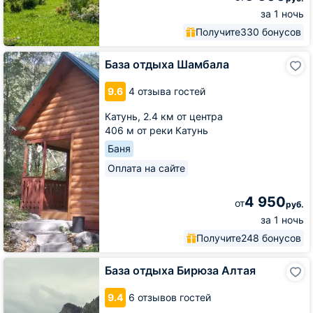
за 1 ночь
Получите
330 бонусов
База
База отдыха Шамбала
отдыха
Шамбала
9.6
4 отзыва гостей
Катунь,
2.4 км от центра
406 м от реки Катунь
Баня
Оплата на сайте
4 950
от
руб.
за 1 ночь
Получите
248 бонусов
База
База отдыха Бирюза Алтая
отдыха
Бирюза
9.4
6 отзывов гостей
Алтая