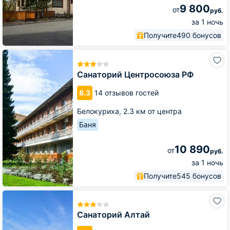
9 800
от
руб.
за 1 ночь
Получите
490 бонусов
Санаторий
Центросоюза
РФ
Санаторий Центросоюза РФ
8.3
14 отзывов гостей
Белокуриха,
2.3 км от центра
Баня
10 890
от
руб.
за 1 ночь
Получите
545 бонусов
Санаторий
Алтай
Санаторий Алтай