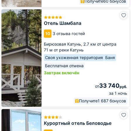
Получите
60 бонусов
Отель
Шамбала
Отель Шамбала
10
3 отзыва гостей
Бирюзовая Катунь,
2.7 км от центра
71 м от реки Катунь
Своя ухоженная территория
Баня
Бесплатная отмена
Завтрак включён
33 740
от
руб.
за 1 ночь
Получите
1 687 бонусов
Курортный
отель
Беловодье
Курортный отель Беловодье