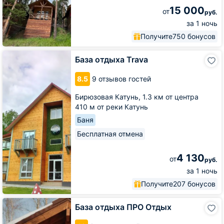
15 000
от
руб.
за 1 ночь
Получите
750 бонусов
База
База отдыха Trava
отдыха
Trava
8.5
9 отзывов гостей
Бирюзовая Катунь,
1.3 км от центра
410 м от реки Катунь
Баня
Бесплатная отмена
4 130
от
руб.
за 1 ночь
Получите
207 бонусов
База
База отдыха ПРО Отдых
отдыха
ПРО