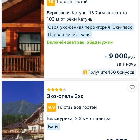
10
1 отзыв гостей
Отдых
Бирюзовая Катунь,
13.7 км от центра
103 м от реки Катунь
Своя ухоженная территория
Ски-пасс
Первая линия
Баня
Включён завтрак, обед и ужин
9 000
от
руб.
за 1 ночь
Получите
450 бонусов
Эко-
отель
Эхо
Эко-отель Эхо
9.3
16 отзывов гостей
Белокуриха,
2.3 км от центра
Баня