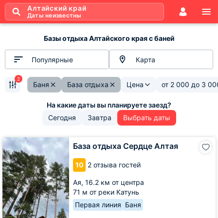
Алтайский край
Даты неизвестны
Базы отдыха Алтайского края с баней
Популярные
Карта
2
Баня
База отдыха
Цена
от
2 000
до
3 00
Сегодня
Завтра
Выбрать даты
База
База отдыха Сердце Алтая
отдыха
Сердце
10
2 отзыва гостей
Алтая
Ая,
16.2 км от центра
71 м от реки Катунь
Первая линия
Баня