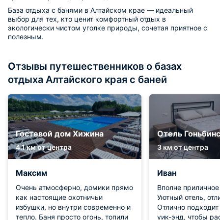
База отдыха с банями в Алтайском крае — идеальный
выбор для тех, кто ценит комфортный отдых в
экологически чистом уголке природы, сочетая приятное с
полезным.
Отзывы путешественников о базах
отдыха Алтайского края с баней
Гостевой дом Хижина
Отель Гоньбин
4.1 км от центра
3 км от центра
Максим
Иван
Очень атмосферно, домики прямо
Вполне приличное
как настоящие охотничьи
Уютный отель, отл
избушки, но внутри современно и
Отлично подходит
тепло. Баня просто огонь, топили
уик-энд, чтобы ра