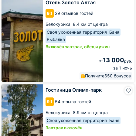
Алтая
Отель Золото Алтая
9.1
29 отзывов гостей
Белокуриха,
8.4 км от центра
Своя ухоженная территория
Баня
Рыбалка
Включён завтрак, обед и ужин
13 000
от
руб.
за 1 ночь
Получите
650 бонусов
Гостиница
Гостиница Олимп-парк
Олимп-
парк
9.1
54 отзыва гостей
Белокуриха,
8.9 км от центра
Своя ухоженная территория
Баня
Завтрак включён