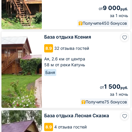
9 000
от
руб.
за 1 ночь
Получите
450 бонусов
База
База отдыха Ксения
отдыха
Ксения
8.9
32 отзыва гостей
Ая,
2.6 км от центра
58 м от реки Катунь
Баня
1 500
от
руб.
за 1 ночь
Получите
75 бонусов
База
База отдыха Лесная Сказка
отдыха
Лесная
8.9
4 отзыва гостей
Сказка