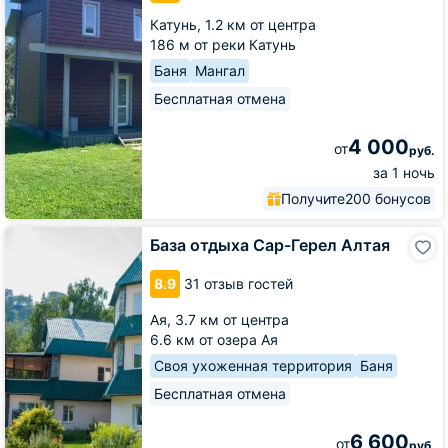
Катунь,
1.2 км от центра
186 м от реки Катунь
Баня
Мангал
Бесплатная отмена
4 000
от
руб.
за 1 ночь
Получите
200 бонусов
База
База отдыха Сар-Герел Алтая
отдыха
Сар-
8.9
31 отзыв гостей
Герел
Алтая
Ая,
3.7 км от центра
6.6 км от озера Ая
Своя ухоженная территория
Баня
Бесплатная отмена
6 600
от
руб.