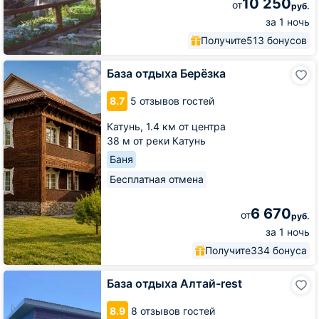
10 250
от
руб.
за 1 ночь
Получите
513 бонусов
База
База отдыха Берёзка
отдыха
Берёзка
8.7
5 отзывов гостей
Катунь,
1.4 км от центра
38 м от реки Катунь
Баня
Бесплатная отмена
6 670
от
руб.
за 1 ночь
Получите
334 бонуса
База
База отдыха Алтай-rest
отдыха
Алтай-
8.9
8 отзывов гостей
rest