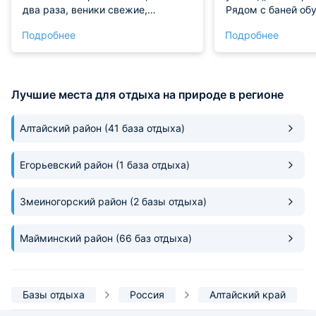
два раза, веники свежие,
Рядом с баней об
душистые. Хозяин – заядлый
площадка для бар
Подробнее
Подробнее
путешественник, рассказал кучу
интересных мест, куда без него ни
за что бы не заехали. Вечером
сидели у костра, жарили сосиски,
Лучшие места для отдыха на природе в регионе
смотрели на звезды – такого неба
в городе не увидишь.
Алтайский район
(41 база отдыха)
Егорьевский район
(1 база отдыха)
Змеиногорский район
(2 базы отдыха)
Майминский район
(66 баз отдыха)
Базы отдыха
Россия
Алтайский край