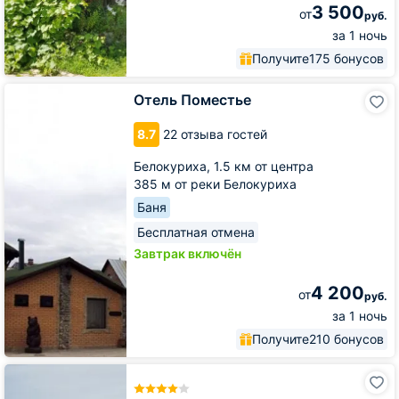
3 500
от
руб.
за 1 ночь
Получите
175 бонусов
Отель
Отель Поместье
Поместье
8.7
22 отзыва гостей
Белокуриха,
1.5 км от центра
385 м от реки Белокуриха
Баня
Бесплатная отмена
Завтрак включён
4 200
от
руб.
за 1 ночь
Получите
210 бонусов
Отель
Золото