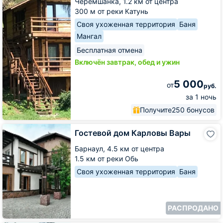
Черемшанка,
1.2 км от центра
300 м от реки Катунь
Своя ухоженная территория
Баня
Мангал
Бесплатная отмена
Включён завтрак, обед и ужин
5 000
от
руб.
за 1 ночь
Получите
250 бонусов
Гостевой
Гостевой дом Карловы Вары
дом
Карловы
Барнаул,
4.5 км от центра
Вары
1.5 км от реки Обь
Своя ухоженная территория
Баня
РАСПРОДАНО