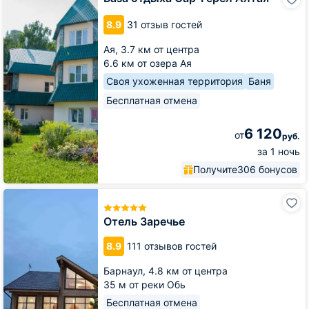
отдыха
Сар-
8.9
31 отзыв гостей
Герел
Алтая
Ая,
3.7 км от центра
6.6 км от озера Ая
Своя ухоженная территория
Баня
Бесплатная отмена
6 120
от
руб.
за 1 ночь
Получите
306 бонусов
Отель
Заречье
Отель Заречье
8.9
111 отзывов гостей
Барнаул,
4.8 км от центра
35 м от реки Обь
Бесплатная отмена