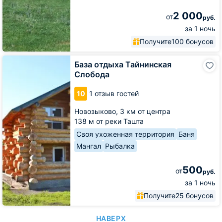
2 000
от
руб.
за 1 ночь
Получите
100 бонусов
База
База отдыха Тайнинская
отдыха
Слобода
Тайнинская
Слобода
10
1 отзыв гостей
Новозыково,
3 км от центра
138 м от реки Ташта
Своя ухоженная территория
Баня
Мангал
Рыбалка
500
от
руб.
за 1 ночь
Получите
25 бонусов
НАВЕРХ