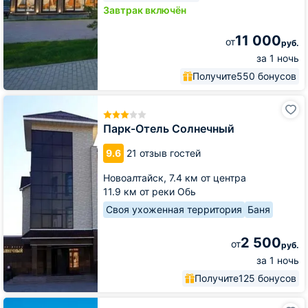
Завтрак включён
11 000
от
руб.
за 1 ночь
Получите
550 бонусов
Парк-
Отель
Солнечный
Парк-Отель Солнечный
9.6
21 отзыв гостей
Новоалтайск,
7.4 км от центра
11.9 км от реки Обь
Своя ухоженная территория
Баня
2 500
от
руб.
за 1 ночь
Получите
125 бонусов
Парк-