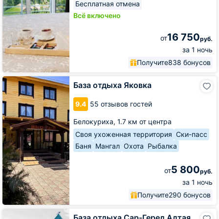
Бесплатная отмена
Всё включено
16 750
от
руб.
за 1 ночь
Получите
838 бонусов
База
База отдыха Яковка
отдыха
Яковка
9.4
55 отзывов гостей
Белокуриха,
1.7 км от центра
Своя ухоженная территория
Ски-пасс
Баня
Мангал
Охота
Рыбалка
5 800
от
руб.
за 1 ночь
Получите
290 бонусов
База
База отдыха Сар-Герел Алтая