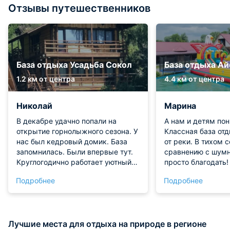
Отзывы путешественников
База отдыха Усадьба Сокол
База отдыха Ай
1.2 км от центра
4.4 км от центра
Николай
Марина
В декабре удачно попали на
А нам и детям по
открытие горнолыжного сезона. У
Классная база от
нас был кедровый домик. База
от реки. В тихом с
запомнилась. Были впервые тут.
сравнению с шум
Круглогодично работает уютный
просто благодать!
ресторан. Мясные блюда
условия созданы.
Подробнее
Подробнее
особенно удаются повару –
в плане мебели и 
рекомендую. Гостям делают
горячая вода и св
скидку на скайпассы – очень
круглосуточно. Б
приятно! До трассы минут 20
обслуживанием в 
Лучшие места для отдыха на природе в регионе
ехать.
Только тут и куша