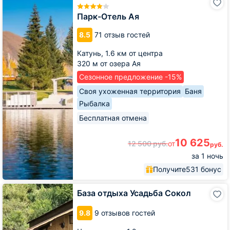
Отель
Ая
Парк-Отель Ая
8.5
71 отзыв гостей
Катунь,
1.6 км от центра
320 м от озера Ая
Сезонное предложение -15%
Своя ухоженная территория
Баня
Рыбалка
Бесплатная отмена
10 625
12 500
руб.
от
руб.
за 1 ночь
Получите
531 бонус
База
База отдыха Усадьба Сокол
отдыха
Усадьба
9.8
9 отзывов гостей
Сокол