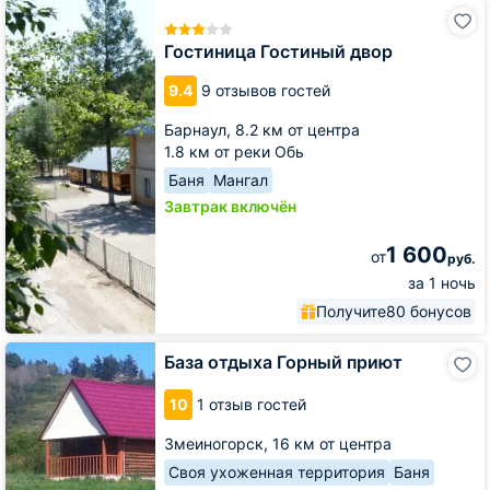
Гостиница
Гостиный
двор
Гостиница Гостиный двор
9.4
9 отзывов гостей
Барнаул,
8.2 км от центра
1.8 км от реки Обь
Баня
Мангал
Завтрак включён
1 600
от
руб.
за 1 ночь
Получите
80 бонусов
База
База отдыха Горный приют
отдыха
Горный
10
1 отзыв гостей
приют
Змеиногорск,
16 км от центра
Своя ухоженная территория
Баня