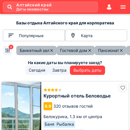
Алтайский край
Даты неизвестны
Базы отдыха Алтайского края для корпоратива
Популярные
Карта
6
Банкетный зал
Гостевой дом
Пансионат
Сегодня
Завтра
Выбрать даты
Курортный
отель
Беловодье
Курортный отель Беловодье
8.9
320 отзывов гостей
Белокуриха,
1.3 км от центра
Баня
Рыбалка