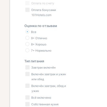
Оплата по счету
Оплата бонусами
101Hotels.com
Оценка по отзывам
Все
9+ Отлично
8+ Хорошо
7+ Нормально
Тип питания
Завтрак включён
Включён завтрак и ужин
или обед
Включён завтрак, обед и
ужин
Всё включено
Собственная кухня