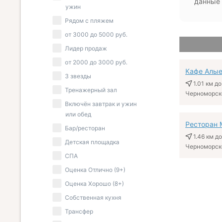
данные 
ужин
Рядом с пляжем
от
3000
до
5000
руб.
Лидер продаж
от
2000
до
3000
руб.
Кафе Алые
3 звезды
1.01 км
до
Тренажерный зал
Черноморское
Включён завтрак и ужин
или обед
Ресторан 
Бар/ресторан
1.46 км
до
Детская площадка
Черноморское
СПА
Оценка Отлично (9+)
Оценка Хорошо (8+)
Собственная кухня
Трансфер