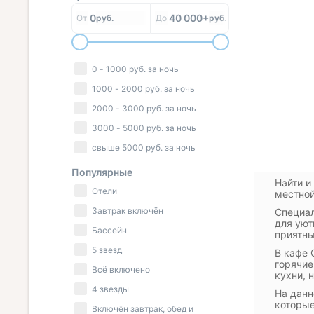
0
40 000+
От
руб.
До
руб.
0
-
1000
руб.
за ночь
1000
-
2000
руб.
за ночь
2000
-
3000
руб.
за ночь
3000
-
5000
руб.
за ночь
свыше
5000
руб.
за ночь
Популярные
Найти и
Отели
местной
Завтрак включён
Специал
для уют
Бассейн
приятны
5 звезд
В кафе 
горячие
Всё включено
кухни, 
4 звезды
На данн
которые
Включён завтрак, обед и