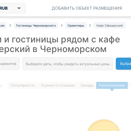
RUB
ДОБАВИТЬ ОБЪЕКТ РАЗМЕЩЕНИЯ
сии
Гостиницы Черноморского
Ориентиры
Кафе Офицерский
 и гостиницы рядом с кафе
ерский в Черноморском
Выбра
:
Популярность
Оценка по отзывам
Звезды
Расположение
1
…
ДАЛЕЕ »
Загрузка отелей