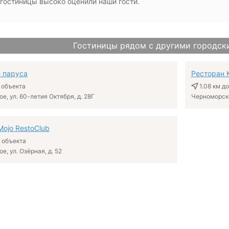
гостиницы высоко оценили наши гости.
Гостиницы рядом с другими городск
 паруса
Ресторан 
 объекта
1.08 км
до
, ул. 60-летия Октября, д. 28Г
Черноморское
Mojo RestoClub
 объекта
, ул. Озёрная, д. 52