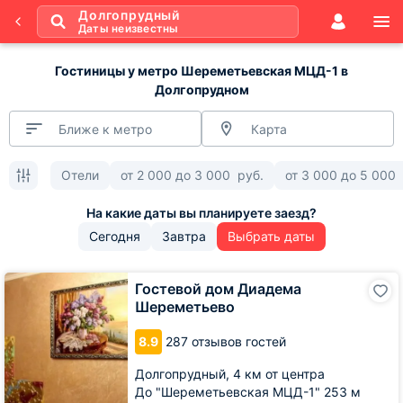
Долгопрудный
Даты неизвестны
Гостиницы у метро Шереметьевская МЦД-1 в
Долгопрудном
Ближе к метро
Карта
Отели
от
2 000
до
3 000
руб.
от
3 000
до
5 000
Сегодня
Завтра
Выбрать даты
Гостевой
Гостевой дом Диадема
дом
Шереметьево
Диадема
Шереметьево
8.9
287 отзывов гостей
Долгопрудный,
4 км от центра
До "Шереметьевская МЦД-1" 253 м