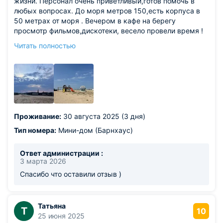
жизни. Персонал очень приветливый,готов помочь в
любых вопросах. До моря метров 150,есть корпуса в
50 метрах от моря . Вечером в кафе на берегу
просмотр фильмов,дискотеки, весело провели время !
Если по берегу пройти 200-300м налево или направо то
Читать полностью
можно с легкостью найти кучу столовых.
Из недостатков: вид на заброшенные домики напротив
немного при первом впечатлении испугал)))
Проживание:
30 августа 2025 (3 дня)
Тип номера:
Мини-дом (Барнхаус)
Ответ администрации :
3 марта 2026
Спасибо что оставили отзыв )
Татьяна
Т
10
25 июня 2025