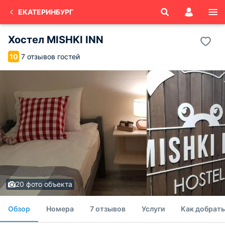
ЕКАТЕРИНБУРГ
Хостел MISHKI INN
7 отзывов гостей
10
20 фото объекта
Обзор
Номера
7 отзывов
Услуги
Как добрать