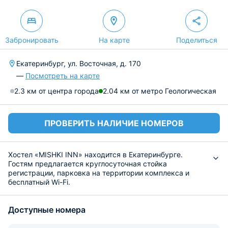
Забронировать
На карте
Поделиться
Екатеринбург, ул. Восточная, д. 170
—
Посмотреть на карте
2.3 км от центра города
2.04 км от метро Геологическая
ПРОВЕРИТЬ НАЛИЧИЕ НОМЕРОВ
Хостел «MISHKI INN» находится в Екатеринбурге.
Гостям предлагается круглосуточная стойка
регистрации, парковка на территории комплекса и
бесплатный Wi-Fi.
Разместиться предлагается в уютных
комфортабельных номерах, оснащенных мебелью и
Доступные номера
техникой, а также кондиционером, общей ванной
комнатой и рабочей сантехникой. В каждой комнате
есть чайный набор.