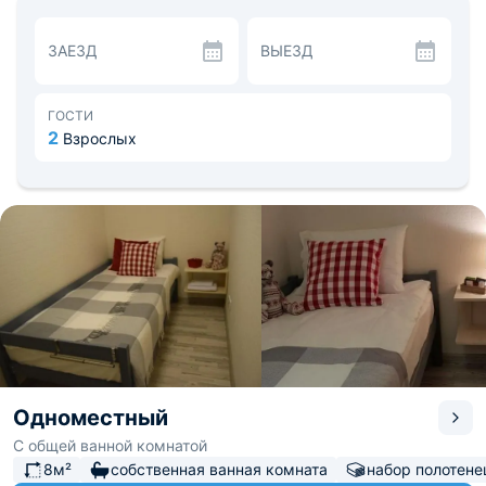
Пообедать предлагается в столовой, кафе и мясном
ресторане поблизости. Отдыхающие могут
ЗАЕЗД
ВЫЕЗД
воспользоваться микроволновой печью в комнатах.
Удачное расположение хостела позволяет гостям
добраться до необходимых продуктовых и вещевых
магазинов, а также до центра города. Есть
ГОСТИ
возможность ознакомиться с некоторыми
2
Взрослых
достопримечательностями города.
Одноместный
С общей ванной комнатой
8м²
собственная ванная комната
набор полотене