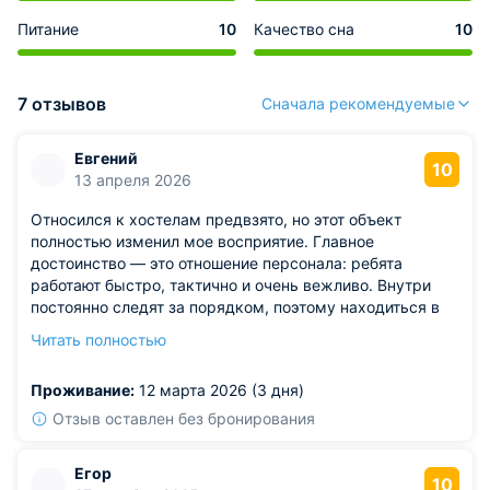
Питание
10
Качество сна
10
7 отзывов
Сначала рекомендуемые
Евгений
10
13 апреля 2026
Относился к хостелам предвзято, но этот объект
полностью изменил мое восприятие. Главное
достоинство — это отношение персонала: ребята
работают быстро, тактично и очень вежливо. Внутри
постоянно следят за порядком, поэтому находиться в
комнате — одно удовольствие. Постельное белье
Читать полностью
свежее, сантехника исправна, а общие зоны блестят от
чистоты. Стоимость проживания — огромный плюс,
Проживание:
12 марта 2026 (3 дня)
который делает это предложение лучшим на рынке.
Рекомендую однозначно.
Отзыв оставлен без бронирования
Егор
10