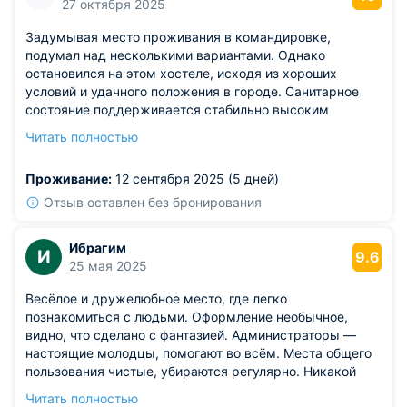
27 октября 2025
Задумывая место проживания в командировке,
подумал над несколькими вариантами. Однако
остановился на этом хостеле, исходя из хороших
условий и удачного положения в городе. Санитарное
состояние поддерживается стабильно высоким
уровнем, постоянная уборка обязательна. Настроение
Читать полностью
сохраняется ровным, ничто не нарушает гармонии
отдыха. Люди, проживавшие там одновременно со
Проживание:
12 сентября 2025 (5 дней)
мной, вели себя скромно и достойно. Персонал
проявлял внимание ко всем вопросам, отношение
Отзыв оставлен без бронирования
доброе и профессиональное.
Ибрагим
И
9.6
25 мая 2025
Весёлое и дружелюбное место, где легко
познакомиться с людьми. Оформление необычное,
видно, что сделано с фантазией. Администраторы —
настоящие молодцы, помогают во всём. Места общего
пользования чистые, убираются регулярно. Никакой
формальности, всё по-домашнему. Отличное место для
Читать полностью