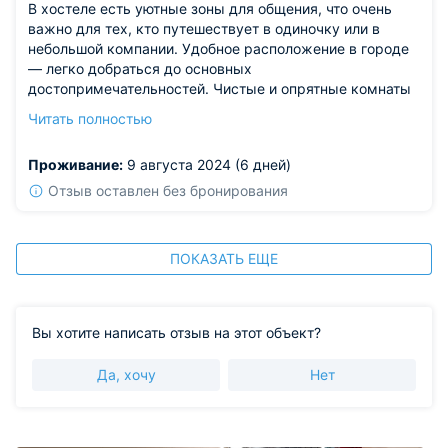
В хостеле есть уютные зоны для общения, что очень
важно для тех, кто путешествует в одиночку или в
небольшой компании. Удобное расположение в городе
— легко добраться до основных
достопримечательностей. Чистые и опрятные комнаты
добавляют положительных впечатлений. В целом, для
Читать полностью
бюджетного варианта очень достойное место.
Из недостатков: немного не понравилось, что в общей
Проживание:
9 августа 2024 (6 дней)
кухне было тесновато, особенно утром, когда все
готовят завтрак.
Отзыв оставлен без бронирования
ПОКАЗАТЬ ЕЩЕ
Вы хотите написать отзыв на этот объект?
Да, хочу
Нет