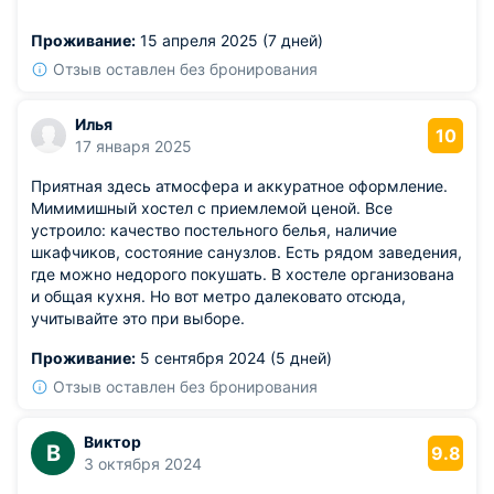
бюджетного путешествия. Расположен удобно, всё
близко.
Проживание:
15 апреля 2025 (7 дней)
Из недостатков: тесновато в общей комнате, но это
дело вкуса.
Отзыв оставлен без бронирования
Илья
10
17 января 2025
Приятная здесь атмосфера и аккуратное оформление.
Мимимишный хостел с приемлемой ценой. Все
устроило: качество постельного белья, наличие
шкафчиков, состояние санузлов. Есть рядом заведения,
где можно недорого покушать. В хостеле организована
и общая кухня. Но вот метро далековато отсюда,
учитывайте это при выборе.
Проживание:
5 сентября 2024 (5 дней)
Отзыв оставлен без бронирования
Виктор
В
9.8
3 октября 2024