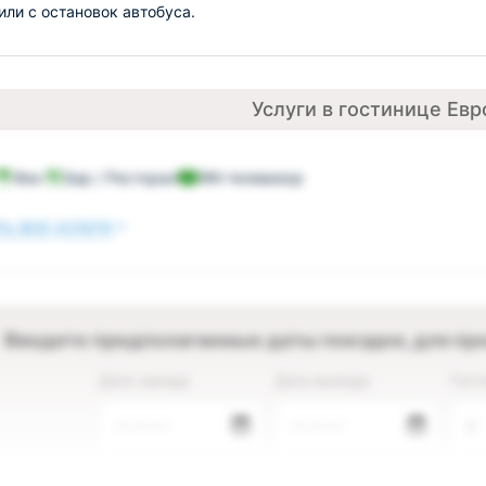
или с остановок автобуса.
Услуги в гостинице Евр
Фен
Бар / Ресторан
ЖК-телевизор
ь все услуги
Введите предполагаемые даты поездки, для пр
Дата заезда
Дата выезда
Гост
—.—.—
—.—.—
2