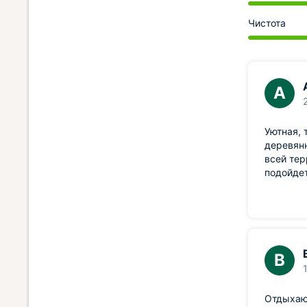
Чистота
А
Уютная, 
деревянн
всей тер
подойдет
В
Отдыхаю 