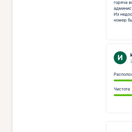
горяча в
админист
Из недос
номер бы
И
Располо
Чистота