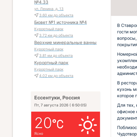
№4.33
ул. Ленина, д. 13
3.60 км
до объекта
Бювет №1 источника №4
В Ставро
Курортный парк
гости мо
3.72 км
до объекта
вопросы,
Верхние минеральные ванны
покрытия 
Курортный парк
Номерной
3.81 км
до объекта
укомплек
Курортный парк
необходи
Курортный парк
админист
4.02 км
до объекта
В рестор
кухонь м
которое 
Ессентуки, Россия
Для тех,
Пт, 7 августа 2026
(
6:50:06
)
офисное 
20
документ
Поблизос
Ясно
Чудотвор