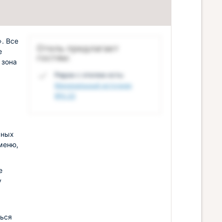
. Все
Отель предлагает
е
гостям:
 зона
Рядом с отелем есть:
Минеральный источник
№4.33
чных
меню,
е
у
ться