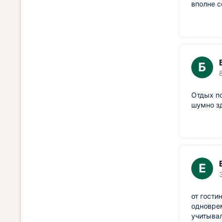
вполне с
Б
Отдых по
шумно зд
Е
от гости
одноврем
учитывал