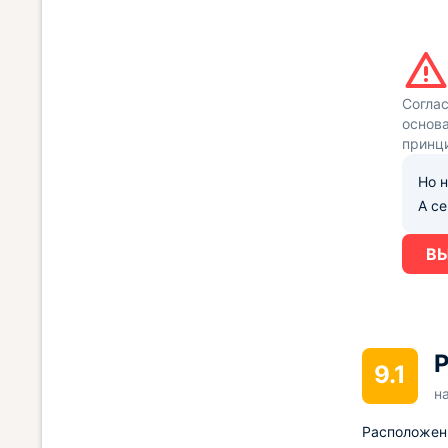
Согла
основа
принц
Но н
А с
ВЫ
Р
9.1
н
Расположен