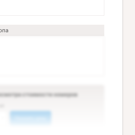
опа
осмотра стоимости номеров
ей
Показать цены