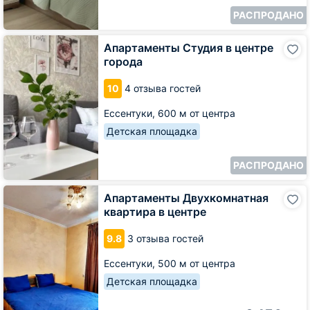
РАСПРОДАНО
Апартаменты
Апартаменты Студия в центре
Студия
города
в
центре
10
4 отзыва гостей
города
Ессентуки,
600 м от центра
Детская площадка
РАСПРОДАНО
Апартаменты
Апартаменты Двухкомнатная
Двухкомнатная
квартира в центре
квартира
в
9.8
3 отзыва гостей
центре
Ессентуки,
500 м от центра
Детская площадка