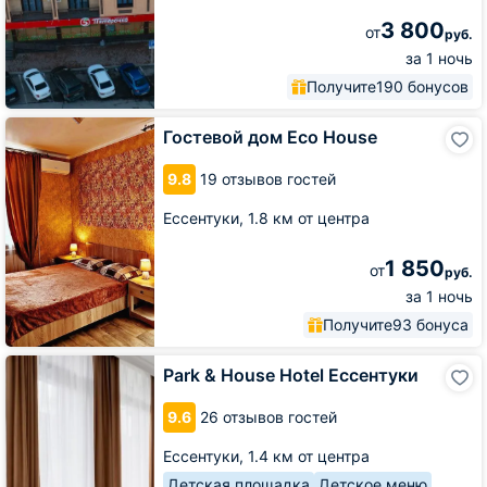
3 800
от
руб.
за 1 ночь
Получите
190 бонусов
Гостевой
Гостевой дом Eco House
дом
Eco
9.8
19 отзывов гостей
House
Ессентуки,
1.8 км от центра
1 850
от
руб.
за 1 ночь
Получите
93 бонуса
Park
Park & House Hotel Ессентуки
&
House
9.6
26 отзывов гостей
Hotel
Ессентуки
Ессентуки,
1.4 км от центра
Детская площадка
Детское меню