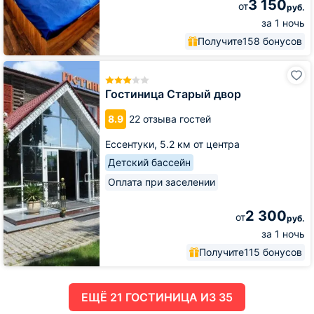
3 150
от
руб.
за 1 ночь
Получите
158 бонусов
Гостиница
Старый
двор
Гостиница Старый двор
8.9
22 отзыва гостей
Ессентуки,
5.2 км от центра
Детский бассейн
Оплата при заселении
2 300
от
руб.
за 1 ночь
Получите
115 бонусов
ЕЩË 21 ГОСТИНИЦА ИЗ 35