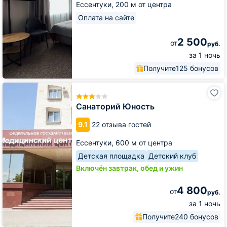
Ессентуки,
200 м от центра
Оплата на сайте
2 500
от
руб.
за 1 ночь
Получите
125 бонусов
Санаторий
Юность
Санаторий Юность
9.1
22 отзыва гостей
Ессентуки,
600 м от центра
Детская площадка
Детский клуб
Включён завтрак, обед и ужин
4 800
от
руб.
за 1 ночь
Получите
240 бонусов