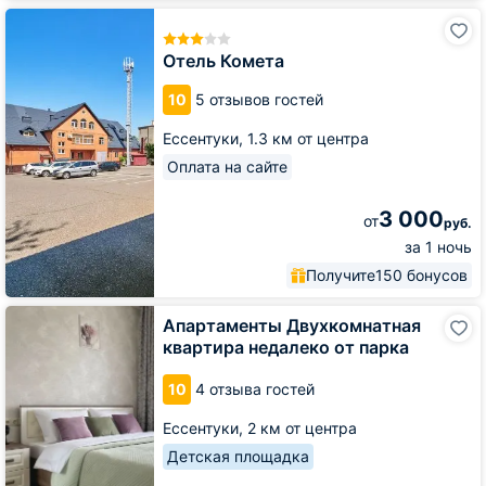
Отель
Комета
Отель Комета
10
5 отзывов гостей
Ессентуки,
1.3 км от центра
Оплата на сайте
3 000
от
руб.
за 1 ночь
Получите
150 бонусов
Апартаменты
Апартаменты Двухкомнатная
Двухкомнатная
квартира недалеко от парка
квартира
недалеко
10
4 отзыва гостей
от
парка
Ессентуки,
2 км от центра
Детская площадка