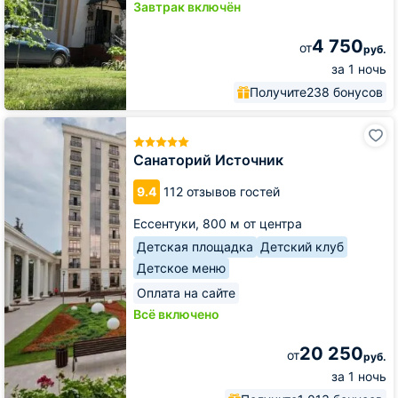
Завтрак включён
4 750
от
руб.
за 1 ночь
Получите
238 бонусов
Санаторий
Источник
Санаторий Источник
9.4
112 отзывов гостей
Ессентуки,
800 м от центра
Детская площадка
Детский клуб
Детское меню
Оплата на сайте
Всё включено
20 250
от
руб.
за 1 ночь