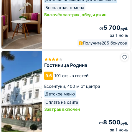
Бесплатная отмена
Включён завтрак, обед и ужин
5 700
от
руб.
за 1 ночь
Получите
285 бонусов
Гостиница
Родина
Гостиница Родина
9.6
101 отзыв гостей
Ессентуки,
400 м от центра
Детское меню
Оплата на сайте
Завтрак включён
8 500
от
руб.
за 1 ночь