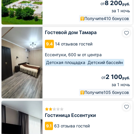
8 200
от
руб.
за 1 ночь
Получите
410 бонусов
Гостевой
Гостевой дом Тамара
дом
Тамара
9.4
14 отзывов гостей
Ессентуки,
600 м от центра
Детская площадка
Детский бассейн
2 100
от
руб.
за 1 ночь
Получите
105 бонусов
Гостиница
Ессентуки
Гостиница Ессентуки
9.1
63 отзыва гостей