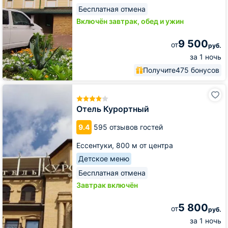
Бесплатная отмена
Включён завтрак, обед и ужин
9 500
от
руб.
за 1 ночь
Получите
475 бонусов
Отель
Курортный
Отель Курортный
9.4
595 отзывов гостей
Ессентуки,
800 м от центра
Детское меню
Бесплатная отмена
Завтрак включён
5 800
от
руб.
за 1 ночь