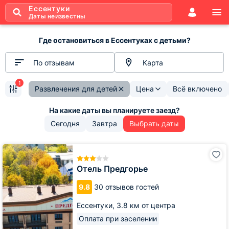
Ессентуки
Даты неизвестны
Где остановиться в Ессентуках с детьми?
По отзывам
Карта
1
Развлечения для детей
Цена
Всё включено
Сегодня
Завтра
Выбрать даты
Отель
Предгорье
Отель Предгорье
9.8
30 отзывов гостей
Ессентуки,
3.8 км от центра
Оплата при заселении