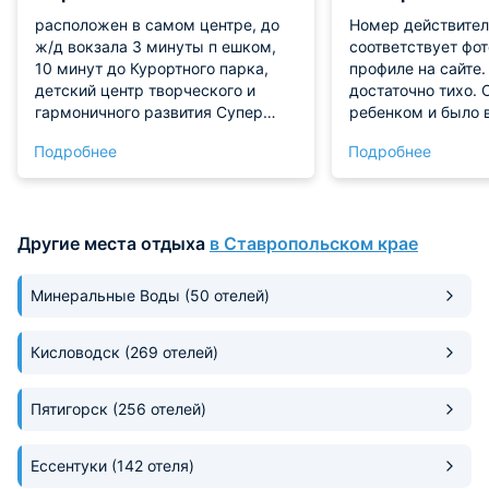
расположен в самом центре, до
Номер действител
ж/д вокзала 3 минуты п ешком,
соответствует фо
10 минут до Курортного парка,
профиле на сайте.
детский центр творческого и
достаточно тихо. 
гармоничного развития Супер
ребенком и было 
Детки (ребенка не было видно 2
заселиться и не п
Подробнее
Подробнее
дня :-) - был увлечен занятиями).
обеденный сон, вс
Отель абсолютно новый. Все
получилось. Готов
чисто. В номере чайная станция и
вкусно, разнообра
бесплатный чай
качественных про
Другие места отдыха
в Ставропольском крае
ребенок кушали с
Качественные мо
в ванной. Персонал дружный, с
Минеральные Воды
(50 отелей)
гостями общаются
Сложилось ощуще
Кисловодск
(269 отелей)
побывали в гостях
родственников ))).
Пятигорск
(256 отелей)
Ессентуки
(142 отеля)