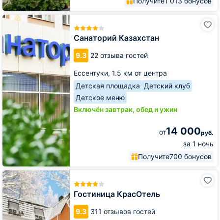
Получите
1 013 бонусов
Санаторий
Казахстан
Санаторий Казахстан
9.3
22 отзыва гостей
Ессентуки,
1.5 км от центра
Детская площадка
Детский клуб
Детское меню
Включён завтрак, обед и ужин
14 000
от
руб.
за 1 ночь
Получите
700 бонусов
Гостиница
КрасОтель
Гостиница КрасОтель
9.3
311 отзывов гостей