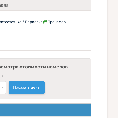
asas
Автостоянка / Парковка
Трансфер
осмотра стоимости номеров
ей
Показать цены