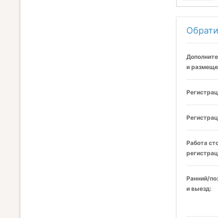
Обрати
Дополните
и размеще
Регистрац
Регистрац
Работа ст
регистрац
Ранний/по
и выезд: