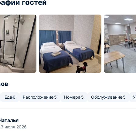
афии гостей
вов
Еда
6
Расположение
5
Номера
5
Обслуживание
5
У
Наталья
23 июля 2026