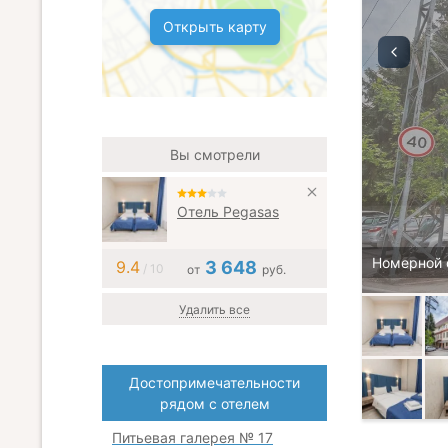
Открыть карту
Вы смотрели
Отель Pegasas
Номерной 
9.4
3 648
/ 10
от
руб.
Удалить все
Достопримечательности
рядом с отелем
Питьевая галерея № 17