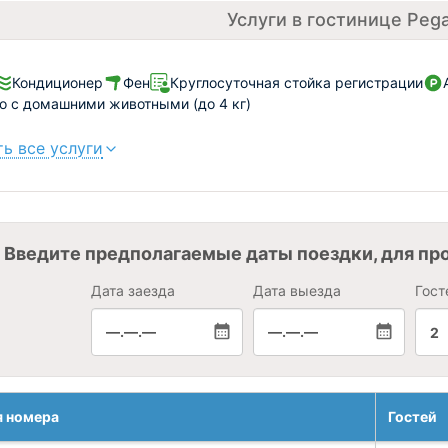
Услуги в гостинице Peg
Кондиционер
Фен
Круглосуточная стойка регистрации
 с домашними животными (до 4 кг)
ь все услуги
Введите предполагаемые даты поездки, для пр
Дата заезда
Дата выезда
Гост
—.—.—
—.—.—
2
я номера
Гостей