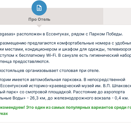
Про Отель
egasas» расположен в Ессентуках, рядом с Парком Победы.
 размещению предлагаются комфортабельные номера с удобны
и местами, кондиционером и шкафом для одежды, телевизоро
ступом к бесплатному Wi-Fi. В санузле есть гигиенический набо
отенца предоставляются.
постояльцев организовывает столовая при отеле.
тории имеется автомобильная парковка. В непосредственной
 Ессентукский историко-краеведческий музей им. В.П. Шпаковс
ый парк» со смотровой площадкой. Расстояние до аэропорта
ьные Воды» - 26,3 км, до железнодорожного вокзала - 0,4 км.
комендуем! Это один из самых популярных вариантов среди г
уках