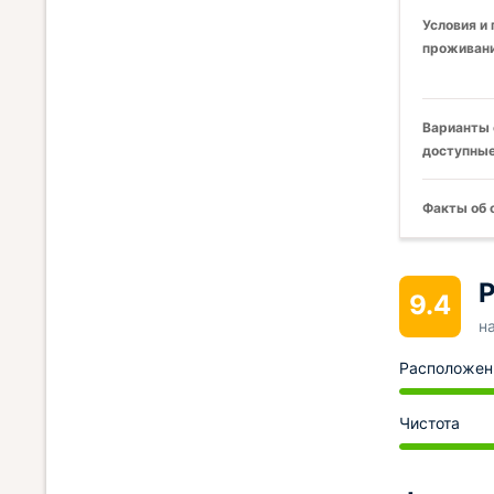
Условия и
проживани
Варианты 
доступные
Факты об 
Р
9.4
н
Расположен
Чистота