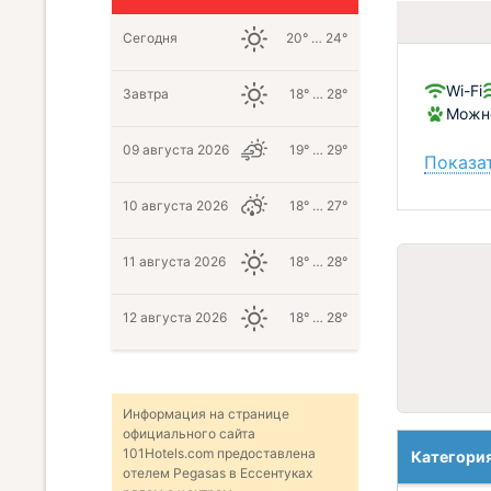
Сегодня
20° … 24°
Wi-Fi
Завтра
18° … 28°
Можно
09 августа 2026
19° … 29°
Показат
10 августа 2026
18° … 27°
11 августа 2026
18° … 28°
12 августа 2026
18° … 28°
Информация на странице
официального сайта
101Hotels.com предоставлена
Категори
отелем Pegasas в Ессентуках