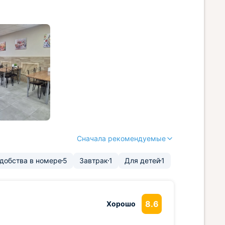
Сначала рекомендуемые
добства в номере
5
Завтрак
1
Для детей
1
8.6
Хорошо