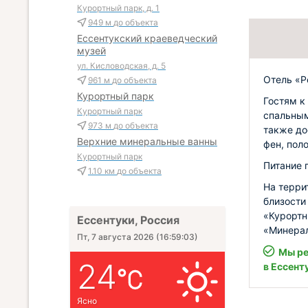
Курортный парк, д. 1
949 м
до объекта
Ессентукский краеведческий
музей
ул. Кисловодская, д. 5
Отель «P
961 м
до объекта
Курортный парк
Гостям к
Курортный парк
спальным
973 м
до объекта
также до
Верхние минеральные ванны
фен, пол
Курортный парк
Питание 
1.10 км
до объекта
На терри
близости
«Курортн
Ессентуки, Россия
«Минерал
Пт, 7 августа 2026
(
16:59:04
)
Мы ре
24
в Ессент
Ясно