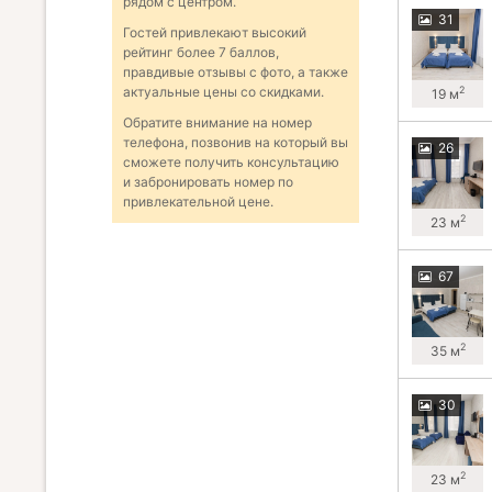
рядом с центром.
31
Гостей привлекают высокий
рейтинг более 7 баллов,
правдивые отзывы с фото, а также
2
актуальные цены со скидками.
19 м
Обратите внимание на номер
телефона, позвонив на который вы
26
сможете получить консультацию
и забронировать номер по
привлекательной цене.
2
23 м
67
2
35 м
30
2
23 м