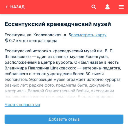
НАЗАД
Ессентукский краеведческий музей
Ессентуки, ул. Кисловодская, д. 5
посмотреть карту
0.7 км до центра города
Ессентукский историко-краеведческий музей им. В. П.
Шпаковского — один из главных музеев Ессентуков,
расположенный в центре курорта. Он был назван в честь
Владимира Павловича Шпаковского — ветерана-педагога,
собравшего в стенах учреждения более 30 тысяч
экспонатов. Экспозиция музея отражает историю курорта
разных лет: редкие фото, предметы быта, документы,
материалы Великой Отечественной Войны, экспозиции
посвященные известным землякам. В отделе природы
представлены чучела животных и экспонаты
Читать полностью
растительного мира, археологическая коллекция.
Наиболее ценными экземплярами в фондах музея
Добавить отзыв
считается мебельный гарнитур 18 века с инкрустацией
костью, элементы стройматериалов мавзолеев