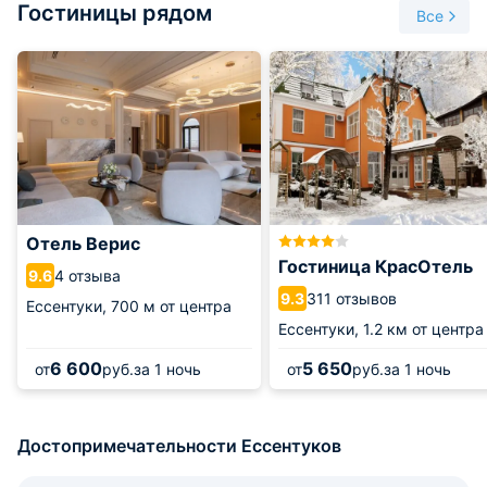
Гостиницы рядом
золотоордынского времени, коллекция художественных
Все
работ Ю. В. Разумовской.
Стоимость билета — 150 рублей.
График работы:
Пн: выходной.
Вт-вс: 10:00-18:00.
Отель Верис
Гостиница КрасОтель
4 отзыва
9.6
311 отзывов
9.3
Ессентуки,
700 м от центра
Ессентуки,
1.2 км от центра
6 600
5 650
от
руб.
за 1 ночь
от
руб.
за 1 ночь
Достопримечательности Ессентуков