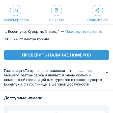
Забронировать
На карте
Поделиться
Ессентуки, Курортный парк, 1 —
Посмотреть на карте
0.6 км от центра города
ПРОВЕРИТЬ НАЛИЧИЕ НОМЕРОВ
Гостиница «Театральная» располагается в здании
бывшего Театра-парка и является очень уютной и
комфортной гостиницей для туристов в городе-курорте
Ессентуки. От гостиницы в шаговой доступности
разнообразные магазины, кафе, ж/д вокзал, питьевые
галереи, концертный зал им. Ф. Шаляпина. Гости, в
Доступные номера
зависимости от собственных предпочтений и
финансовых возможностей, могут остановиться в
любом из четырех номеров, предоставляемых
гостиницей «Театральная». Это может быть