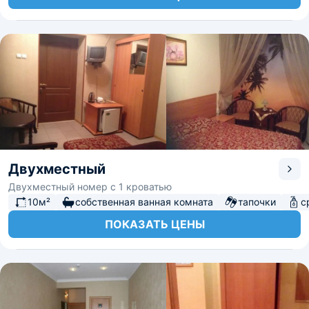
Двухместный
Двухместный номер с 1 кроватью
10м²
собственная ванная комната
тапочки
с
ПОКАЗАТЬ ЦЕНЫ