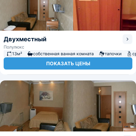
Двухместный
Полулюкс
13м²
собственная ванная комната
тапочки
с
ПОКАЗАТЬ ЦЕНЫ