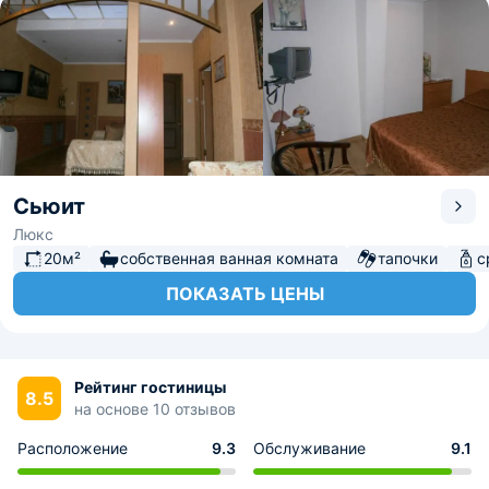
Сьюит
Люкс
20м²
собственная ванная комната
тапочки
с
ПОКАЗАТЬ ЦЕНЫ
Рейтинг гостиницы
8.5
на основе 10 отзывов
Расположение
9.3
Обслуживание
9.1