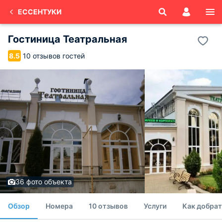
ЕССЕНТУКИ
Гостиница Театральная
10 отзывов гостей
8.5
36 фото объекта
Обзор
Номера
10 отзывов
Услуги
Как добрат