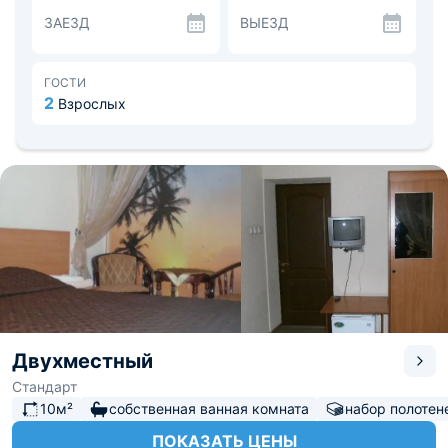
двухместный стандарт, номер полулюкс или номер
ЗАЕЗД
ВЫЕЗД
категории люкс. Постояльцы могут воспользоваться
интернетом Wi-Fi в общественных зонах и в
собственных номерах. В случае необходимости можно
заказать трансфер.
ГОСТИ
2
Взрослых
Двухместный
Стандарт
10м²
собственная ванная комната
набор полотен
ПОКАЗАТЬ ЦЕНЫ