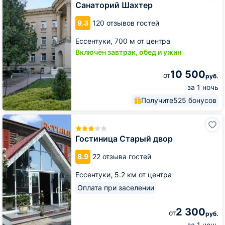
Санаторий Шахтер
9.3
120 отзывов гостей
Ессентуки,
700 м от центра
Включён завтрак, обед и ужин
10 500
от
руб.
за 1 ночь
Получите
525 бонусов
Гостиница
Старый
двор
Гостиница Старый двор
8.9
22 отзыва гостей
Ессентуки,
5.2 км от центра
Оплата при заселении
2 300
от
руб.
за 1 ночь