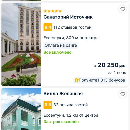
Санаторий
Источник
Санаторий Источник
9.4
112 отзывов гостей
Ессентуки,
800 м от центра
Оплата на сайте
Всё включено
20 250
от
руб.
за 1 ночь
Получите
1 013 бонусов
Вилла
Вилла Желанная
Желанная
9.6
32 отзыва гостей
Ессентуки,
1.2 км от центра
Завтрак включён