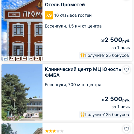
Отель Прометей
7.9
16 отзывов гостей
Ессентуки,
1.5 км от центра
2 500
от
руб.
за 1 ночь
Получите
125 бонусов
Клинический
Клинический центр МЦ Юность
центр
ФМБА
МЦ
Юность
Ессентуки,
700 м от центра
ФМБА
2 500
от
руб.
за 1 ночь
Получите
125 бонусов
Санаторий
Шахтер