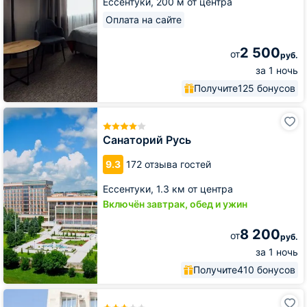
Ессентуки,
200 м от центра
Оплата на сайте
2 500
от
руб.
за 1 ночь
Получите
125 бонусов
Санаторий
Русь
Санаторий Русь
9.3
172 отзыва гостей
Ессентуки,
1.3 км от центра
Включён завтрак, обед и ужин
8 200
от
руб.
за 1 ночь
Получите
410 бонусов
Санаторий
Юность