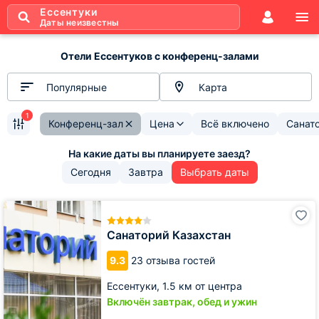
Ессентуки
Даты неизвестны
Отели Ессентуков с конференц-залами
Популярные
Карта
1
Конференц-зал
Цена
Всё включено
Санат
Сегодня
Завтра
Выбрать даты
Санаторий
Казахстан
Санаторий Казахстан
9.3
23 отзыва гостей
Ессентуки,
1.5 км от центра
Включён завтрак, обед и ужин