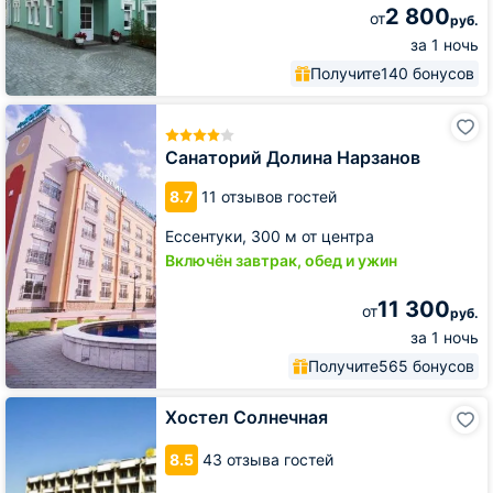
2 800
от
руб.
за 1 ночь
Получите
140 бонусов
Санаторий
Долина
Нарзанов
Санаторий Долина Нарзанов
8.7
11 отзывов гостей
Ессентуки,
300 м от центра
Включён завтрак, обед и ужин
11 300
от
руб.
за 1 ночь
Получите
565 бонусов
Хостел
Хостел Солнечная
Солнечная
8.5
43 отзыва гостей