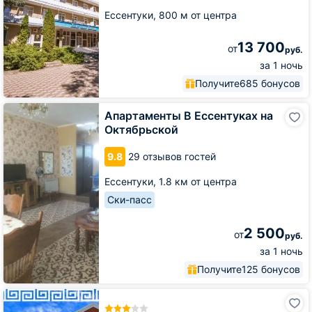
Ессентуки,
800 м от центра
13 700
от
руб.
за 1 ночь
Получите
685 бонусов
Апартаменты
Апартаменты В Ессентуках на
В
Октябрьской
Ессентуках
на
9.8
29 отзывов гостей
Октябрьской
Ессентуки,
1.8 км от центра
Ски-пасс
2 500
от
руб.
за 1 ночь
Получите
125 бонусов
Отель
Прометей