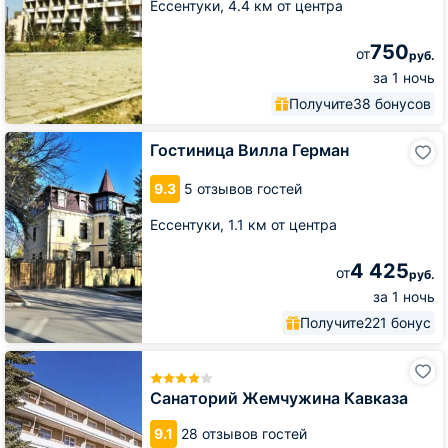
Ессентуки,
4.4 км от центра
750
от
руб.
за 1 ночь
Получите
38 бонусов
Гостиница
Гостиница Вилла Герман
Вилла
Герман
9.3
5 отзывов гостей
Ессентуки,
1.1 км от центра
4 425
от
руб.
за 1 ночь
Получите
221 бонус
Санаторий
Жемчужина
Кавказа
Санаторий Жемчужина Кавказа
9.1
28 отзывов гостей