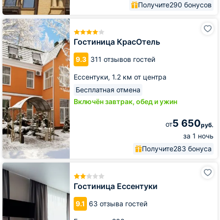
Получите
290 бонусов
Гостиница
КрасОтель
Гостиница КрасОтель
9.3
311 отзывов гостей
Ессентуки,
1.2 км от центра
Бесплатная отмена
Включён завтрак, обед и ужин
5 650
от
руб.
за 1 ночь
Получите
283 бонуса
Гостиница
Ессентуки
Гостиница Ессентуки
9.1
63 отзыва гостей