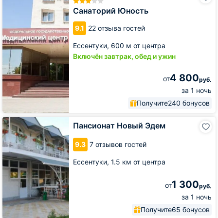
Санаторий Юность
9.1
22 отзыва гостей
Ессентуки,
600 м от центра
Включён завтрак, обед и ужин
4 800
от
руб.
за 1 ночь
Получите
240 бонусов
Пансионат
Пансионат Новый Эдем
Новый
Эдем
9.3
7 отзывов гостей
Ессентуки,
1.5 км от центра
1 300
от
руб.
за 1 ночь
Получите
65 бонусов