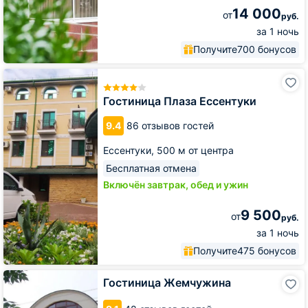
14 000
от
руб.
за 1 ночь
Получите
700 бонусов
Гостиница
Плаза
Ессентуки
Гостиница Плаза Ессентуки
9.4
86 отзывов гостей
Ессентуки,
500 м от центра
Бесплатная отмена
Включён завтрак, обед и ужин
9 500
от
руб.
за 1 ночь
Получите
475 бонусов
Гостиница
Гостиница Жемчужина
Жемчужина