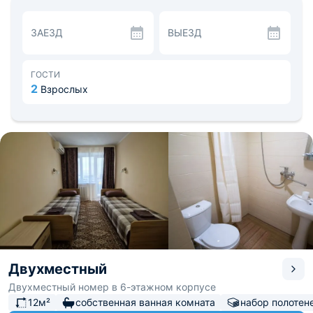
номере кондиционер, телевизор, мини-холодильник, wi-
fi, набор мебели и посуды. Многие номера имеют выход
ЗАЕЗД
ВЫЕЗД
на балкон, откуда открывается красивый вид.
Собственные ванные комнаты оборудованы душевыми
кабинами.
В стоимость проживания включено трехразовое
ГОСТИ
комплексное питание (домашняя кухня). Также на
2
Взрослых
территории есть летнее кафе с прохладительными
напитками, мороженым и лёгкими закусками,
мангальная зона для пикников.
Провести деловые мероприятия позволит конференц-
зал, вместимостью до 110 человек.
Все главные исторические достопримечательности и
музеи Феодосии, а также прочие развлечения
расположены в центре города в пределах 5 км от
пансионата. На территории пансионата функционирует
экскурсионное бюро. Расстояние до
железнодорожного вокзала Феодосия — 4,8 км.
Двухместный
Двухместный номер в 6-этажном корпусе
12м²
собственная ванная комната
набор полотен