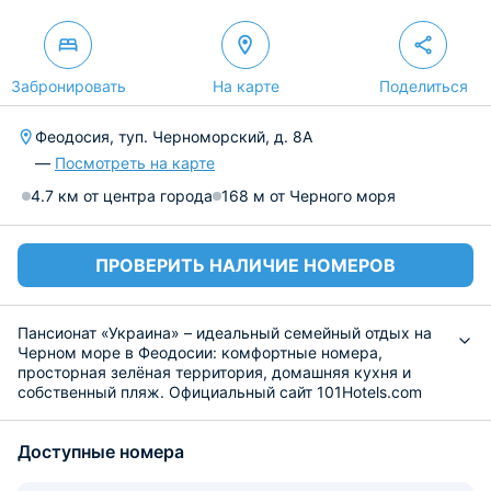
Забронировать
На карте
Поделиться
Феодосия, туп. Черноморский, д. 8А
—
Посмотреть на карте
4.7 км от центра города
168 м от Черного моря
ПРОВЕРИТЬ НАЛИЧИЕ НОМЕРОВ
Пансионат «Украина» – идеальный семейный отдых на
Черном море в Феодосии: комфортные номера,
просторная зелёная территория, домашняя кухня и
собственный пляж. Официальный сайт 101Hotels.com
предоставляет точное расположение на карте и адрес
пансионата, а также актуальные цены для
Доступные номера
бронирования.
Номера пансионата оборудованы всем необходимым
для комфортного времяпровождения гостей - в каждом