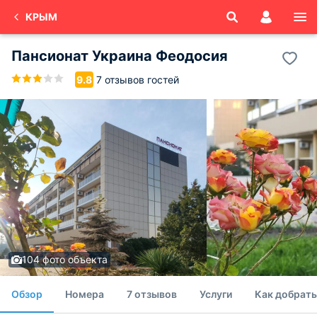
КРЫМ
Пансионат Украина Феодосия
7 отзывов гостей
9.8
104 фото объекта
Обзор
Номера
7 отзывов
Услуги
Как добрать