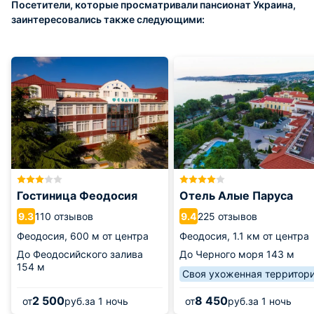
Посетители, которые просматривали пансионат Украина,
заинтересовались также следующими:
Гостиница Феодосия
Отель Алые Паруса
110 отзывов
225 отзывов
9.3
9.4
Феодосия,
600 м от центра
Феодосия,
1.1 км от центра
До Феодосийского залива
До Черного моря
143 м
154 м
Своя ухоженная территор
2 500
8 450
от
руб.
за 1 ночь
от
руб.
за 1 ночь