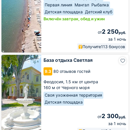
Первая линия
Мангал
Рыбалка
Детская площадка
Детский клуб
Включён завтрак, обед и ужин
2 250
от
руб.
за 1 ночь
Получите
113 бонусов
База
База отдыха Светлая
отдыха
Светлая
9.3
80 отзывов гостей
Феодосия,
1.5 км от центра
160 м от Черного моря
Своя ухоженная территория
Детская площадка
2 300
от
руб.
за 1 ночь