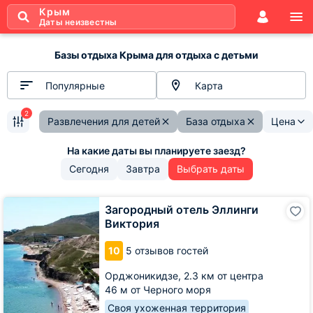
Крым
Даты неизвестны
Базы отдыха Крыма для отдыха с детьми
Популярные
Карта
2
Развлечения для детей
База отдыха
Цена
Сегодня
Завтра
Выбрать даты
Загородный
Загородный отель Эллинги
отель
Виктория
Эллинги
Виктория
10
5 отзывов гостей
Орджоникидзе,
2.3 км от центра
46 м от Черного моря
Своя ухоженная территория