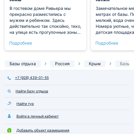
В гостевом доме Ривьера мы
Замечательное ме
прекрасно разместились с
метрах от базы. П
мужем и ребенком. Здесь
мелкий, вода очен
действительно так спокойно, тихо,
Номера уютные, ч
на улице есть прогулочные зоны,
детская площадка
детская площадка. Также мы
бунгало, сап. Упр
Подробнее
Подробнее
заказывали и экскурсии. Бассейн
очень отзывчивые
хороший, просторный, с детской
в любое время, го
зоной. В номере все было
потрясающе(зака
подготовлено идеально, чисто и
разные блюда- все
Базы отдыха
Россия
Крым
Базы о
комфортно.
Спасибо за отличн
+7 (928) 439-01-55
Найти базу отдыха
Найти тур
Войти в личный кабинет
Добавить объект размещения