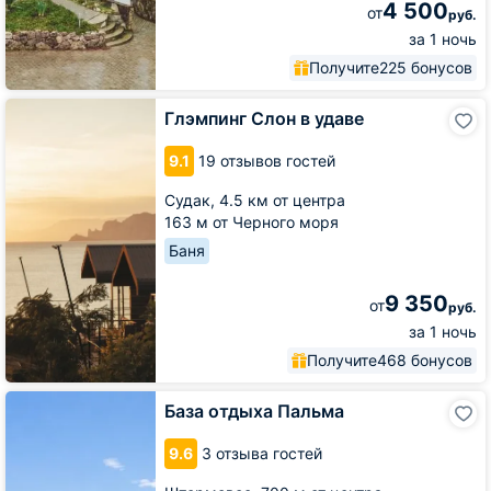
4 500
от
руб.
за 1 ночь
Получите
225 бонусов
Глэмпинг
Глэмпинг Слон в удаве
Слон
в
9.1
19 отзывов гостей
удаве
Судак,
4.5 км от центра
163 м от Черного моря
Баня
9 350
от
руб.
за 1 ночь
Получите
468 бонусов
База
База отдыха Пальма
отдыха
Пальма
9.6
3 отзыва гостей