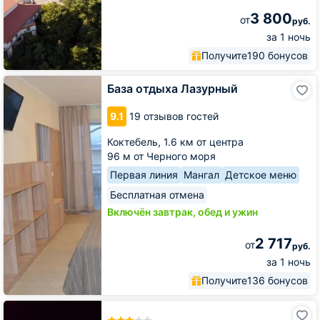
3 800
от
руб.
за 1 ночь
Получите
190 бонусов
База
База отдыха Лазурный
отдыха
Лазурный
9.1
19 отзывов гостей
Коктебель,
1.6 км от центра
96 м от Черного моря
Первая линия
Мангал
Детское меню
Бесплатная отмена
Включён завтрак, обед и ужин
2 717
от
руб.
за 1 ночь
Получите
136 бонусов
Туристический
комплекс