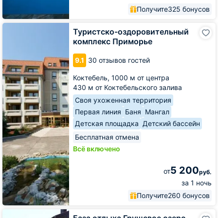
Получите
325 бонусов
Туристско-
Туристско-оздоровительный
оздоровительный
комплекс Приморье
комплекс
Приморье
9.1
30 отзывов гостей
Коктебель,
1000 м от центра
430 м от Коктебельского залива
Своя ухоженная территория
Первая линия
Баня
Мангал
Детская площадка
Детский бассейн
Бесплатная отмена
Всё включено
5 200
от
руб.
за 1 ночь
Получите
260 бонусов
База