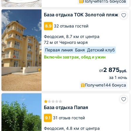
Получите
115 бонусов
База
База отдыха ТОК Золотой пляж
отдыха
ТОК
8.9
32 отзыва гостей
Золотой
пляж
Феодосия,
8.7 км от центра
72 м от Черного моря
Первая линия
Баня
Детский клуб
Включён завтрак, обед и ужин
2 875
от
руб.
за 1 ночь
Получите
144 бонуса
База
отдыха
Папая
База отдыха Папая
9.1
31 отзыв гостей
Феодосия,
4.8 км от центра