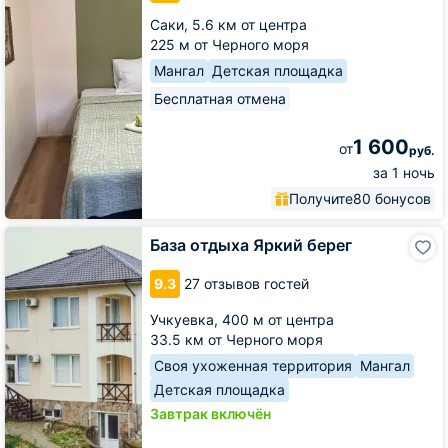
Саки,
5.6 км от центра
225 м от Черного моря
Мангал
Детская площадка
Бесплатная отмена
1 600
от
руб.
за 1 ночь
Получите
80 бонусов
База
База отдыха Яркий берег
отдыха
Яркий
9.3
27 отзывов гостей
берег
Учкуевка,
400 м от центра
33.5 км от Черного моря
Своя ухоженная территория
Мангал
Детская площадка
Завтрак включён