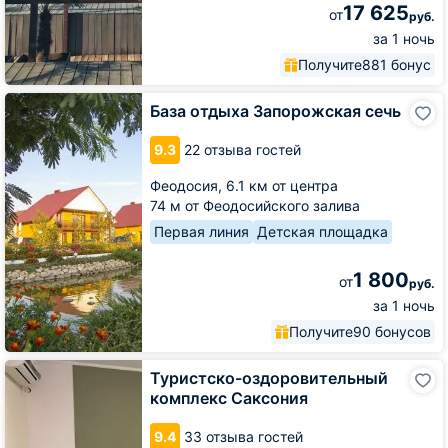
17 625
от
руб.
за 1 ночь
Получите
881 бонус
База
База отдыха Запорожская сечь
отдыха
Запорожская
9.3
22 отзыва гостей
сечь
Феодосия,
6.1 км от центра
74 м от Феодосийского залива
Первая линия
Детская площадка
1 800
от
руб.
за 1 ночь
Получите
90 бонусов
Туристско-
Туристско-оздоровительный
оздоровительный
комплекс Саксония
комплекс
Саксония
9.4
33 отзыва гостей