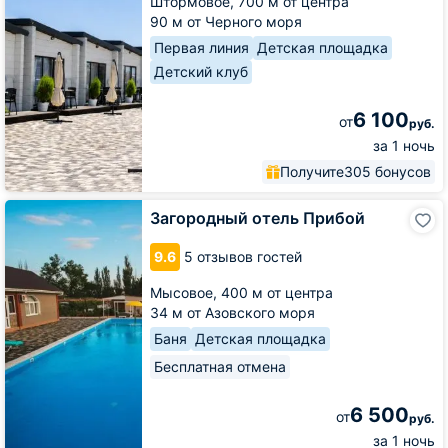
Штормовое,
700 м от центра
90 м от Черного моря
Первая линия
Детская площадка
Детский клуб
6 100
от
руб.
за 1 ночь
Получите
305 бонусов
Загородный
Загородный отель Прибой
отель
Прибой
9.6
5 отзывов гостей
Мысовое,
400 м от центра
34 м от Азовского моря
Баня
Детская площадка
Бесплатная отмена
6 500
от
руб.
за 1 ночь