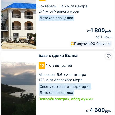
Коктебель,
1.4 км от центра
274 м от Черного моря
Детская площадка
1 800
от
руб.
за 1 ночь
Получите
90 бонусов
База
База отдыха Волна
отдыха
Волна
10
1 отзыв гостей
Мысовое,
6.6 км от центра
123 м от Азовского моря
Своя ухоженная территория
Детская площадка
Включён завтрак, обед и ужин
4 600
от
руб.