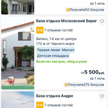
за 1 ночь
Получите
50 бонусов
База
База отдыха Московский Берег
отдыха
Московский
9.8
7 отзывов гостей
Берег
Витино,
1.6 км от центра
170 м от Черного моря
Первая линия
Мангал
Детская площадка
Включён завтрак, обед и ужин
5 500
от
руб.
за 1 ночь
Получите
275 бонусов
База
База отдыха Андре
отдыха
Андре
9.6
7 отзывов гостей