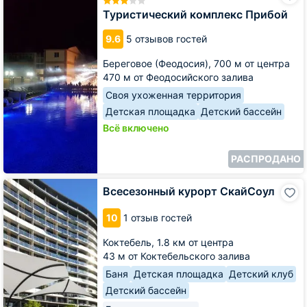
Прибой
Туристический комплекс Прибой
9.6
5 отзывов гостей
Береговое (Феодосия),
700 м от центра
470 м от Феодосийского залива
Своя ухоженная территория
Детская площадка
Детский бассейн
Всё включено
РАСПРОДАНО
Всесезонный
Всесезонный курорт СкайСоул
курорт
СкайСоул
10
1 отзыв гостей
Коктебель,
1.8 км от центра
43 м от Коктебельского залива
Баня
Детская площадка
Детский клуб
Детский бассейн