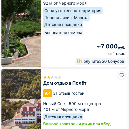
92 м от Черного моря
Своя ухоженная территория
Первая линия
Мангал
Детская площадка
Бесплатная отмена
7 000
от
руб.
за 1 ночь
Получите
350 бонусов
Дом
отдыха
Полёт
Дом отдыха Полёт
9.4
31 отзыв гостей
Новый Свет,
500 м от центра
401 м от Черного моря
Детская площадка
Включён завтрак и ужин или обед