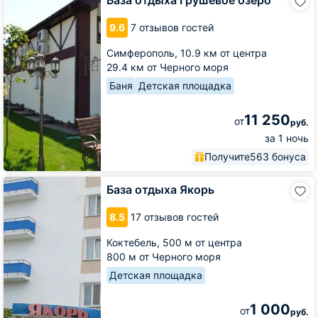
База отдыха Грушевое озеро
отдыха
Грушевое
9.6
7 отзывов гостей
озеро
Симферополь,
10.9 км от центра
29.4 км от Черного моря
Баня
Детская площадка
11 250
от
руб.
за 1 ночь
Получите
563 бонуса
База
База отдыха Якорь
отдыха
Якорь
8.5
17 отзывов гостей
Коктебель,
500 м от центра
800 м от Черного моря
Детская площадка
1 000
от
руб.