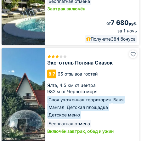
Бесплатная отмена
Завтрак включён
7 680
от
руб.
за 1 ночь
Получите
384 бонуса
Эко-
отель
Поляна
Эко-отель Поляна Сказок
Сказок
8.7
65 отзывов гостей
Ялта,
4.5 км от центра
982 м от Черного моря
Своя ухоженная территория
Баня
Мангал
Детская площадка
Детское меню
Бесплатная отмена
Включён завтрак, обед и ужин