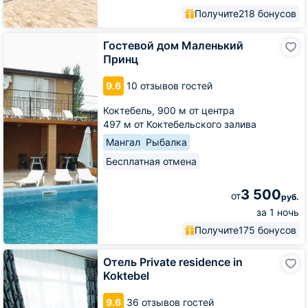
Получите
218 бонусов
Гостевой
Гостевой дом Маленький
дом
Принц
Маленький
Принц
9.6
10 отзывов гостей
Коктебель,
900 м от центра
497 м от Коктебельского залива
Мангал
Рыбалка
Бесплатная отмена
3 500
от
руб.
за 1 ночь
Получите
175 бонусов
Отель
Отель Private residence in
Private
Koktebel
residence
in
9.6
36 отзывов гостей
Koktebel