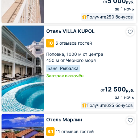
5 000
от
руб.
за 1 ночь
Получите
250 бонусов
Отель
Отель VILLA KUPOL
VILLA
KUPOL
10
6 отзывов гостей
Поповка,
1000 м от центра
450 м от Черного моря
Баня
Рыбалка
Завтрак включён
12 500
от
руб.
за 1 ночь
Получите
625 бонусов
Отель
Отель Марлин
Марлин
8.1
11 отзывов гостей