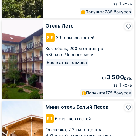
за 1 ночь
Получите
235 бонусов
Отель
Отель Лето
Лето
8.9
39 отзывов гостей
Коктебель,
200 м от центра
580 м от Черного моря
Бесплатная отмена
3 500
от
руб.
за 1 ночь
Получите
175 бонусов
Мини-
Мини-отель Белый Песок
отель
Белый
9.1
6 отзывов гостей
Песок
Оленёвка,
2.2 км от центра
491 м от Каркинитского залива