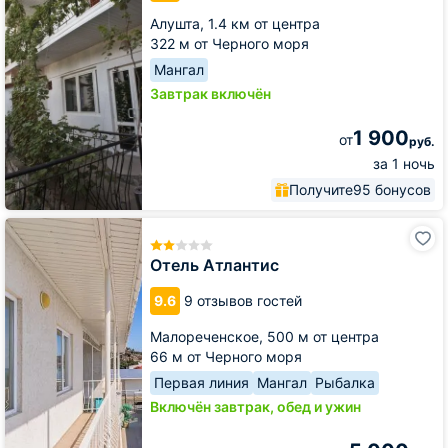
Алушта,
1.4 км от центра
322 м от Черного моря
Мангал
Завтрак включён
1 900
от
руб.
за 1 ночь
Получите
95 бонусов
Отель
Атлантис
Отель Атлантис
9.6
9 отзывов гостей
Малореченское,
500 м от центра
66 м от Черного моря
Первая линия
Мангал
Рыбалка
Включён завтрак, обед и ужин