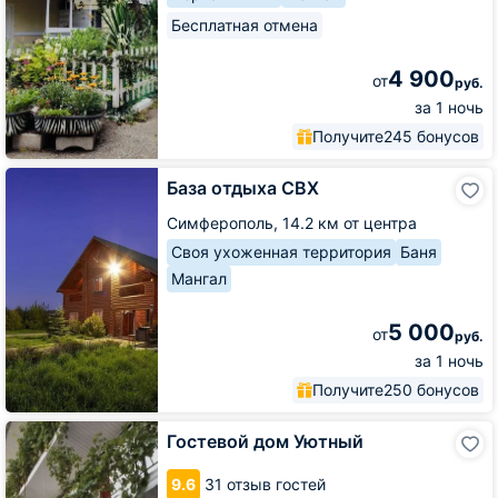
Бесплатная отмена
4 900
от
руб.
за 1 ночь
Получите
245 бонусов
База
База отдыха СВХ
отдыха
СВХ
Симферополь,
14.2 км от центра
Своя ухоженная территория
Баня
Мангал
5 000
от
руб.
за 1 ночь
Получите
250 бонусов
Гостевой
Гостевой дом Уютный
дом
Уютный
9.6
31 отзыв гостей