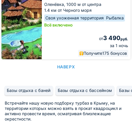
Оленёвка,
1000 м от центра
1.4 км от Черного моря
Своя ухоженная территория
Рыбалка
Всё включено
3 490
от
руб.
за 1 ночь
Получите
175 бонусов
НАВЕРХ
Базы отдыха с баней
Базы отдыха с бассейном
Базы 
Встречайте нашу новую подборку турбаз в Крыму, на
территории которых можно взять в прокат квадроцикл и
активно провести время, осматривая близлежащие
окрестности.