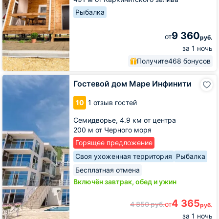
Рыбалка
9 360
от
руб.
за 1 ночь
Получите
468 бонусов
Гостевой
Гостевой дом Маре Инфинити
дом
Маре
10
1 отзыв гостей
Инфинити
Семидворье,
4.9 км от центра
200 м от Черного моря
Горящее предложение
Своя ухоженная территория
Рыбалка
Бесплатная отмена
Включён завтрак, обед и ужин
4 365
4 850
руб.
от
руб.
за 1 ночь