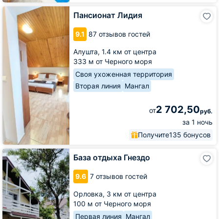
Пансионат
Пансионат Лидия
Лидия
9.1
87 отзывов гостей
Алушта,
1.4 км от центра
333 м от Черного моря
Своя ухоженная территория
Вторая линия
Мангал
2 702,50
от
руб.
за 1 ночь
Получите
135 бонусов
База
База отдыха Гнездо
отдыха
Гнездо
9.6
7 отзывов гостей
Орловка,
3 км от центра
100 м от Черного моря
Первая линия
Мангал