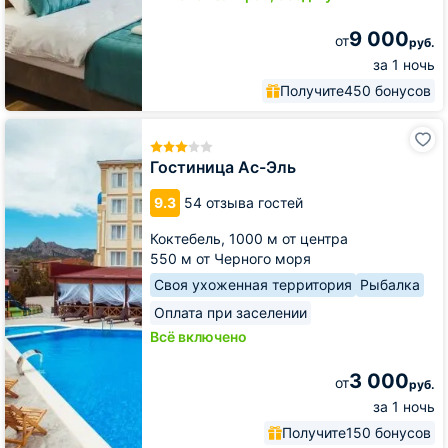
9 000
от
руб.
за 1 ночь
Получите
450 бонусов
Гостиница
Ас-
Эль
Гостиница Ас-Эль
9.3
54 отзыва гостей
Коктебель,
1000 м от центра
550 м от Черного моря
Своя ухоженная территория
Рыбалка
Оплата при заселении
Всё включено
3 000
от
руб.
за 1 ночь
Получите
150 бонусов