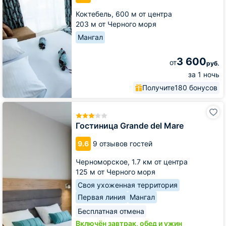
Коктебель,
600 м от центра
203 м от Черного моря
Мангал
3 600
от
руб.
за 1 ночь
Получите
180 бонусов
Гостиница
Grande
del
Гостиница Grande del Mare
Mare
9.6
9 отзывов гостей
Черноморское,
1.7 км от центра
125 м от Черного моря
Своя ухоженная территория
Первая линия
Мангал
Бесплатная отмена
Включён завтрак, обед и ужин