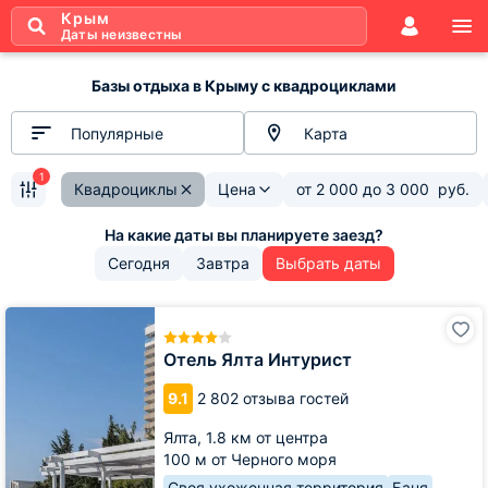
Крым
Даты неизвестны
Базы отдыха в Крыму с квадроциклами
Популярные
Карта
1
Квадроциклы
Цена
от
2 000
до
3 000
руб.
Сегодня
Завтра
Выбрать даты
Отель
Ялта
Интурист
Отель Ялта Интурист
9.1
2 802 отзыва гостей
Ялта,
1.8 км от центра
100 м от Черного моря
Своя ухоженная территория
Баня