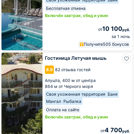
Бесплатная отмена
Включён завтрак, обед и ужин
10 100
от
руб.
за 1 ночь
Получите
505 бонусов
Гостиница
Гостиница Летучая мышь
Летучая
мышь
8.9
82 отзыва гостей
Алушта,
400 м от центра
864 м от Черного моря
Своя ухоженная территория
Баня
Мангал
Рыбалка
Оплата на сайте
Включён завтрак, обед и ужин
4 700
от
руб.