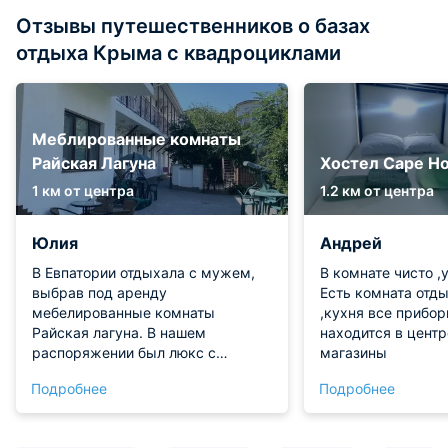
Отзывы путешественников о базах
отдыха Крыма с квадроциклами
Меблированные комнаты
Райская Лагуна
Хостел Cape Ho
1 км от центра
1.2 км от центра
Юлия
Андрей
В Евпатории отдыхала с мужем,
В комнате чисто ,у
выбрав под аренду
Есть комната отд
мебелированные комнаты
,кухня все прибор
Райская лагуна. В нашем
находится в цент
распоряжении был люкс с
магазины
балконом. Состояние номера
Подробнее
Подробнее
среднее, но и цена приемлемая.
Кухня оборудована, есть
вытяжка, холодильник,