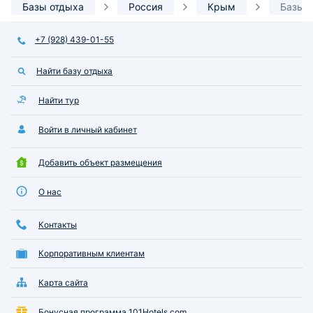
микроволновка, печь. Ванная
Базы отдыха
Россия
Крым
Базы 
комната также своя в номере.
Рядышком работают магазины,
+7 (928) 439-01-55
есть хорошие парки, зоопарк. Для
бюджетного отдыха - это
Найти базу отдыха
наверное лучший вариант.
Найти тур
Войти в личный кабинет
Добавить объект размещения
О нас
Контакты
Корпоративным клиентам
Карта сайта
Бонусная программа 101Hotels.com