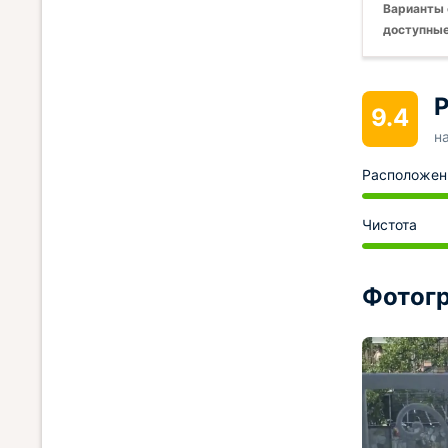
Варианты 
доступные
Р
9.4
н
Расположен
Чистота
Фотогр