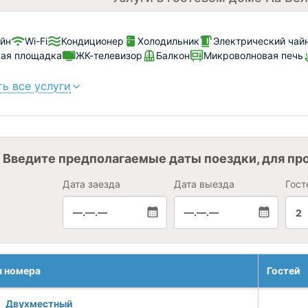
йн
Wi-Fi
Кондиционер
Холодильник
Электрический чай
ая площадка
ЖК-телевизор
Балкон
Микроволновая печь
ь все услуги
Введите предполагаемые даты поездки, для пр
Дата заезда
Дата выезда
Гост
—.—.—
—.—.—
2
я номера
Гостей
Двухместный