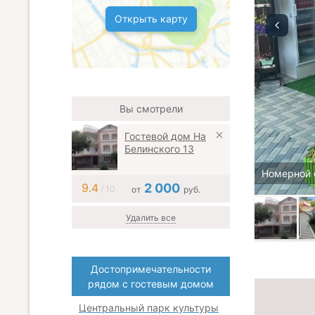
Открыть карту
Вы смотрели
Гостевой дом На
Белинского 13
Номерной 
9.4
2 000
/ 10
от
руб.
Удалить все
Достопримечательности
рядом с гостевым домом
Центральный парк культуры