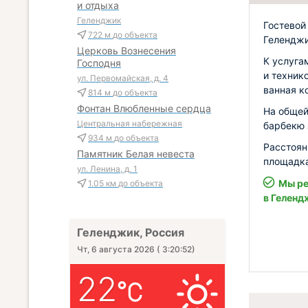
и отдыха
Геленджик
Гостевой
722 м
до объекта
Геленджи
Церковь Вознесения
К услуга
Господня
и технико
ул. Первомайская, д. 4
ванная к
814 м
до объекта
Фонтан Влюбленные сердца
На общей
Центральная набережная
барбекю 
934 м
до объекта
Расстоян
Памятник Белая невеста
площадка
ул. Ленина, д. 1
Мы ре
1.05 км
до объекта
в Геленд
Геленджик, Россия
Чт, 6 августа 2026
(
3:20:53
)
22