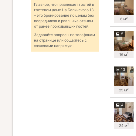
Главное, что привлекает гостей в
гостевом доме На Белинского 13
– это бронирование по ценам без
2
6 м
посредников и реальные отзывы
от ранее проживавших гостей.
5
Задавайте вопросы по телефонам
на странице или общайтесь с
хозяевами напрямую.
2
16 м
13
2
25 м
4
2
24 м