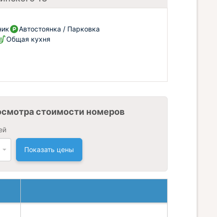
ник
Автостоянка / Парковка
Общая кухня
осмотра стоимости номеров
ей
Показать цены