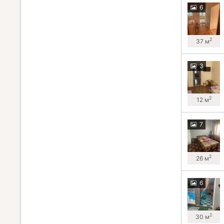
6
2
37 м
3
2
12 м
7
2
26 м
6
2
30 м