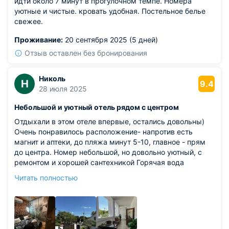
идти около 7 минут в прогулочном темпе. Номера
уютные и чистые. кровать удобная. Постельное белье
свежее.
Проживание:
20 сентября 2025 (5 дней)
Отзыв оставлен без бронирования
Николь
Н
9.4
28 июля 2025
Небольшой и уютный отель рядом с центром
Отдыхали в этом отеле впервые, остались довольны)
Очень понравилось расположение- напротив есть
магнит и аптеки, до пляжа минут 5-10, главное - прям
до центра. Номер небольшой, но довольно уютный, с
ремонтом и хорошей сантехникой Горячая вода
настраивается моментально, есть кулер рядом с
Читать полностью
номером, столики на улице для посиделок Кондиционер
работает, телевизор тоже, на кухне так же все есть
Помогли погладить платье, когда подвел утюг, за это
плюс Если такая цена сохранится - будем точно
приезжать снова, так как в принципе за такую сумму -