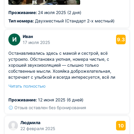
неплохо для небольшого номера)
Из недостатков: минусы были, но несущественные, так
Проживание:
24 июля 2025 (2 дня)
что даже писать про них не хочется
Тип номера:
Двухместный (Стандарт 2-х местный)
Иван
И
9.3
17 июля 2025
Останавливались здесь с мамой и сестрой, всё
устроило. Обстановка уютная, номера чистые, с
хорошей звукоизоляцией — слышно только
собственные мысли. Хозяйка доброжелательная,
встречает с улыбкой и всегда интересуется, всё ли
устраивает. Территория утопает в цветах, особенно
Читать полностью
розмарин пахнет — название себя оправдывает. На
кухне нашлось всё необходимое, готовить можно без
Проживание:
12 июня 2025 (6 дней)
очередей. Вечером приятно посидеть на террасе,
почитать или просто послушать цикад. Район тихий, без
Отзыв оставлен без бронирования
суеты.
Из недостатков: жаль, что во дворе не предусмотрено
Людмила
место для велосипеда.
10
22 февраля 2025