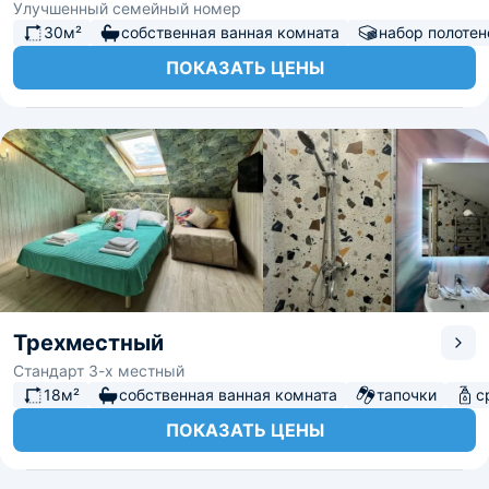
Улучшенный семейный номер
30м²
собственная ванная комната
набор полотен
ПОКАЗАТЬ ЦЕНЫ
Трехместный
Стандарт 3-х местный
18м²
собственная ванная комната
тапочки
с
ПОКАЗАТЬ ЦЕНЫ