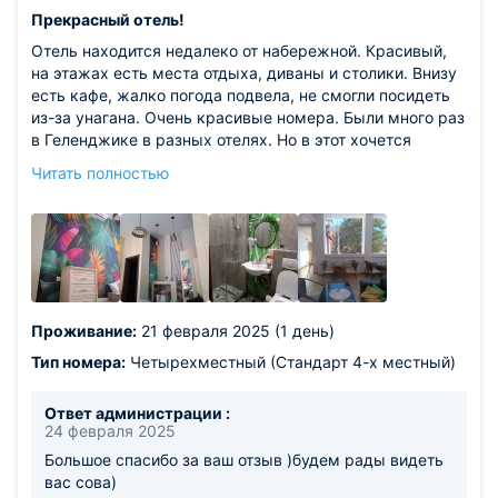
Прекрасный отель!
Отель находится недалеко от набережной. Красивый,
на этажах есть места отдыха, диваны и столики. Внизу
есть кафе, жалко погода подвела, не смогли посидеть
из-за унагана. Очень красивые номера. Были много раз
в Геленджике в разных отелях. Но в этот хочется
вернуться. Спасибо за прекрасный отдых. Бронировали
Читать полностью
номер на мансарде, а нас заселили на 2 этаж. Даже
номер представили лучше! Напротив разные магазины:
КБ, Алкотека, магнит. Бронируйте, не пожалеете!
Проживание:
21 февраля 2025 (1 день)
Тип номера:
Четырехместный (Стандарт 4-х местный)
Ответ администрации :
24 февраля 2025
Большое спасибо за ваш отзыв )будем рады видеть
вас сова)