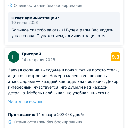
Отзыв оставлен без бронирования
Ответ администрации :
10 июля 2026
Большое спасибо за отзыв! Будем рады Вас видеть
у нас снова. С уважением, администрация отеля
Григорий
Г
9.3
14 февраля 2026
Заехал сюда на выходные и понял, тут не просто отель,
а целое настроение. Номера маленькие, но очень
атмосферные — каждый как отдельная история. Декор
интересный, чувствуется, что думали над каждой
деталью. Мебель необычная, но удобная, ничего не
мешает. Ванная комната стильная, всё чисто,
Читать полностью
аккуратно.
Из недостатков: лампочки какието тусклые, читать
Проживание:
14 января 2026 (8 дней)
неудобно. Приходится включать дополнительный
источник света.
Отзыв оставлен без бронирования