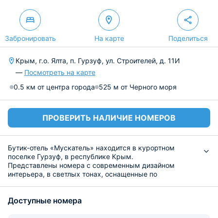
Забронировать
На карте
Поделиться
Крым, г.о. Ялта, п. Гурзуф, ул. Строителей, д. 11И
—
Посмотреть на карте
0.5 км от центра города
525 м от Черного моря
ПРОВЕРИТЬ НАЛИЧИЕ НОМЕРОВ
Бутик-отель «Мускатель» находится в курортном
поселке Гурзуф, в республике Крым.
Представлены номера с современным дизайном
интерьера, в светлых тонах, оснащенные по
последнему слову техники, а также необходимой
бытовой техникой, мягкой мебелью. В ванной комнате
Доступные номера
есть предметы для личной гигиены, халаты, тапочки. Из
окон открывается живописный вид на горы и море.
На территории работает ресторан, благодаря