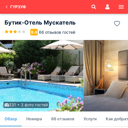
ГУРЗУФ
Бутик-Отель Мускатель
66 отзывов гостей
9.4
331 + 3 фото гостей
Обзор
Номера
66 отзывов
Услуги
Как добра