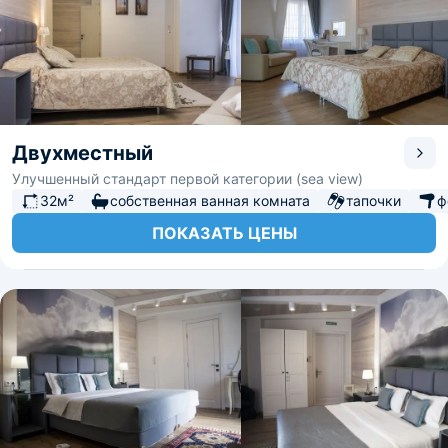
Двухместный
Улучшенный стандарт первой категории (sea view)
32м²
собственная ванная комната
тапочки
ф
ПОКАЗАТЬ ЦЕНЫ