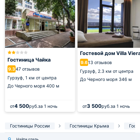
Гостевой дом Villa Vier
Гостиница Чайка
13 отзывов
9.6
47 отзывов
9.3
Гурзуф,
2.3 км от центра
Гурзуф,
1 км от центра
До Черного моря
346 м
До Черного моря
400 м
4 500
3 500
от
руб.
за 1 ночь
от
руб.
за 1 ночь
Гостиницы России
Гостиницы Крыма
Гост
Найти отель