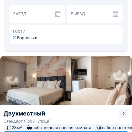
сочетанию кулинарных традиций и авторского подхода
в приготовлении, готовят восхитительные блюда
ЗАЕЗД
ВЫЕЗД
европейской кухни. Ресторан сочетает в себе
классическую кухню, итальянскую пиццерию, а также
бар.
Поблизости расположена вершина горы заповедника
ГОСТИ
Болгатура, смотровая площадка, знаменитый детский
2
Взрослых
лагерь отдыха Артек, Черноморское побережье, дача
Чехова, Гурзуфский парк, музей магнитиков.
Расстояние до железнодорожного вокзала — 41,5 км,
до аэропорта — 57,3 км.
Двухместный
Стандарт (Горы-улица)
28м²
собственная ванная комната
набор полотен