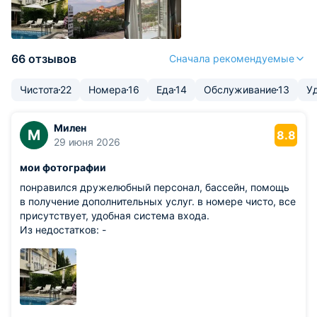
66 отзывов
Сначала рекомендуемые
Чистота
22
Номера
16
Еда
14
Обслуживание
13
У
Милен
М
8.8
29 июня 2026
мои фотографии
понравился дружелюбный персонал, бассейн, помощь
в получение дополнительных услуг. в номере чисто, все
присутствует, удобная система входа.
Из недостатков: -