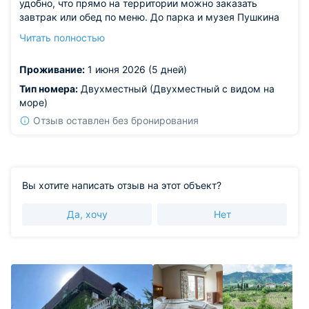
удобно, что прямо на территории можно заказать
завтрак или обед по меню. До парка и музея Пушкина
дошли пешком за пару минут, расположение очень
Читать полностью
удачное. Нам все понравилось, условия для
проживания очень комфортные и простые.
Проживание:
1 июня 2026 (5 дней)
Из недостатков: нареканий нет.
Тип номера:
Двухместный (Двухместный с видом на
море)
Отзыв оставлен без бронирования
Вы хотите написать отзыв на этот объект?
Да, хочу
Нет