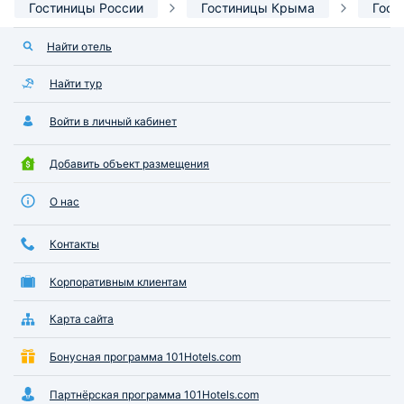
Гостиницы России
Гостиницы Крыма
Гост
Найти отель
Найти тур
Войти в личный кабинет
Добавить объект размещения
О нас
Контакты
Корпоративным клиентам
Карта сайта
Бонусная программа 101Hotels.com
Партнёрская программа 101Hotels.com