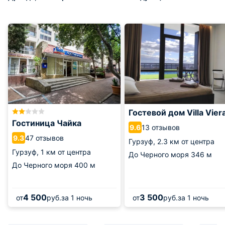
Гостевой дом Villa Vier
Гостиница Чайка
13 отзывов
9.6
47 отзывов
9.3
Гурзуф,
2.3 км от центра
Гурзуф,
1 км от центра
До Черного моря
346 м
До Черного моря
400 м
4 500
3 500
от
руб.
за 1 ночь
от
руб.
за 1 ночь