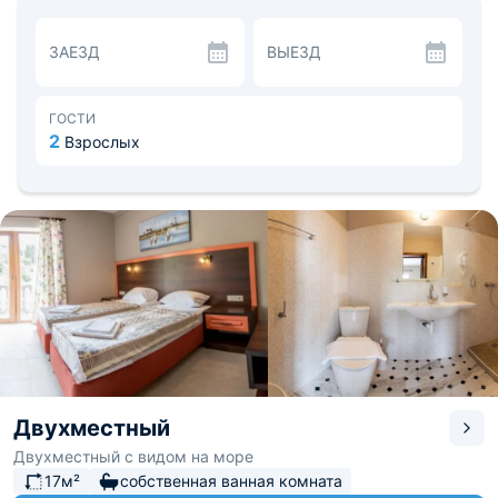
холодильник. Вы также можете перекусить в
ближайших ресторанах. В 0,8 км расположено кафе
ЗАЕЗД
ВЫЕЗД
«Домашняя кухня».
Для детей оборудована игровая площадка. Поблизости
находится: «Музей магнитиков и исторического
крымоведения Форт Уна» 0,6 км; «парк-памятник
ГОСТИ
садово-паркового искусства регионального значения
2
Взрослых
Гурзуфский» и «Гбурк Музей А. С. Пушкина в Гурзуфе»
0,9 км. До железнодорожного вокзала Симферополь
49,2 км, до аэропорта Симферополь 60 км.
Двухместный
Двухместный с видом на море
17м²
собственная ванная комната