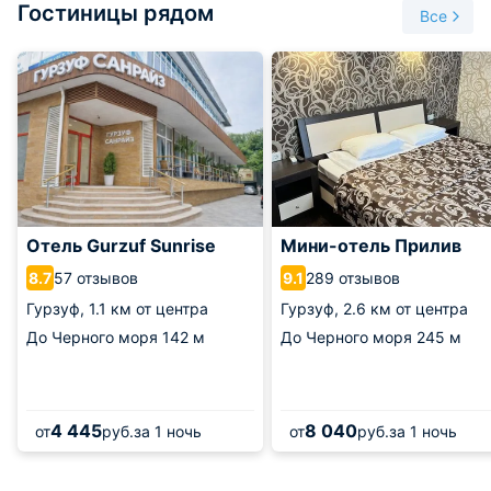
Гостиницы рядом
у Пушкина под зелеными ветками кипариса? Недаром,
Все
спустя многие годы после жизни в Гурзуфе, он
неоднократно вспоминает «своего южного друга». Кипарис
давно стал знаковым местом для всех почитателей
русской поэзии и творчества самого гениального ее
создателя. Дерево, которому почти 200 лет, является
живым свидетелем пребывания поэта на крымской земле.
Отель Gurzuf Sunrise
Мини-отель Прилив
57 отзывов
289 отзывов
8.7
9.1
Гурзуф,
1.1 км от центра
Гурзуф,
2.6 км от центра
До Черного моря
142 м
До Черного моря
245 м
4 445
8 040
от
руб.
за 1 ночь
от
руб.
за 1 ночь