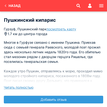
НАЗАД
Пушкинский кипарис
Гурзуф, Пушкинский парк
посмотреть карту
1.7 км до центра города
Многое в Гурфузе связано с именем Пушкина. Приехав
сюда с семьей генерала Раевского, молодой поэт прожил
здесь несколько летних недель 1820го года. Его обителью
стал мезонин рядом с дворцом герцога Ришелье, где
поселилась генеральская семья.
Каждое утро Пушкин, отправляясь к морю, проходил мимо
молодого стройного кипариса, посаженного в 1808м году.
Поэт писал своему другу Дельвигу, что привязался к
дереву «чувством, похожим на дружество». Выросшему
Читать полностью
среди северной скупой природы, Пушкину было по сердцу
южное экзотическое растение.
Добавить отзыв
Кто знает, какие поэтические строчки и образы рождались