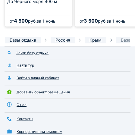
До Черного моря
400 м
4 500
3 500
от
руб.
за 1 ночь
от
руб.
за 1 ночь
Базы отдыха
Россия
Крым
База о
Найти базу отдыха
Найти тур
Войти в личный кабинет
Добавить объект размещения
О нас
Контакты
Корпоративным клиентам