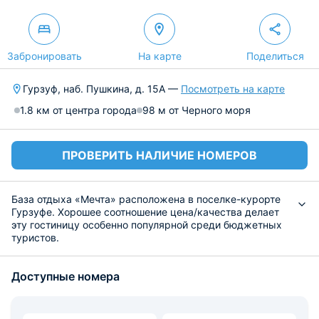
Забронировать
На карте
Поделиться
Гурзуф, наб. Пушкина, д. 15А —
Посмотреть на карте
1.8 км от центра города
98 м от Черного моря
ПРОВЕРИТЬ НАЛИЧИЕ НОМЕРОВ
База отдыха «Мечта» расположена в поселке-курорте
Гурзуфе. Хорошее соотношение цена/качества делает
эту гостиницу особенно популярной среди бюджетных
туристов.
Гостей размещают в светлые, уютные номера со всей
необходимой мебелью. Во всех номерах имеется
Доступные номера
холодильник и кондиционер, а также ванная комната с
душем, туалетом и раковиной. Из окон открывается
живописный вид.
Завтрак входит в стоимость проживания, можно