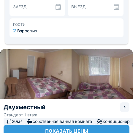
заказать трехразовое питание.
ЗАЕЗД
ВЫЕЗД
В числе услуг зона барбекю, беседки на улице, где
можно собраться большой компанией, для владельцев
автомобилей предоставляется место для парковки.
В шаговой доступности находится красивейшая
ГОСТИ
набережная и парк с множеством кафе и ресторанов. В
2
Взрослых
пределах 60 километров находится аэропорт и ж/д
вокзал.
Двухместный
Стандарт 1 этаж
20м²
собственная ванная комната
кондиционер
ПОКАЗАТЬ ЦЕНЫ