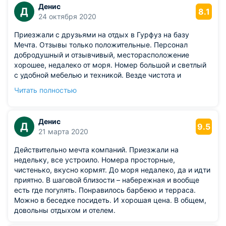
Денис
Д
8.1
24 октября 2020
Приезжали с друзьями на отдых в Гурфуз на базу
Мечта. Отзывы только положительные. Персонал
добродушный и отзывчивый, месторасположение
хорошее, недалеко от моря. Номер большой и светлый
с удобной мебелью и техникой. Везде чистота и
порядок. Завтрак входит в стоимость а поблизости есть
Читать полностью
много кафе где можно вкусно покушать. Парковка и
интернет бесплатные.
Денис
Д
9.5
21 марта 2020
Действительно мечта компаний. Приезжали на
недельку, все устроило. Номера просторные,
чистенько, вкусно кормят. До моря недалеко, да и идти
приятно. В шаговой близости – набережная и вообще
есть где погулять. Понравилось барбекю и терраса.
Можно в беседке посидеть. И хорошая цена. В общем,
довольны отдыхом и отелем.