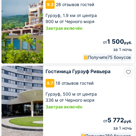
House
9.3
28 отзывов гостей
Гурзуф,
1.9 км от центра
900 м от Черного моря
Завтрак включён
1 500
от
руб.
за 1 ночь
Получите
75 бонусов
Гостиница
Гостиница Гурзуф Ривьера
Гурзуф
Ривьера
8.7
18 отзывов гостей
Гурзуф,
500 м от центра
336 м от Черного моря
Завтрак включён
5 772
от
руб.
за 1 ночь
Получите
289 бонусов