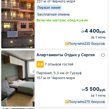
237 м от Черного моря
Первая линия
Бесплатная отмена
Включён завтрак, обед и ужин
4 400
от
руб.
за 1 ночь
Получите
220 бонусов
Апартаменты
Апартаменты Отдых у Сергея
Отдых
у
9.8
7 отзывов гостей
Сергея
Партенит,
5.3 км от Гурзуф
157 м от Черного моря
5 500
от
руб.
за 1 ночь
Получите
275 бонусов