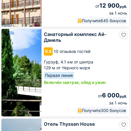
12 900
от
руб.
за 1 ночь
Получите
645 бонусов
Санаторный
Санаторный комплекс Ай-
комплекс
Даниль
Ай-
Даниль
9.8
10 отзывов гостей
Гурзуф,
4.1 км от центра
129 м от Черного моря
Первая линия
Включён завтрак, обед и ужин
6 000
от
руб.
за 1 ночь
Получите
300 бонусов
Отель
Отель Thyssen House
Thyssen