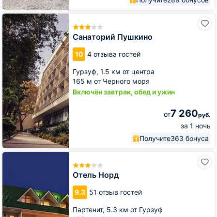
Санаторий
Пушкино
Санаторий Пушкино
10
4 отзыва гостей
Гурзуф,
1.5 км от центра
165 м от Черного моря
Включён завтрак, обед и ужин
7 260
от
руб.
за 1 ночь
Получите
363 бонуса
Отель
Норд
Отель Норд
9.3
51 отзыв гостей
Партенит,
5.3 км от Гурзуф