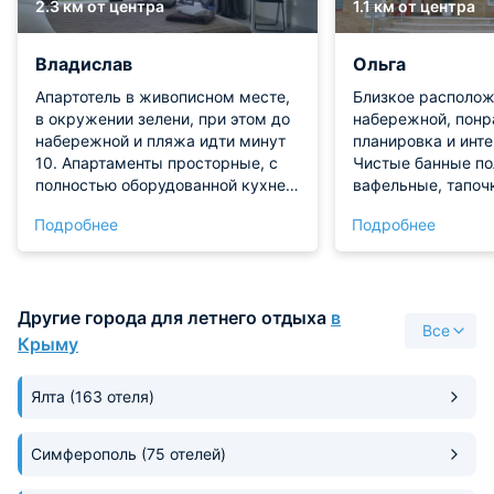
2.3 км от центра
1.1 км от центра
Владислав
Ольга
Апартотель в живописном месте,
Близкое располож
в окружении зелени, при этом до
набережной, понр
набережной и пляжа идти минут
планировка и инт
10. Апартаменты просторные, с
Чистые банные по
полностью оборудованной кухней
вафельные, тапочк
и балконом, где мы завтракали с
номере.
Подробнее
Подробнее
видом на горы. Стиральная
машина сильно облегчила отдых с
маленьким ребёнком.
Другие города для летнего отдыха
в
Все
Крыму
Ялта
(163 отеля)
Симферополь
(75 отелей)