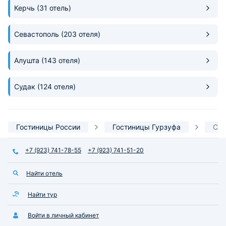
Керчь
(31 отель)
Севастополь
(203 отеля)
Алушта
(143 отеля)
Судак
(124 отеля)
Гостиницы России
Гостиницы Гурзуфа
С г
+7 (923) 741-78-55
+7 (923) 741-51-20
Найти отель
Найти тур
Войти в личный кабинет