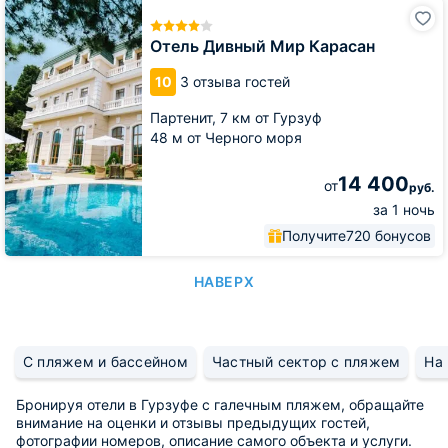
Отель
Дивный
Мир
Отель Дивный Мир Карасан
Карасан
10
3 отзыва гостей
Партенит,
7 км от Гурзуф
48 м от Черного моря
14 400
от
руб.
за 1 ночь
Получите
720 бонусов
НАВЕРХ
С пляжем и бассейном
Частный сектор с пляжем
На 
Бронируя отели в Гурзуфе с галечным пляжем, обращайте
внимание на оценки и отзывы предыдущих гостей,
фотографии номеров, описание самого объекта и услуги.