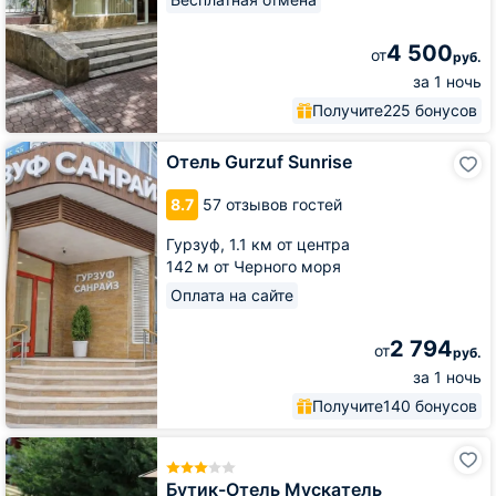
4 500
от
руб.
за 1 ночь
Получите
225 бонусов
Отель
Отель Gurzuf Sunrise
Gurzuf
Sunrise
8.7
57 отзывов гостей
Гурзуф,
1.1 км от центра
142 м от Черного моря
Оплата на сайте
2 794
от
руб.
за 1 ночь
Получите
140 бонусов
Бутик-
Отель
Мускатель
Бутик-Отель Мускатель