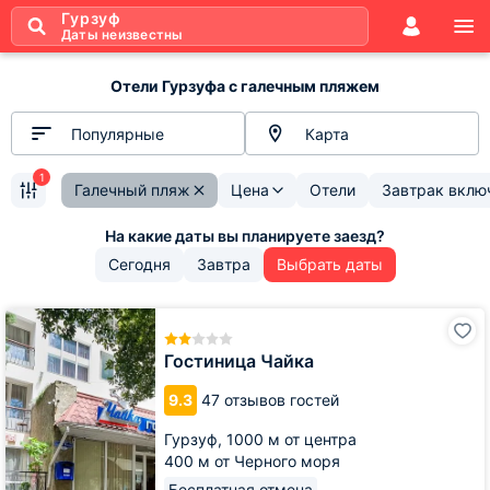
Гурзуф
Даты неизвестны
Отели Гурзуфа с галечным пляжем
Популярные
Карта
1
Галечный пляж
Цена
Отели
Завтрак вклю
Сегодня
Завтра
Выбрать даты
Гостиница
Чайка
Гостиница Чайка
9.3
47 отзывов гостей
Гурзуф,
1000 м от центра
400 м от Черного моря
Бесплатная отмена