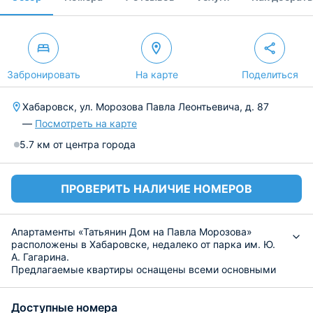
Забронировать
На карте
Поделиться
Хабаровск, ул. Морозова Павла Леонтьевича, д. 87
—
Посмотреть на карте
5.7 км от центра города
ПРОВЕРИТЬ НАЛИЧИЕ НОМЕРОВ
Апартаменты «Татьянин Дом на Павла Морозова»
расположены в Хабаровске, недалеко от парка им. Ю.
А. Гагарина.
Предлагаемые квартиры оснащены всеми основными
удобствами: сплит-системой и мягкой мебелью,
телевизором, а также телевидением. В санузле
Доступные номера
полотенца и средства гигиены. Работает бесплатный