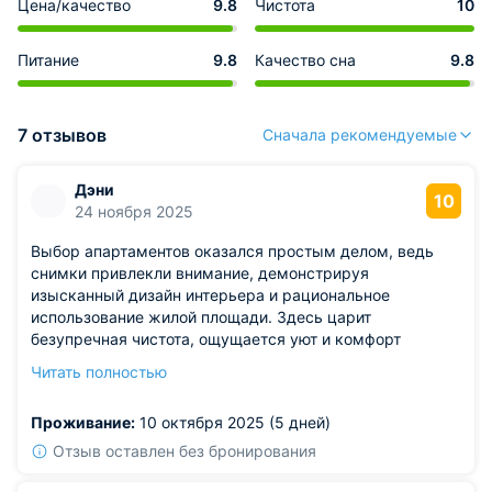
Цена/качество
9.8
Чистота
10
Питание
9.8
Качество сна
9.8
7 отзывов
Сначала рекомендуемые
Дэни
10
24 ноября 2025
Выбор апартаментов оказался простым делом, ведь
снимки привлекли внимание, демонстрируя
изысканный дизайн интерьера и рациональное
использование жилой площади. Здесь царит
безупречная чистота, ощущается уют и комфорт
благодаря регулярному уходу, нет никаких
Читать полностью
посторонних ароматов. Все удобства для комфортного
пребывания, включая кухонную зону, недостатки
Проживание:
10 октября 2025 (5 дней)
отсутствуют.
Отзыв оставлен без бронирования