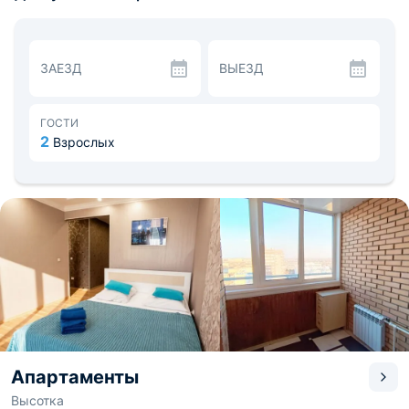
интернет.
Кухня полностью оборудована бытовой техникой и
посудой, чтобы гости могли комфортно готовить еду.
Неподалеку находится Хабаровский Цирк, Музей живой
ЗАЕЗД
ВЫЕЗД
истории в 1,6 км. Рядом есть остановки общественного
транспорта. Расстояние до аэропорта «Хабаровск-
Новый» - 11,5 км, до железнодорожного вокзала
«Хабаровск-1» - 7,4 км.
ГОСТИ
2
Взрослых
Апартаменты
Высотка