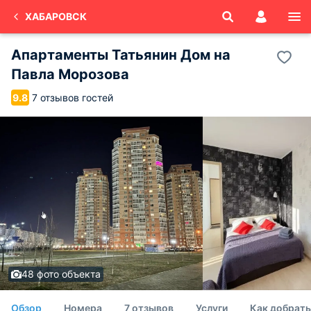
ХАБАРОВСК
Апартаменты Татьянин Дом на
Павла Морозова
7 отзывов гостей
9.8
48 фото объекта
Обзор
Номера
7 отзывов
Услуги
Как добрать