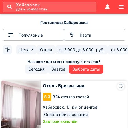
Хабаровск
Даты неизвестны
Гостиницы Хабаровска
Популярные
Карта
Цена
Отели
от
2 000
до
3 000
руб.
от
3 000
Сегодня
Завтра
Выбрать даты
Отель
Отель Бригантина
Бригантина
8.3
824 отзыва гостей
Хабаровск,
1.1 км от центра
Оплата при заселении
Завтрак включён