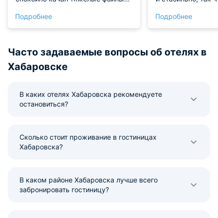
по работе. После встреч включал
спокойно поработ
Подробнее
Подробнее
большой телевизор, каналов
ноутбуком. Распо
много, картинка четкая. Отличный
удобное, до всех
спокойный стиль для рабочей
адресов добрался
поездки, мне все понравилось.
Заселение бесконт
Часто задаваемые вопросы об отелях в
Рекомендую!
чётко.
Хабаровске
В каких отелях Хабаровска рекомендуете
остановиться?
Сколько стоит проживание в гостиницах
Хабаровска?
В каком районе Хабаровска лучше всего
забронировать гостиницу?