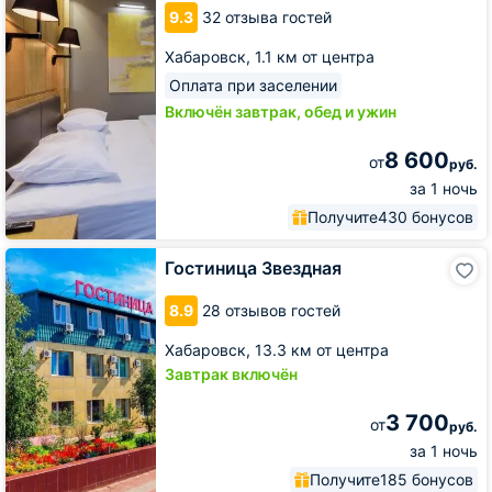
9.3
32 отзыва гостей
Хабаровск,
1.1 км от центра
Оплата при заселении
Включён завтрак, обед и ужин
8 600
от
руб.
за 1 ночь
Получите
430 бонусов
Гостиница
Гостиница Звездная
Звездная
8.9
28 отзывов гостей
Хабаровск,
13.3 км от центра
Завтрак включён
3 700
от
руб.
за 1 ночь
Получите
185 бонусов