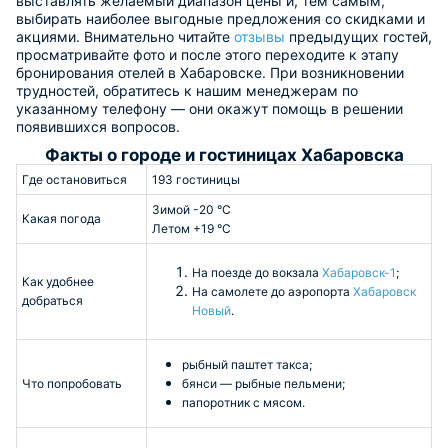
выставлять желаемый диапазон цены и, тем самым,
выбирать наиболее выгодные предложения со скидками и
акциями. Внимательно читайте
отзывы
предыдущих гостей,
просматривайте фото и после этого переходите к этапу
бронирования отелей в Хабаровске. При возникновении
трудностей, обратитесь к нашим менеджерам по
указанному телефону — они окажут помощь в решении
появившихся вопросов.
Факты о городе и гостиницах Хабаровска
Где остановиться
193 гостиницы
Зимой -20 °C
Какая погода
Летом +19 °C
На поезде до вокзала
Хабаровск-1
;
Как удобнее
На самолете до аэропорта
Хабаровск
добраться
Новый
.
рыбный паштет такса;
Что попробовать
бянси — рыбные пельмени;
папоротник с мясом.