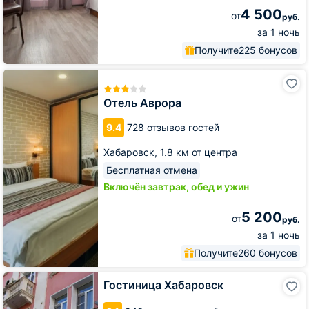
4 500
от
руб.
за 1 ночь
Получите
225 бонусов
Отель
Аврора
Отель Аврора
9.4
728 отзывов гостей
Хабаровск,
1.8 км от центра
Бесплатная отмена
Включён завтрак, обед и ужин
5 200
от
руб.
за 1 ночь
Получите
260 бонусов
Гостиница
Гостиница Хабаровск
Хабаровск