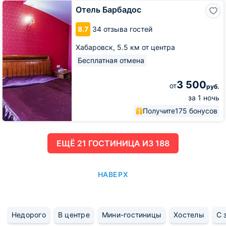
Отель
Отель Барбадос
Барбадос
8.7
34 отзыва гостей
Хабаровск,
5.5 км от центра
Бесплатная отмена
3 500
от
руб.
за 1 ночь
Получите
175 бонусов
ЕЩË 21 ГОСТИНИЦА ИЗ 188
НАВЕРХ
Недорого
В центре
Мини-гостиницы
Хостелы
С 