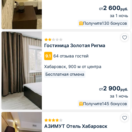
2 600
от
руб.
за 1 ночь
Получите
130 бонусов
Гостиница
Золотая
Ригма
Гостиница Золотая Ригма
9.1
64 отзыва гостей
Хабаровск,
900 м от центра
Бесплатная отмена
2 900
от
руб.
за 1 ночь
Получите
145 бонусов
АЗИМУТ
Отель
Хабаровск
АЗИМУТ Отель Хабаровск