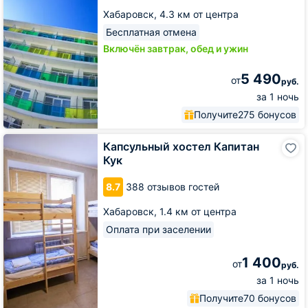
Хабаровск,
4.3 км от центра
Бесплатная отмена
Включён завтрак, обед и ужин
5 490
от
руб.
за 1 ночь
Получите
275 бонусов
Капсульный
Капсульный хостел Капитан
хостел
Кук
Капитан
Кук
8.7
388 отзывов гостей
Хабаровск,
1.4 км от центра
Оплата при заселении
1 400
от
руб.
за 1 ночь
Получите
70 бонусов