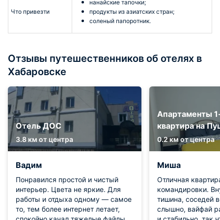
нанайские тапочки;
Что привезти
продукты из азиатских стран;
соленый папоротник.
Отзывы путешественников об отелях в
Хабаровске
Апартаменты 1
Отель ДОС
квартира на Пу
3.8 км от центра
0.2 км от центра
Вадим
Миша
Понравился простой и чистый
Отличная квартир
интерьер. Цвета не яркие. Для
командировки. Вн
работы и отдыха одному — самое
тишина, соседей 
то, тем более интернет летает,
слышно, вайфай р
спокойно качал тяжелые файлы
и стабильно, так 