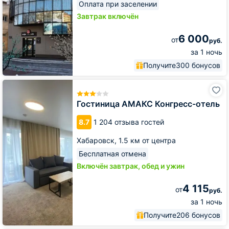
Оплата при заселении
Завтрак включён
6 000
от
руб.
за 1 ночь
Получите
300 бонусов
Гостиница
АМАКС
Конгресс-
Гостиница АМАКС Конгресс-отель
отель
8.7
1 204 отзыва гостей
Хабаровск,
1.5 км от центра
Бесплатная отмена
Включён завтрак, обед и ужин
4 115
от
руб.
за 1 ночь
Получите
206 бонусов