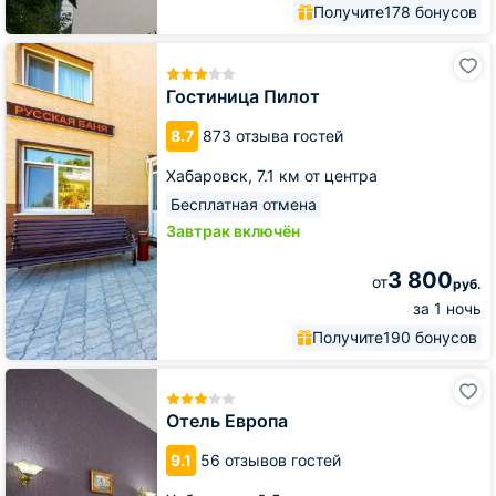
Получите
178 бонусов
Гостиница
Пилот
Гостиница Пилот
8.7
873 отзыва гостей
Хабаровск,
7.1 км от центра
Бесплатная отмена
Завтрак включён
3 800
от
руб.
за 1 ночь
Получите
190 бонусов
Отель
Европа
Отель Европа
9.1
56 отзывов гостей