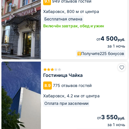
9.1
949 отзывов гостей
Хабаровск,
800 м от центра
Бесплатная отмена
Включён завтрак, обед и ужин
4 500
от
руб.
за 1 ночь
Получите
225 бонусов
Гостиница
Чайка
Гостиница Чайка
8.9
775 отзывов гостей
Хабаровск,
4.2 км от центра
Оплата при заселении
3 550
от
руб.
за 1 ночь