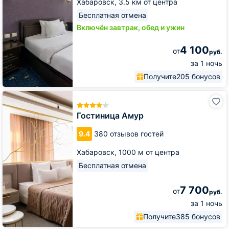
Хабаровск,
3.5 км от центра
Бесплатная отмена
Включён завтрак, обед и ужин
4 100
от
руб.
за 1 ночь
Получите
205 бонусов
Гостиница
Амур
Гостиница Амур
9.4
380 отзывов гостей
Хабаровск,
1000 м от центра
Бесплатная отмена
7 700
от
руб.
за 1 ночь
Получите
385 бонусов