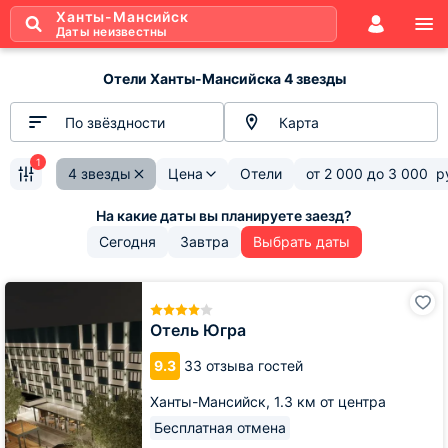
Ханты-Мансийск
Даты неизвестны
Отели Ханты-Мансийска 4 звезды
По звёздности
Карта
1
4 звезды
Цена
Отели
от
2 000
до
3 000
р
Сегодня
Завтра
Выбрать даты
Отель
Югра
Отель Югра
9.3
33 отзыва гостей
Ханты-Мансийск,
1.3 км от центра
Бесплатная отмена