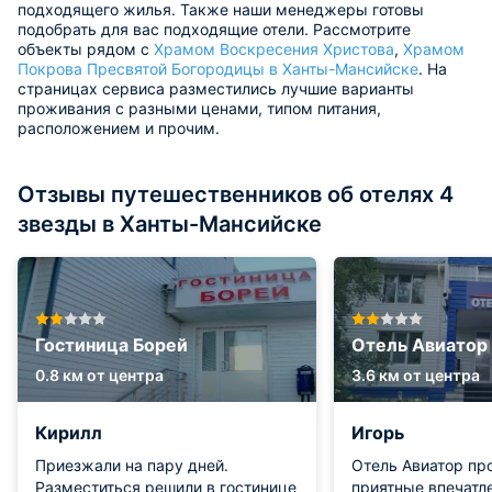
подходящего жилья. Также наши менеджеры готовы
подобрать для вас подходящие отели. Рассмотрите
объекты рядом с
Храмом Воскресения Христова
,
Храмом
Покрова Пресвятой Богородицы в Ханты-Мансийске
. На
страницах сервиса разместились лучшие варианты
проживания с разными ценами, типом питания,
расположением и прочим.
Отзывы путешественников об отелях 4
звезды в Ханты-Мансийске
Гостиница Борей
Отель Авиатор
0.8 км от центра
3.6 км от центра
Кирилл
Игорь
Приезжали на пару дней.
Отель Авиатор пр
Разместиться решили в гостинице
приятные впечатл