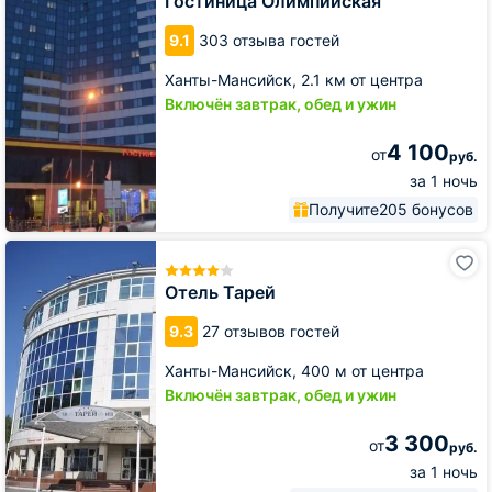
Гостиница Олимпийская
9.1
303 отзыва гостей
Ханты-Мансийск,
2.1 км от центра
Включён завтрак, обед и ужин
4 100
от
руб.
за 1 ночь
Получите
205 бонусов
Отель
Тарей
Отель Тарей
9.3
27 отзывов гостей
Ханты-Мансийск,
400 м от центра
Включён завтрак, обед и ужин
3 300
от
руб.
за 1 ночь