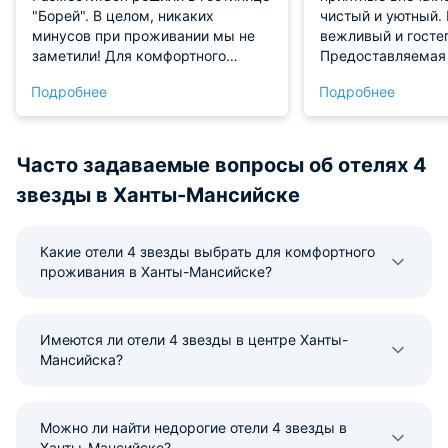
"Борей". В целом, никаких
чистый и уютный.
минусов при проживании мы не
вежливый и госте
заметили! Для комфортного
Предоставляемая 
отдыха и проживания нам всё
мебель в хорошем
Подробнее
Подробнее
предоставили. Персонал
Никаких минусов я
приятный и отзывчивый!
Часто задаваемые вопросы об отелях 4
звезды в Ханты-Мансийске
Какие отели 4 звезды выбрать для комфортного
проживания в Ханты-Мансийске?
Имеются ли отели 4 звезды в центре Ханты-
Мансийска?
Можно ли найти недорогие отели 4 звезды в
Ханты-Мансийске?