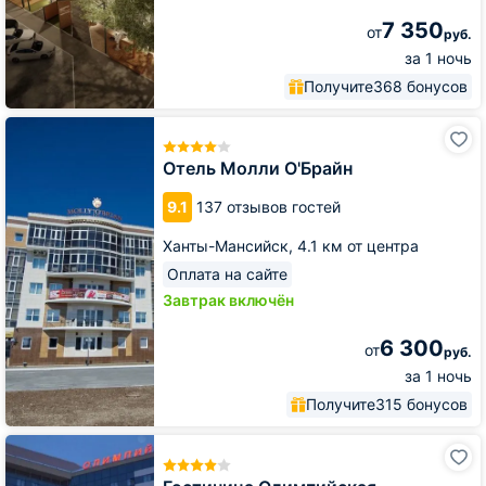
7 350
от
руб.
за 1 ночь
Получите
368 бонусов
Отель
Молли
О'Брайн
Отель Молли О'Брайн
9.1
137 отзывов гостей
Ханты-Мансийск,
4.1 км от центра
Оплата на сайте
Завтрак включён
6 300
от
руб.
за 1 ночь
Получите
315 бонусов
Гостиница
Олимпийская