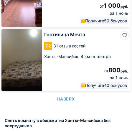
1 000
от
руб.
за 1 ночь
Получите
50 бонусов
Гостиница
Гостиница Мечта
Мечта
7.2
31 отзыв гостей
Ханты-Мансийск,
4 км от центра
800
от
руб.
за 1 ночь
Получите
40 бонусов
НАВЕРХ
Снять комнату в общежитии Ханты-Мансийска без
посредников