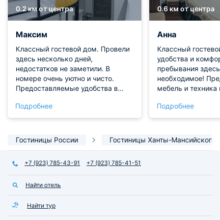
0.2 км от центра
0.6 км от центра
Максим
Анна
Классный гостевой дом. Провели
Классный гостево
здесь несколько дней,
удобства и комфо
недостатков не заметили. В
пребывания здесь
номере очень уютно и чисто.
необходимое! Пр
Предоставляемые удобства в
мебель и техника
хорошем состоянии. Локация
состоянии! Никак
Подробнее
Подробнее
удобная. Всё понравилось, будем
проживании мы не
рекомендовать!
Гостиницы России
Гостиницы Ханты-Мансийского 
+7 (923) 785-43-91
+7 (923) 785-41-51
Найти отель
Найти тур