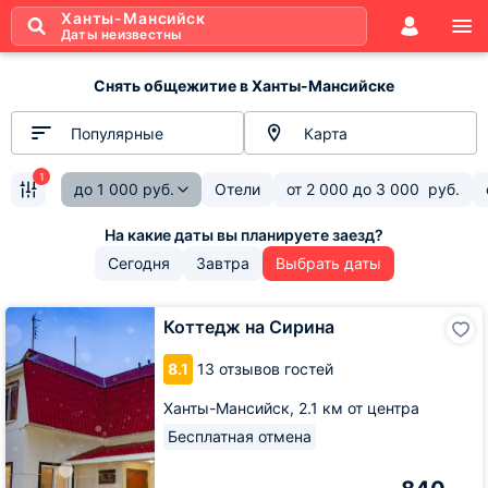
Ханты-Мансийск
Даты неизвестны
Снять общежитие в Ханты-Мансийске
Популярные
Карта
1
до
1 000
руб.
Отели
от
2 000
до
3 000
руб.
Сегодня
Завтра
Выбрать даты
Коттедж
Коттедж на Сирина
на
Сирина
8.1
13 отзывов гостей
Ханты-Мансийск,
2.1 км от центра
Бесплатная отмена