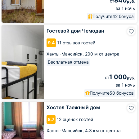
840
от
руб.
за 1 ночь
Получите
42 бонуса
Гостевой
Гостевой дом Чемодан
дом
Чемодан
9.4
11 отзывов гостей
Ханты-Мансийск,
200 м от центра
Бесплатная отмена
1 000
от
руб.
за 1 ночь
Получите
50 бонусов
Хостел
Хостел Таежный дом
Таежный
дом
8.7
12 оценок гостей
Ханты-Мансийск,
4.3 км от центра