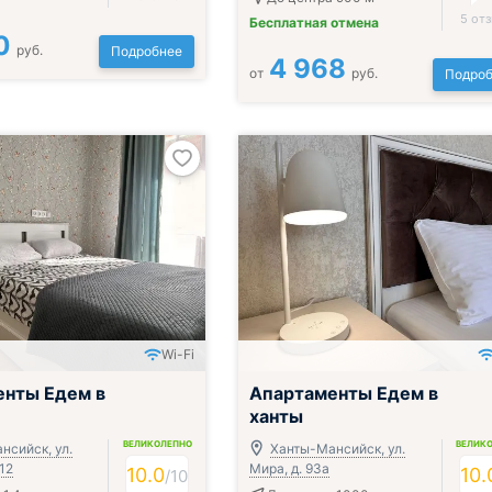
5 от
Бесплатная отмена
0
руб.
Подробнее
4 968
от
руб.
Подроб
Wi-Fi
енты Едем в
Апартаменты Едем в
ханты
ВЕЛИКОЛЕПНО
ВЕЛИК
нсийск, ул.
Ханты-Мансийск, ул.
 12
Мира, д. 93а
10.0
10.
/
10