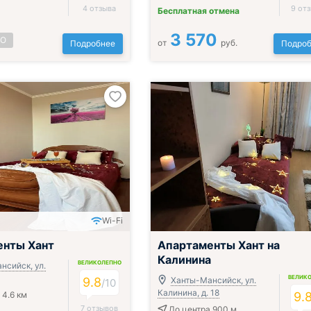
4 отзыва
9 от
Бесплатная отмена
3 570
НО
от
руб.
Подробнее
Подроб
Wi-Fi
енты Хант
Апартаменты Хант на
Калинина
ВЕЛИКОЛЕПНО
нсийск, ул.
ВЕЛИК
9.8
Ханты-Мансийск, ул.
/
10
Калинина, д. 18
 4.6 км
9.
7 отзывов
До центра 900 м