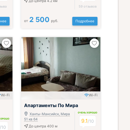
До центра 4.2 км
зыва
59 отзывов
2 500
от
руб.
нее
Подробнее
Wi-Fi
Wi-Fi
Апартаменты По Мира
ОЧЕНЬ ХОРОШО
Ханты-Мансийск, Мира
51 кв 64
ХОРОШО
9.1
/
10
До центра 400 м
/
10