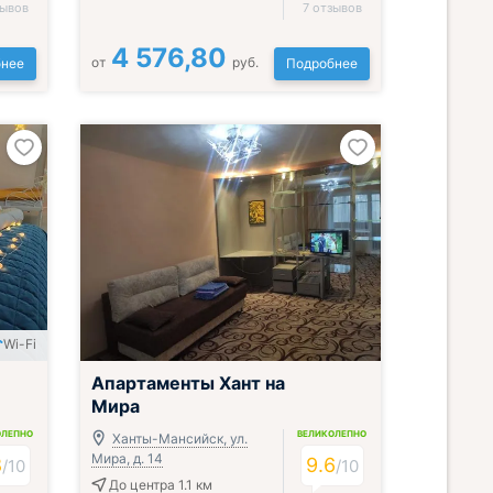
зывов
7 отзывов
4 576,80
от
руб.
нее
Подробнее
Wi-Fi
Апартаменты Хант на
Мира
ОЛЕПНО
ВЕЛИКОЛЕПНО
Ханты-Мансийск, ул.
Мира, д. 14
8
9.6
/
10
/
10
До центра 1.1 км