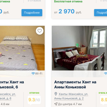
9 отзывов
11 от
 отмена
Бесплатная отмена
0
2 970
руб.
от
руб.
Подробнее
Подроб
Wi-Fi
нты Хант на
Апартаменты Хант на
ьковой, 6
Анны Коньковой
ОТЛИЧНО
ОЧЕНЬ 
нсийск, ул.
Ханты-Мансийск, ул.
ой, д. 6
Анны Коньковой, д. 2
9.3
8.
/
10
 4.6 км
До центра 4.7 км