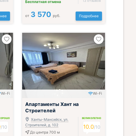
зывов
13 отзывов
Бесплатная отмена
3 570
от
руб.
нее
Подробнее
Wi-Fi
Wi-Fi
Апартаменты Хант на
Строителей
ХОРОШО
ВЕЛИКОЛЕПНО
Ханты-Мансийск, ул.
Строителей, д. 102
9
10.0
/
10
/
10
До центра 700 м