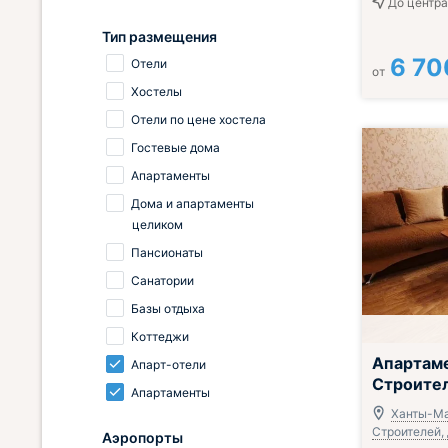
До центра
Тип размещения
6 70
Отели
от
Хостелы
Отели по цене хостела
Гостевые дома
Апартаменты
Дома и апартаменты
целиком
Пансионаты
Санатории
Базы отдыха
Коттеджи
Апартаме
Апарт-отели
Строител
Апартаменты
Ханты-Ма
Строителей, д
Аэропорты