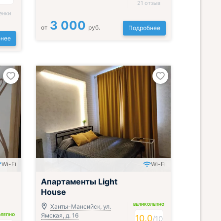
21 отзыв
енки
3 000
от
руб.
Подробнее
нее
Wi-Fi
Wi-Fi
Апартаменты Light
House
ВЕЛИКОЛЕПНО
Ханты-Мансийск, ул.
Ямская, д. 16
ОЛЕПНО
10.0
/
10