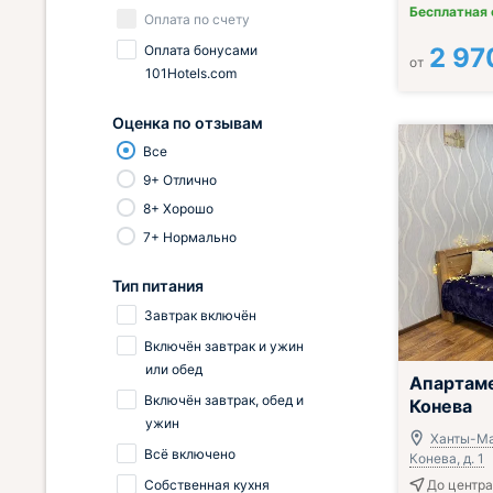
Бесплатная
Оплата по счету
Оплата бонусами
2 97
от
101Hotels.com
Оценка по отзывам
Все
9+ Отлично
8+ Хорошо
7+ Нормально
Тип питания
Завтрак включён
Включён завтрак и ужин
или обед
Апартаме
Включён завтрак, обед и
Конева
ужин
Ханты-Ма
Всё включено
Конева, д. 1
Собственная кухня
До центра