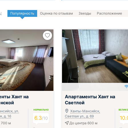
:
Популярность
Оценка по отзывам
Звезды
Расположение
нты Хант на
Апартаменты Хант на
енской
Светлой
НОРМАЛЬНО
ВЕЛИК
нсийск, ул.
Ханты-Мансийск,
, д. 16
Светлая ул., д. 69
6.3
10.
/
10
 700 м
До центра 600 м