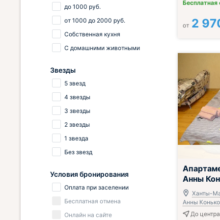
Бесплатная
до
1000
руб.
2 97
от
1000
до
2000
руб.
от
Собственная кухня
С домашними животными
Звезды
5 звезд
4 звезды
3 звезды
2 звезды
1 звезда
Без звезд
Апартаме
Условия бронирования
Анны Кон
Оплата при заселении
Ханты-Ма
Бесплатная отмена
Анны Коньков
До центра
Онлайн на сайте