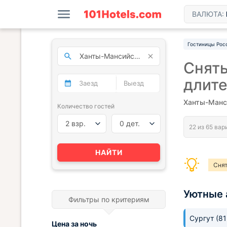
ВАЛЮТА:
Гостиницы Рос
Снять
длит
Ханты-Манси
Количество гостей
2 взр.
0 дет.
НАЙТИ
Снят
Уютные 
Фильтры по критериям
Сургут
(8
Цена за
ночь