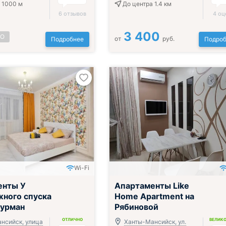
 1000 м
До центра 1.4 км
6 отзывов
4 оц
3 400
НО
от
руб.
Подробнее
Подроб
Wi-Fi
енты У
Апартаменты Like
ного спуска
Home Apartment на
 урман
Рябиновой
ОТЛИЧНО
ВЕЛИК
нсийск, улица
Ханты-Мансийск, ул.