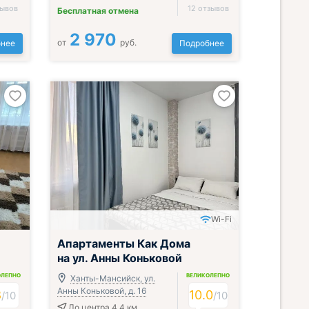
зывов
12 отзывов
Бесплатная отмена
2 970
от
руб.
нее
Подробнее
Wi-Fi
Апартаменты Как Дома
на ул. Анны Коньковой
ОЛЕПНО
ВЕЛИКОЛЕПНО
Ханты-Мансийск, ул.
Анны Коньковой, д. 16
8
10.0
/
10
/
10
До центра 4.4 км