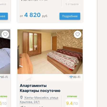
зывов
5 отзывов
4 820
от
руб.
нее
Подробнее
Wi-Fi
Wi-Fi
Апартаменты
Квартиры посуточно
ОЛЕПНО
ОТЛИЧНО
Ханты-Мансийск, улица
Крылова, 24/1
0
9.4
/
10
/
10