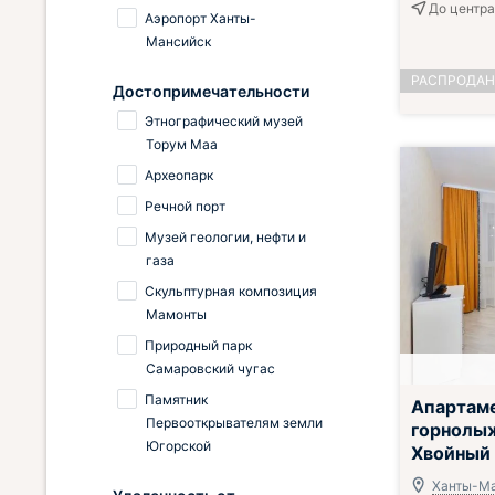
До центра
Аэропорт Ханты-
Мансийск
РАСПРОДА
Достопримечательности
Этнографический музей
Торум Маа
Археопарк
Речной порт
Музей геологии, нефти и
газа
Скульптурная композиция
Мамонты
Природный парк
Самаровский чугас
Памятник
Апартам
Первооткрывателям земли
горнолыж
Югорской
Хвойный
Ханты-Ма