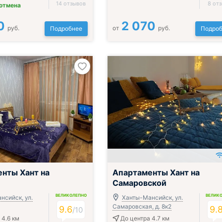
14 отзывов
8 от
 отмена
0
2 070
руб.
от
руб.
Подробнее
Подроб
нты Хант на
Апартаменты Хант на
Самаровской
ВЕЛИКОЛЕПНО
ВЕЛИК
нсийск, ул.
Ханты-Мансийск, ул.
Самаровская, д. 8к2
9.6
9.
/
10
 4.6 км
До центра 4.7 км