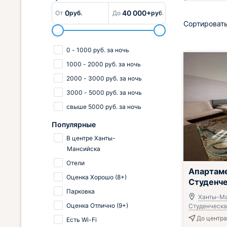
0
40 000+
От
руб.
До
руб.
Сортировать
0
-
1000
руб.
за ночь
1000
-
2000
руб.
за ночь
2000
-
3000
руб.
за ночь
3000
-
5000
руб.
за ночь
свыше
5000
руб.
за ночь
Популярные
В центре Ханты-
Мансийска
Отели
Апартаме
Оценка Хорошо (8+)
Студенч
Парковка
Ханты-Ма
Оценка Отлично (9+)
Студенческая
До центра
Есть Wi-Fi