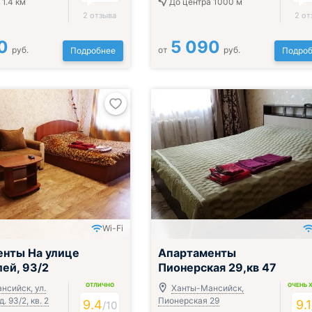
 1.4 км
До центра 1000 м
2 отзыва
2 от
0
5 090
руб.
от
руб.
Подробнее
Подроб
Wi-Fi
нты На улице
Апартаменты
ей, 93/2
Пионерская 29,кв 47
ОТЛИЧНО
ОЧЕНЬ 
нсийск, ул.
Ханты-Мансийск,
. 93/2, кв. 2
Пионерская 29
9.4
9.1
/
10