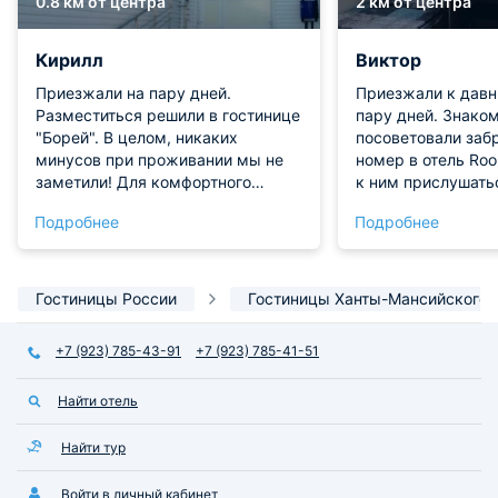
0.8 км от центра
2 км от центра
Кирилл
Виктор
Приезжали на пару дней.
Приезжали к давн
Разместиться решили в гостинице
пару дней. Знакомые
"Борей". В целом, никаких
посоветовали заб
минусов при проживании мы не
номер в отель Ro
заметили! Для комфортного
к ним прислушать
отдыха и проживания нам всё
решении не пожал
Подробнее
Подробнее
предоставили. Персонал
приятный и отзыв
приятный и отзывчивый!
чисто, техника и 
хорошем состояни
понравилось!
Гостиницы России
Гостиницы Ханты-Мансийского 
+7 (923) 785-43-91
+7 (923) 785-41-51
Найти отель
Найти тур
Войти в личный кабинет