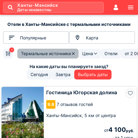
Ханты-Мансийск
Даты неизвестны
Отели в Ханты-Мансийске с термальными источниками
Популярные
Карта
1
Термальные источники
Цена
Отели
от
2 0
Сегодня
Завтра
Выбрать даты
Гостиница
Гостиница Югорская долина
Югорская
долина
9.8
7 отзывов гостей
Ханты-Мансийск,
5 км от центра
4 100
от
руб.
за 1 ночь