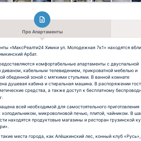
Про Апартаменты
нты «МаксРеалти24 Химки ул. Молодежная 7к1» находятся вбл
имкинский Арбат.
редоставляются комфортабельные апартаменты с двуспальной
и диваном, кабельным телевидением, прикроватной мебелью и
ой обеденной зоной с мягкими стульями. В ванной комнате
ена душевая кабина и стиральная машина. В распоряжении гос
метические средства, а также доступ к бесплатному беспровод
у.
нащена всей необходимой для самостоятельного приготовления
: холодильником, микроволновой печью, плитой, чайником. В ша
сти находятся продуктовые магазины и ресторан грузинской к
ри».
 такие места города, как Алёшкинский лес, конный клуб «Русь»,