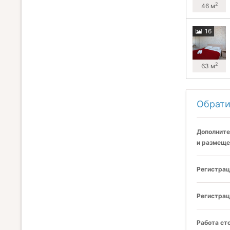
2
46 м
16
2
63 м
Обрати
Дополните
и размеще
Регистрац
Регистрац
Работа ст