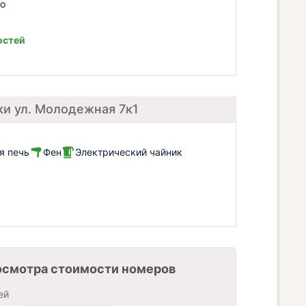
до
остей
ки ул. Молодежная 7к1
я печь
Фен
Электрический чайник
осмотра стоимости номеров
ей