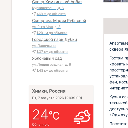
Сквер Химкинский Арбат
Куркинское ш., д. 6
469 м
до объекта
Сквер им. Марии Рубцовой
ул. 9-го Мая, д. 3
1.29 км
до объекта
Городской парк Дубки
Апартаме
ул. Лавочкина
сквера Х
1.37 км
до объекта
Гостям п
Яблоневый сад
кровать 
ул. Ленинградская, д. 6
просторн
1.48 км
до объекта
установл
фен, кос
интернет
Химки, Россия
Кухня ос
Пт, 7 августа 2026
(
21:39:10
)
техникой
24
доступно
«Оджаху
Посетите
Облачно с