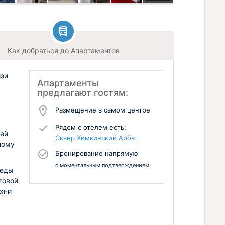
Как добраться до Апартаментов
изи
Апартаменты
предлагают гостям:
Размещение в самом центре
Рядом с отелем есть:
тей
Сквер Химкинский Арбат
ному
Бронирование напрямую
с моментальным подтверждением
 еды
говой
ухни