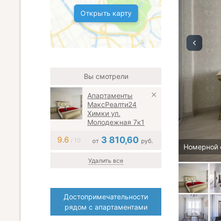
Открыть карту
Вы смотрели
Апартаменты
МаксРеалти24
Химки ул.
Молодежная 7к1
9.6
3 810,60
/ 10
от
руб.
Номерной 
Удалить все
Достопримечательности
рядом с апартаментами