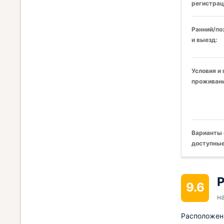
регистрац
Ранний/по
и выезд:
Условия и
проживани
Варианты 
доступные
Р
9.6
н
Расположен