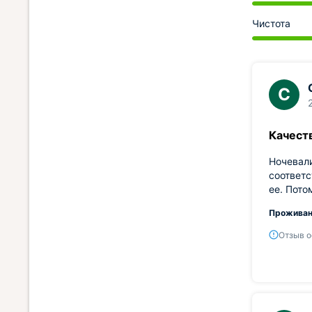
Чистота
С
Качест
Ночевали
соответс
ее. Пото
Проживан
Отзыв о