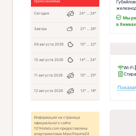
прояснениями
Губайлов
железнод
Сегодня
24° … 24°
Мы ре
в Химках
Завтра
21° … 26°
09 августа 2026
15° … 22°
10 августа 2026
14° … 24°
Wi-Fi
Стир
11 августа 2026
15° … 25°
Показат
12 августа 2026
12° … 18°
Информация на странице
официального сайта
101Hotels.com предоставлена
апартаментами МаксРеалти24