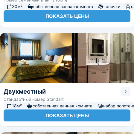
30м²
собственная ванная комната
тапочки
с
ПОКАЗАТЬ ЦЕНЫ
Двухместный
Стандартный номер Standart
18м²
собственная ванная комната
набор полотен
ПОКАЗАТЬ ЦЕНЫ