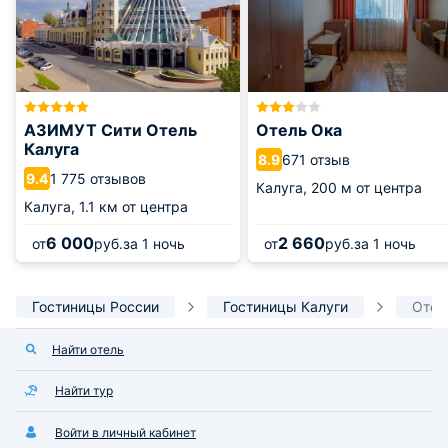
АЗИМУТ Сити Отель
Отель Ока
Калуга
671 отзыв
8.9
1 775 отзывов
9.4
Калуга,
200 м от центра
Калуга,
1.1 км от центра
6 000
2 660
от
руб.
за 1 ночь
от
руб.
за 1 ночь
Гостиницы России
Гостиницы Калуги
Отель
Найти отель
Найти тур
Войти в личный кабинет