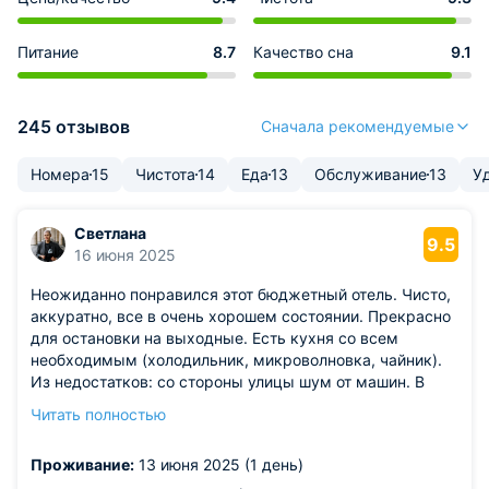
Питание
8.7
Качество сна
9.1
245 отзывов
Сначала рекомендуемые
Номера
15
Чистота
14
Еда
13
Обслуживание
13
У
Светлана
9.5
16 июня 2025
Неожиданно понравился этот бюджетный отель. Чисто,
аккуратно, все в очень хорошем состоянии. Прекрасно
для остановки на выходные. Есть кухня со всем
необходимым (холодильник, микроволновка, чайник).
Из недостатков: со стороны улицы шум от машин. В
нашем номере не было кондиционера, погода была
Читать полностью
дождливая, поэтому было комфортно, но в солнечную
погоду будет жарко.
Проживание:
13 июня 2025 (1 день)