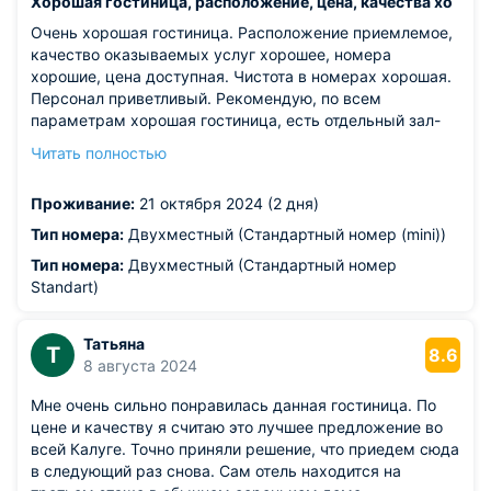
Хорошая гостиница, расположение, цена, качества хо
Очень хорошая гостиница. Расположение приемлемое,
качество оказываемых услуг хорошее, номера
хорошие, цена доступная. Чистота в номерах хорошая.
Персонал приветливый. Рекомендую, по всем
параметрам хорошая гостиница, есть отдельный зал-
столовая, имеется возможность посидеть с коллегами,
Читать полностью
пообщаться. Про дополнительные услуги лучше
уточнять на месте.
Проживание:
21 октября 2024 (2 дня)
Из недостатков: все хорошо
Тип номера:
Двухместный (Стандартный номер (mini))
Тип номера:
Двухместный (Стандартный номер
Standart)
Татьяна
Т
8.6
8 августа 2024
Мне очень сильно понравилась данная гостиница. По
цене и качеству я считаю это лучшее предложение во
всей Калуге. Точно приняли решение, что приедем сюда
в следующий раз снова. Сам отель находится на