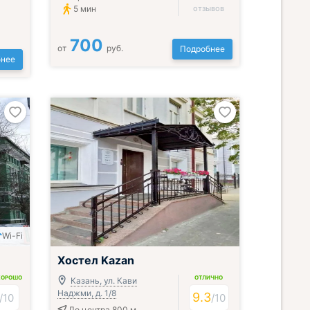
5 мин
отзывов
700
от
руб.
Подробнее
нее
Wi-Fi
Хостел Kazan
ХОРОШО
ОТЛИЧНО
Казань, ул. Кави
Наджми, д. 1/8
9.3
/
10
/
10
До центра 800 м