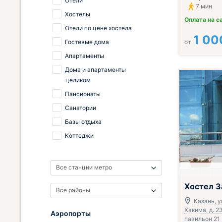
Отели
7 мин
Хостелы
Оплата на с
Отели по цене хостела
1 00
Гостевые дома
от
Апартаменты
Дома и апартаменты
целиком
Пансионаты
Санатории
Базы отдыха
Коттеджи
Все станции метро
Хостел 
Все районы
Казань, у
Хакима, д. 23
Аэропорты
павильон 21