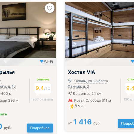
Wi-Fi
Крылья
Хостел VIA
ОТЛИЧНО
ОТЛ
л.
Казань, ул. Сибгата
го, д. 16
Хакима, д. 3
9.4
9.
/
10
 400 м
До центра 2.1 км
807 отзывов
130 о
кая 396 м
Козья Слобода 611 м
8 мин
айте
1 416
от
руб.
Подроб
0
руб.
Подробнее