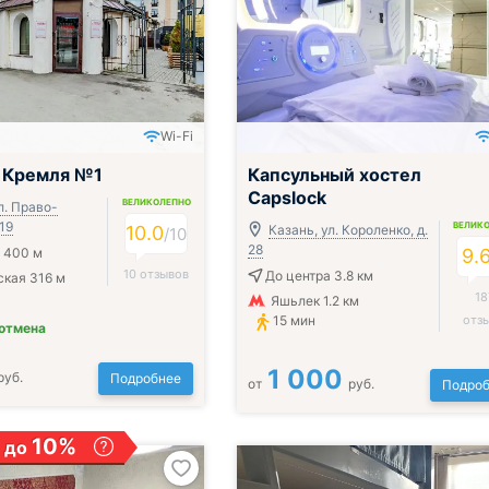
Wi-Fi
 Кремля №1
Капсульный хостел
Capslock
ВЕЛИКОЛЕПНО
л. Право-
 19
ВЕЛИК
10.0
Казань, ул. Короленко, д.
/
10
28
 400 м
9.
10 отзывов
До центра 3.8 км
кая 316 м
18
Яшьлек 1.2 км
15 мин
отз
 отмена
1 000
руб.
Подробнее
от
руб.
Подроб
10%
 до