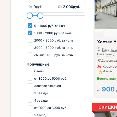
0
2 000
От
руб.
До
руб.
0
-
1000
руб.
за ночь
1000
-
2000
руб.
за ночь
2000
-
3000
руб.
за ночь
Хостел У
3000
-
5000
руб.
за ночь
Казань, у
Булачная, д.
свыше
5000
руб.
за ночь
До центра
Популярные
Кремлевс
Отели
4 мин
Бесплатная
от
3000
до
5000
руб.
Завтрак включён
900
от
3 звезды
4 звезды
СКИДКИ
от
2000
до
3000
руб.
5 звезд