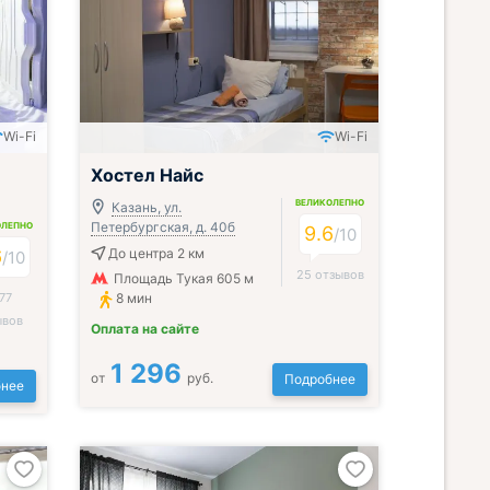
Wi-Fi
Wi-Fi
;
Хостел Найс
ВЕЛИКОЛЕПНО
Казань, ул.
Петербургская, д. 40б
ОЛЕПНО
9.6
/
10
6
До центра 2 км
/
10
25 отзывов
Площадь Тукая 605 м
77
8 мин
ывов
Оплата на сайте
1 296
от
руб.
Подробнее
нее