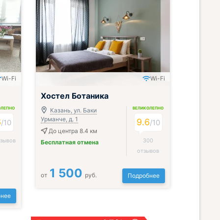
Wi-Fi
Wi-Fi
Хостел Ботаника
ОЛЕПНО
ВЕЛИКОЛЕПНО
Казань, ул. Баки
Урманче, д. 1
6
9.6
/
10
/
10
До центра 8.4 км
тзывов
300
Бесплатная отмена
отзывов
1 500
от
руб.
Подробнее
нее