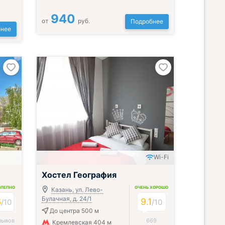
940
от
руб.
Подробнее
нее
Wi-Fi
Хостел География
ОЛЕПНО
ОЧЕНЬ ХОРОШО
Казань, ул. Лево-
Булачная, д. 24/1
6
9.1
/
10
/
10
До центра 500 м
зывов
669
Кремлевская 404 м