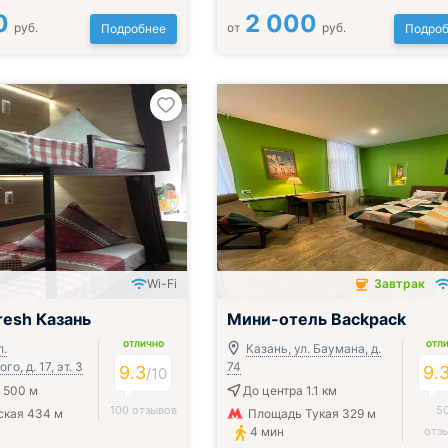
0
2 000
руб.
от
руб.
Подробнее
Подроб
Wi-Fi
Завтрак
Завтрак включён
resh Казань
Мини-отель Backpack
ОТЛИЧНО
ОТЛ
л.
Казань, ул. Баумана, д.
о, д. 17, эт. 3
74
9.3
9.
/
10
 500 м
До центра 1.1 км
100 отзывов
5
ская 434 м
Площадь Тукая 329 м
4 мин
отз