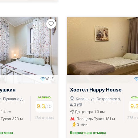
Wi-Fi
Пушкин
Хостел Happy House
ОТЛИЧНО
ОТЛ
л. Пушкина д.
Казань, ул. Островского,
д. 39/6
9.3
9.
/
10
 1.4 км
До центра 1.3 км
434 отзыва
275 о
Тукая 323 м
Площадь Тукая 181 м
3 мин
 отмена
Бесплатная отмена