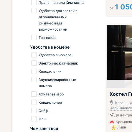
Прачечная или Химчистка
1 05
от
Удобства для гостей с
ограниченными
физическими
возможностями
Трансфер
Удобства в номере
Удобства в номере
Электрический чайник
Холодильник
Звукоизолированные
номера
Хостел F
ЖК-телевизор
Кондиционер
Казань, у
Чернышевског
Сейф
До центра
Фен
Кремлев
6 мин
Чем заняться