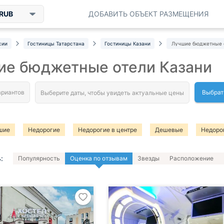
RUB
ДОБАВИТЬ ОБЪЕКТ РАЗМЕЩЕНИЯ
сии
Гостиницы Татарстана
Гостиницы Казани
Лучшие бюджетные 
ие бюджетные отели Казани
Выбрат
шие
Недорогие
Недорогие в центре
Дешевые
Недоро
:
Популярность
Оценка по отзывам
Звезды
Расположение