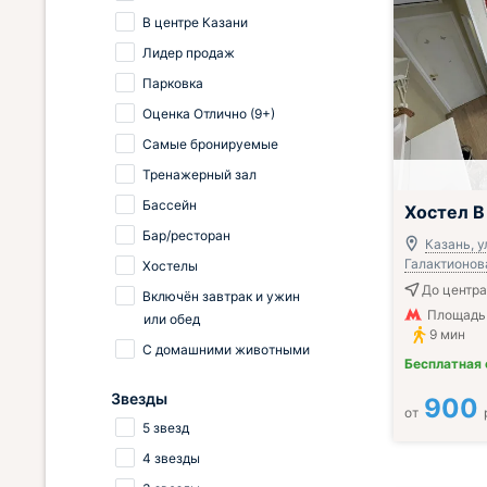
В центре Казани
Лидер продаж
Парковка
Оценка Отлично (9+)
Самые бронируемые
Тренажерный зал
;
Бассейн
Хостел В
Бар/ресторан
Казань, у
Галактионова
Хостелы
До центра 
Включён завтрак и ужин
Площадь 
или обед
9 мин
С домашними животными
Бесплатная
Звезды
900
от
5 звезд
4 звезды