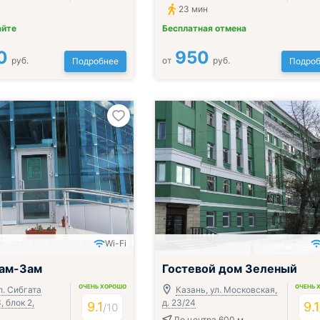
23 мин
айте
Бесплатная отмена
0
950
руб.
от
руб.
Подробнее
Подроб
Wi-Fi
Зам-Зам
Гостевой дом Зеленый
ОЧЕНЬ ХОРОШО
ОЧЕНЬ 
л. Сибгата
Казань, ул. Московская,
, блок 2,
д. 23/24
9.1
9.1
/
10
До центра 600 м