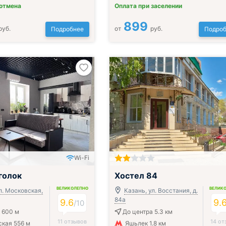
 отмена
Оплата при заселении
899
руб.
от
руб.
Подробнее
Подроб
Wi-Fi
голок
Хостел 84
ВЕЛИКОЛЕПНО
ВЕЛИК
л. Московская,
Казань, ул. Восстания, д.
84а
9.6
9.
/
10
 600 м
До центра 5.3 км
11 отзывов
14 от
кая 556 м
Яшьлек 1.8 км