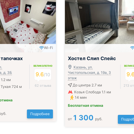
Wi-Fi
 тапочках
Хостел Слип Спейс
ВЕЛИКОЛЕПНО
ВЕЛИК
л.
Казань, ул.
, д. 3Б
Чистопольская, д. 19а, 3
9.6
9.
/
10
этаж
1.2 км
До центра 2.7 км
62 отзыва
213 о
Тукая 724 м
Козья Слобода 1.1 км
14 мин
 отмена
Бесплатная отмена
руб.
Подробнее
1 300
от
руб.
Подроб