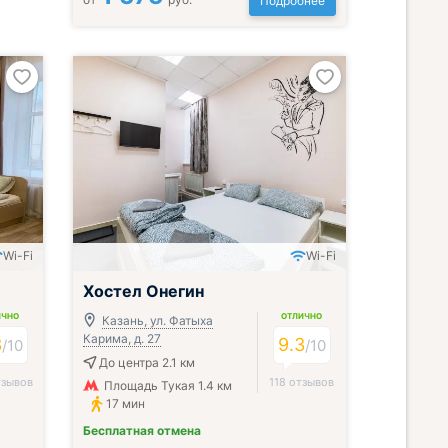
Подробнее
Wi-Fi
Wi-Fi
Хостел Онегин
ИЧНО
ОТЛИЧНО
Казань, ул. Фатыха
Карима, д. 27
3
9.3
/
10
/
10
До центра 2.1 км
тзывов
118 отзывов
Площадь Тукая 1.4 км
17 мин
Бесплатная отмена