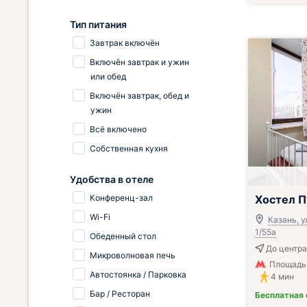
Тип питания
Завтрак включён
Включён завтрак и ужин
или обед
Включён завтрак, обед и
ужин
Всё включено
Собственная кухня
Удобства в отеле
Хостел 
Конференц-зал
Wi-Fi
Казань, у
1/55а
Обеденный стол
До центра
Микроволновая печь
Площадь 
Автостоянка / Парковка
4 мин
Бар / Ресторан
Бесплатная