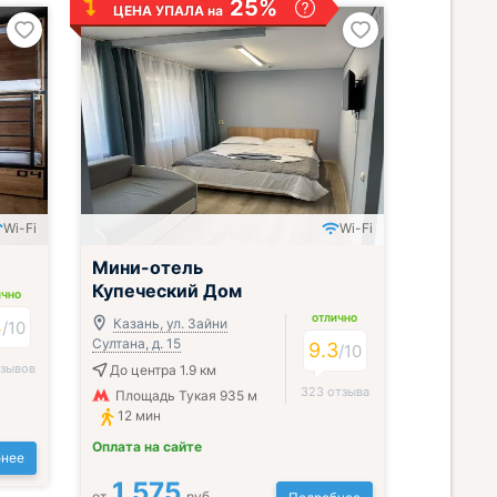
25%
ЦЕНА УПАЛА на
Wi-Fi
Wi-Fi
;
Мини-отель
Купеческий Дом
ИЧНО
ОТЛИЧНО
4
Казань, ул. Зайни
/
10
Султана, д. 15
9.3
/
10
тзывов
До центра 1.9 км
323 отзыва
Площадь Тукая 935 м
12 мин
Оплата на сайте
нее
1 575
от
руб.