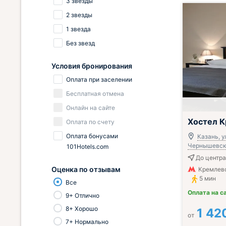
3 звезды
2 звезды
1 звезда
Без звезд
Условия бронирования
Оплата при заселении
Бесплатная отмена
Онлайн на сайте
Хостел 
Оплата по счету
Оплата бонусами
Казань, у
Чернышевско
101Hotels.com
До центра
Оценка по отзывам
Кремлевс
5 мин
Все
Оплата на с
9+ Отлично
8+ Хорошо
1 42
от
7+ Нормально