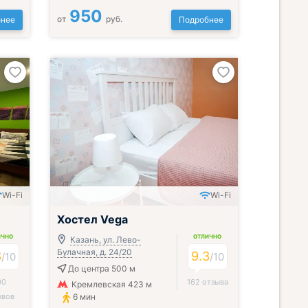
950
от
руб.
нее
Подробнее
Wi-Fi
Wi-Fi
Хостел Vega
ИЧНО
ОТЛИЧНО
Казань, ул. Лево-
Булачная, д. 24/20
3
9.3
/
10
/
10
До центра 500 м
00
162 отзыва
Кремлевская 423 м
ывов
6 мин