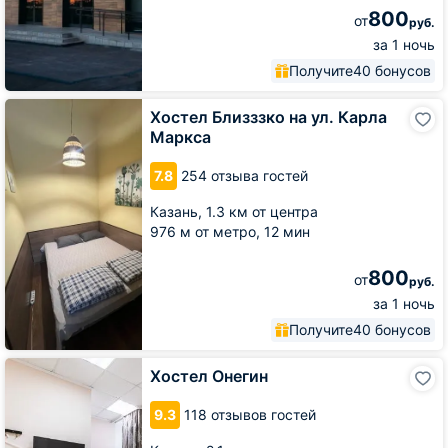
800
от
руб.
за 1 ночь
Получите
40 бонусов
Хостел
Хостел Близззко на ул. Карла
Близззко
Маркса
на
ул.
7.8
254 отзыва гостей
Карла
Маркса
Казань,
1.3 км от центра
976 м от метро,
12 мин
800
от
руб.
за 1 ночь
Получите
40 бонусов
Хостел
Хостел Онегин
Онегин
9.3
118 отзывов гостей