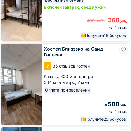
Бесплатная отмена
Включён завтрак, обед и ужин
360
400
руб.
от
руб.
за 1 ночь
Получите
18 бонусов
Хостел
Хостел Близззко на Саид-
Близззко
Галеева
на
Саид-
7
35 отзывов гостей
Галеева
Казань,
600 м от центра
544 м от метро,
7 мин
Оплата при заселении
500
от
руб.
за 1 ночь
Получите
25 бонусов
Хостел