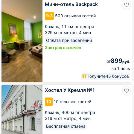
Мини-
Мини-отель Backpack
отель
Backpack
9.3
500 отзывов гостей
Казань,
1.1 км от центра
329 м от метро,
4 мин
Оплата при заселении
Завтрак включён
899
от
руб.
за 1 ночь
Получите
45 бонусов
Хостел
Хостел У Кремля №1
У
Кремля
10
10 отзывов гостей
№1
Казань,
400 м от центра
316 м от метро,
4 мин
Бесплатная отмена