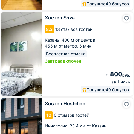
Получите
40 бонусов
Хостел
Хостел Sova
Sova
8.3
13 отзывов гостей
Казань,
400 м от центра
455 м от метро,
6 мин
Бесплатная отмена
Завтрак включён
800
от
руб.
за 1 ночь
Получите
40 бонусов
Хостел
Хостел Hostelinn
Hostelinn
10
6 отзывов гостей
Иннополис,
23.4 км от Казань