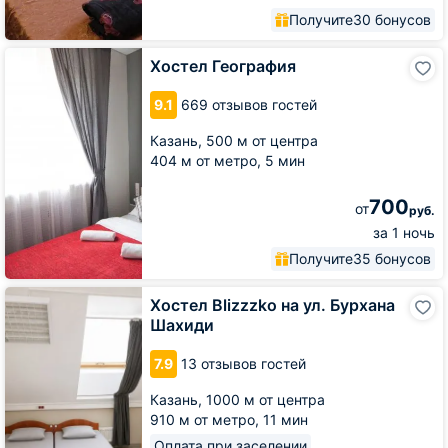
Получите
30 бонусов
Хостел
Хостел География
География
9.1
669 отзывов гостей
Казань,
500 м от центра
404 м от метро,
5 мин
700
от
руб.
за 1 ночь
Получите
35 бонусов
Хостел
Хостел Blizzzko на ул. Бурхана
Blizzzko
Шахиди
на
ул.
7.9
13 отзывов гостей
Бурхана
Шахиди
Казань,
1000 м от центра
910 м от метро,
11 мин
Оплата при заселении