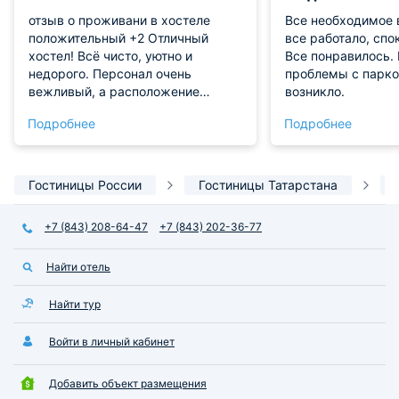
отзыв о проживани в хостеле
Все необходимое 
положительный +2 Отличный
все работало, спо
хостел! Всё чисто, уютно и
Все понравилось.
недорого. Персонал очень
проблемы с парко
вежливый, а расположение
возникло.
удобное. Рекомендую!Плюсы
Подробнее
Подробнее
проживанияЧистота и порядок в
комнатах и ванных.Вежливый и
добрый персонал на
ресепшене.Удобное место рядом
Гостиницы России
Гостиницы Татарстана
с центром и транспортом.Низкая
цена за ночлег.УдобстваУдобная
+7 (843) 208-64-47
+7 (843) 202-36-77
кухня с посудой и
техникой.Быстрый и бесплатный
Найти отель
интернет (Wi-Fi).Личные шкафчики
для вещей с замком
Найти тур
Войти в личный кабинет
Добавить объект размещения