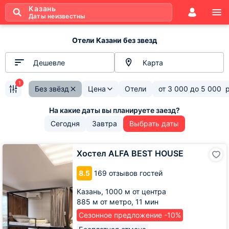
Казань
Даты неизвестны
Отели Казани без звезд
Дешевле
Карта
1
Без звёзд
Цена
Отели
от
3 000
до
5 000
Сегодня
Завтра
Выбрать даты
Хостел
Хостел ALFA BEST HOUSE
ALFA
BEST
8.5
169 отзывов гостей
HOUSE
Казань,
1000 м от центра
885 м от метро,
11 мин
Сезонное предложение -10%