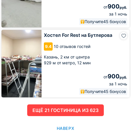
900
от
руб.
за 1 ночь
Получите
45 бонусов
Хостел
Хостел For Rest на Бутлерова
For
Rest
9.4
10 отзывов гостей
на
Бутлерова
Казань,
2 км от центра
929 м от метро,
12 мин
900
от
руб.
за 1 ночь
Получите
45 бонусов
ЕЩË 21 ГОСТИНИЦА ИЗ 623
НАВЕРХ