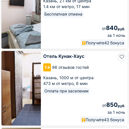
Казань,
2.1 км от центра
1.4 км от метро,
17 мин
Бесплатная отмена
840
от
руб.
за 1 ночь
Получите
42 бонуса
Отель
Отель Кунак-Хаус
Кунак-
Хаус
7.4
96 отзывов гостей
Казань,
1000 м от центра
473 м от метро,
6 мин
Оплата при заселении
850
от
руб.
за 1 ночь
Получите
43 бонуса