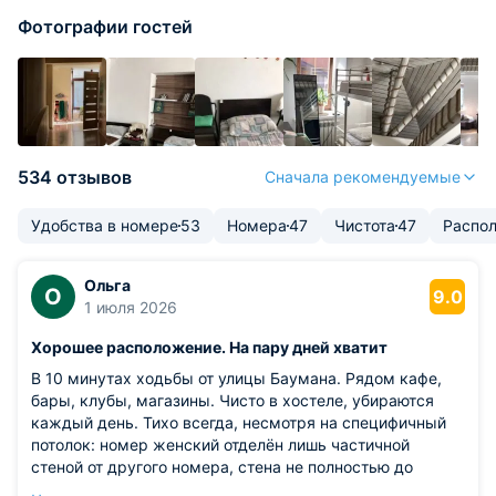
Фотографии гостей
534 отзывов
Сначала рекомендуемые
Удобства в номере
53
Номера
47
Чистота
47
Распо
Ольга
О
9.0
1 июля 2026
Хорошее расположение. На пару дней хватит
В 10 минутах ходьбы от улицы Баумана. Рядом кафе,
бары, клубы, магазины. Чисто в хостеле, убираются
каждый день. Тихо всегда, несмотря на специфичный
потолок: номер женский отделён лишь частичной
стеной от другого номера, стена не полностью до
потолка. Кухней можно пользоваться до 23.00. Одна