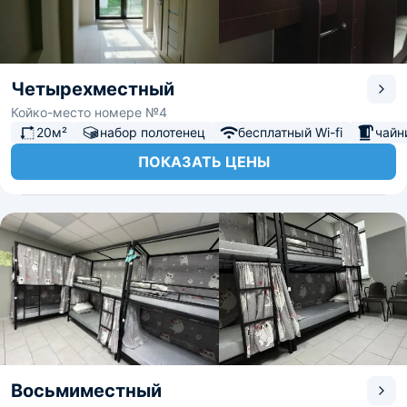
Четырехместный
Койко-место номере №4
20м²
набор полотенец
бесплатный Wi-fi
чайн
ПОКАЗАТЬ ЦЕНЫ
Восьмиместный