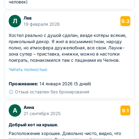
человек)
Лев
Л
9.3
19 февраля 2026
Хостел реально с душой сделан, везде котяры всякие,
прикольный декор. Я жил в восьмиместном, народу
полно, но атмосфера дружелюбная, все свои. Лаунж-
зона супер – приставка, книжки, можно в настолки
поиграть, познакомился там с пацанами из Челнов.
Вайфай летает, даже созванивался по видео с
Читать полностью
предками без проблем.
Из недостатков: душевые на этаже в час пик были
Проживание:
14 января 2026 (5 дней)
заняты, пришлось ждать. И матрас показался мне
жестковатым, но я привередливый в этом плане. А так,
Отзыв оставлен без бронирования
огонь, не хостел, а коттедж!
Анна
А
9.1
21 сентября 2025
Добрый кот на крыше.
Расположение хорошее. Довольно чисто, видно, что