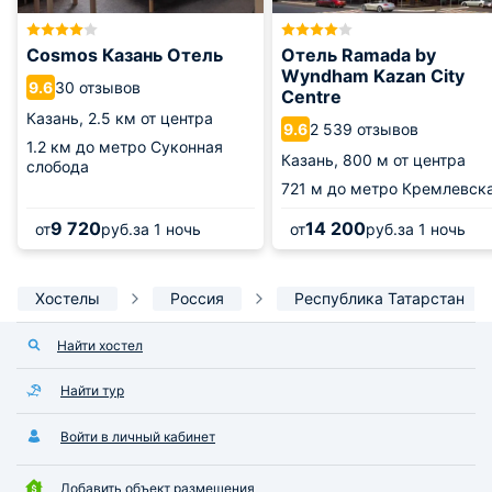
Cosmos Казань Отель
Отель Ramada by
Wyndham Kazan City
30 отзывов
9.6
Centre
Казань,
2.5 км от центра
2 539 отзывов
9.6
1.2 км
до метро Суконная
Казань,
800 м от центра
слобода
721 м
до метро Кремлевск
9 720
14 200
от
руб.
за 1 ночь
от
руб.
за 1 ночь
Хостелы
Россия
Республика Татарстан
Найти хостел
Найти тур
Войти в личный кабинет
Добавить объект размещения