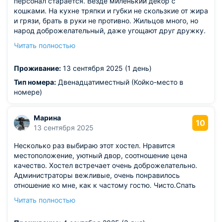
персонал старается. Везде миленький декор с
кошками. На кухне тряпки и губки не скользкие от жира
и грязи, брать в руки не противно. Жильцов много, но
народ доброжелательный, даже угощают друг дружку.
Отдельная изюминка, не относящаяся напрямую к
Читать полностью
хостелу - церквушка в шаге от него, на колокольне
которой отбиваются каждые четверть часа
Проживание:
13 сентября 2025 (1 день)
(соответственно, и получасы и часы).
Из недостатков: слышимость 100-процентная. Соседей
Тип номера:
Двенадцатиместный (Койко-место в
за стеной слышно, как-будто они в шаге сидят.
номере)
Постельное бельё, конечно, старовато и серовато. В
сливе раковины на кухне скапливается мусор - ну, это
Марина
вопрос не к администрации, если только в плане
10
13 сентября 2025
контроля. Жаль, что мало посуды общего пользования,
да и та в плохом состоянии. Но самое крупное
Несколько раз выбираю этот хостел. Нравится
замечание к спальным местам второго этажа. К ним
местоположение, уютный двор, соотношение цена
ведут неудобные лестнички и абсолютно нет никаких
качество. Хостел встречает очень доброжелательно.
ручек на втором этаже, за которые можно было бы
Администраторы вежливые, очень понравилось
ухватиться, чтоб безопасно подняться или спуститься.
отношение ко мне, как к частому гостю. Чисто.Спать
Подумать бы на эту тему.
комфортно. Тихо и спокойно. Своя капсула, никто не
Читать полностью
мешает. Порядок все соблюдают.
Из недостатков: в душ лучше на 1 этаж ,там кабинка