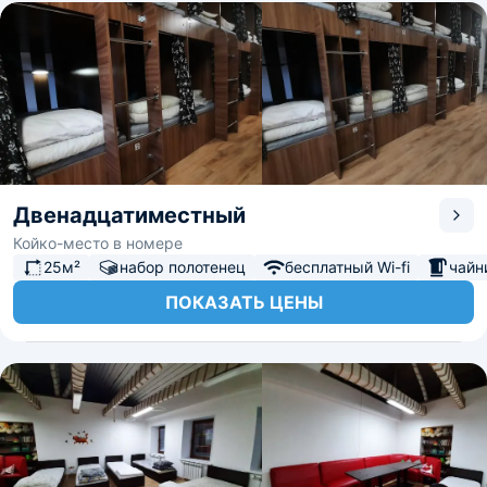
Двенадцатиместный
Койко-место в номере
25м²
набор полотенец
бесплатный Wi-fi
чайн
ПОКАЗАТЬ ЦЕНЫ