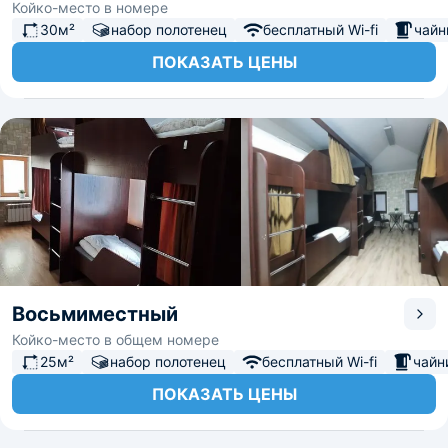
Койко-место в номере
30м²
набор полотенец
бесплатный Wi-fi
чайн
ПОКАЗАТЬ ЦЕНЫ
Восьмиместный
Койко-место в общем номере
25м²
набор полотенец
бесплатный Wi-fi
чайн
ПОКАЗАТЬ ЦЕНЫ