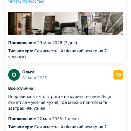
Читать полностью
душевая и туалет на каждый этаж, удивительно, что не
было очередей. Мало жильцов, видимо, было.
Из недостатков: посуды какой-то не хватает на кухне:
ложек чайных, кружки некоторые уже разве что
выбросить. Чай в пакетиках и сахар хотелось бы на
кухне, как и в большинстве хостелов - базовая
необходимость. Постельное бельё по размеру не
Проживание:
29 мая 2026 (2 дня)
совсем совпадает с кроватью, да и вид не самый
привлекательный. Подушки и одеяла «уставшие» и явно
Тип номера:
Семиместный (Женский номер на 7
пора менять на новые.
человек)
Ольга
О
10
31 мая 2026
Все отлично!
Понравилось - что строго - не курить, не пить! Еще
отметила - уютная кухня, где можно приготовить
завтрак или ужин!
Проживание:
22 мая 2026 (1 день)
Тип номера:
Семиместный (Женский номер на 7