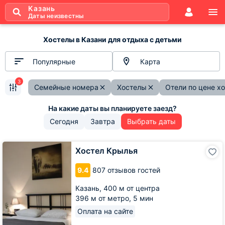
Казань
Даты неизвестны
Хостелы в Казани для отдыха с детьми
Популярные
Карта
3
Семейные номера
Хостелы
Отели по цене х
Сегодня
Завтра
Выбрать даты
Хостел
Хостел Крылья
Крылья
9.4
807 отзывов гостей
Казань,
400 м от центра
396 м от метро,
5 мин
Оплата на сайте