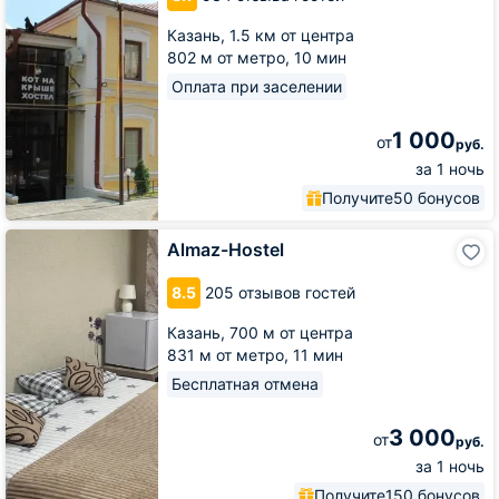
крыше
Казань,
1.5 км от центра
802 м от метро,
10 мин
Оплата при заселении
1 000
от
руб.
за 1 ночь
Получите
50 бонусов
Almaz-
Almaz-Hostel
Hostel
8.5
205 отзывов гостей
Казань,
700 м от центра
831 м от метро,
11 мин
Бесплатная отмена
3 000
от
руб.
за 1 ночь
Получите
150 бонусов