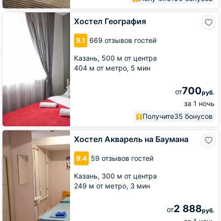
Хостел
Хостел География
География
9.1
669 отзывов гостей
Казань,
500 м от центра
404 м от метро,
5 мин
700
от
руб.
за 1 ночь
Получите
35 бонусов
Хостел
Хостел Акварель на Баумана
Акварель
на
9.4
59 отзывов гостей
Баумана
Казань,
300 м от центра
249 м от метро,
3 мин
2 888
от
руб.