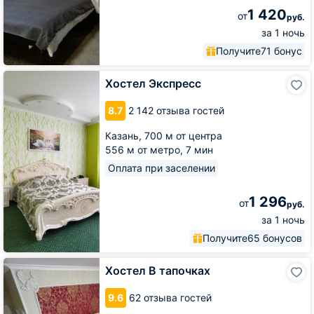
1 420
от
руб.
за 1 ночь
Получите
71 бонус
Хостел
Хостел Экспресс
Экспресс
8.7
2 142 отзыва гостей
Казань,
700 м от центра
556 м от метро,
7 мин
Оплата при заселении
1 296
от
руб.
за 1 ночь
Получите
65 бонусов
Хостел
Хостел В тапочках
В
тапочках
9.6
62 отзыва гостей