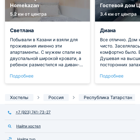
Homekazan
Гостевой дом 
5.2 км от центра
3.4 км от центра
Светлана
Диана
Побывали в Казани и взяли для
Все отлично. Дом 
проживания именно эти
чисто. Заселялась
апартаменты. С мужем спали на
комфортно было. Е
двуспальной широкой кровати, а
Душевая на высше
ребенок разместился на диван-
посторонних запах
кровати. Мебель в хорошем
полотенца свежие
Подробнее
Подробнее
состоянии, обивка чистая и без
фай ловит отлично
повреждений. На кухне есть вся
холодильник с мо
нужная посуда для
камерой. Фен. Шк
приготовления. Стиральная
Огромный спасибо
Хостелы
Россия
Республика Татарстан
машина, гладильня, фен и прочая
примем в вашем 
техника в квартире есть.
+7 (923) 741-73-27
Расположена удобно рядом с
метро. Удобно!
Найти хостел
Найти тур