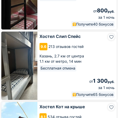
800
от
руб.
за 1 ночь
Получите
40 бонусов
Хостел
Хостел Слип Спейс
Слип
Спейс
9.6
213 отзывов гостей
Казань,
2.7 км от центра
1.1 км от метро,
14 мин
Бесплатная отмена
1 300
от
руб.
за 1 ночь
Получите
65 бонусов
Хостел
Хостел Кот на крыше
Кот
на
8.1
534 отзыва гостей