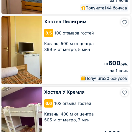
за 1 ночь
Получите
144 бонуса
Хостел
Хостел Пилигрим
Пилигрим
8.5
100 отзывов гостей
Казань,
500 м от центра
399 м от метро,
5 мин
600
от
руб.
за 1 ночь
Получите
30 бонусов
Хостел
Хостел У Кремля
У
Кремля
6.6
102 отзыва гостей
Казань,
400 м от центра
505 м от метро,
7 мин