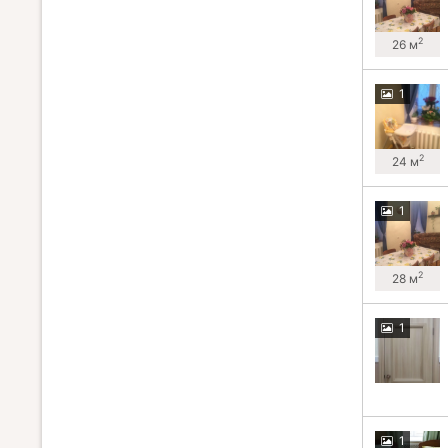
2
26 м
1
2
24 м
1
2
28 м
1
1