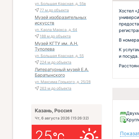
ул. Большая Красная, д. 55в
77 м
до объекта
Хостел «
универси
Музей изобразительных
искусств
предоста
ул. Карла Маркса, д. 64
регистра
188 м
до объекта
В номера
Музей КГТУ им. А.Н.
Туполева
К услуга
и посуда.
ул. Большая Красная, д. 55
224 м
до объекта
Расстоян
Литературный музей Е.А.
Баратынского
ул. Максима Горького, д. 25/28
263 м
до объекта
Казань, Россия
Двух
Чт, 6 августа 2026
(
15:26:33
)
Кругл
25
Показат