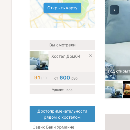
Открыть карту
Вы смотрели
Хостел Дом64
Год открыт
9.1
600
/ 10
от
руб.
Удалить все
Достопримечательности
рядом с хостелом
Садик Баки Урманче