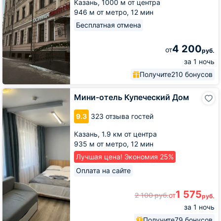
Казань,
1000 м от центра
946 м от метро,
12 мин
Бесплатная отмена
4 200
от
руб.
за 1 ночь
Получите
210 бонусов
Мини-
Мини-отель Купеческий Дом
отель
Купеческий
9.3
323 отзыва гостей
Дом
Казань,
1.9 км от центра
935 м от метро,
12 мин
Лучшая цена! Экономия 25%
Оплата на сайте
1 575
2 100
руб.
от
руб.
за 1 ночь
Получите
79 бонусов