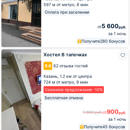
597 м от метро,
8 мин
Оплата при заселении
5 600
от
руб.
за 1 ночь
Получите
280 бонусов
Хостел
Хостел В тапочках
В
тапочках
9.6
62 отзыва гостей
Казань,
1.2 км от центра
724 м от метро,
9 мин
Сезонное предложение -10%
Бесплатная отмена
900
1 000
руб.
от
руб.
за 1 ночь
Получите
45 бонусов