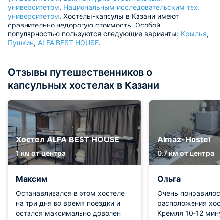
университетом
,
Национальным исследовательским тех.
университетом
. Хостелы-капсулы в Казани имеют
сравнительно недорогую стоимость. Особой
популярностью пользуются следующие варианты:
Крылья
,
Пушкин
,
ALFA BEST HOUSE
.
Отзывы путешественников о
капсульных хостелах в Казани
Хостел ALFA BEST HOUSE
Almaz-Hostel
1 км от центра
0.7 км от центра
Максим
Ольга
Останавливался в этом хостеле
Очень понравилос
на три дня во время поездки и
расположения хос
остался максимально доволен
Кремля 10-12 мин