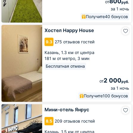
800
от
руб.
за 1 ночь
Получите
40 бонусов
Хостел
Хостел Happy House
Happy
House
9.3
275 отзывов гостей
Казань,
1.3 км от центра
181 м от метро,
3 мин
Бесплатная отмена
2 000
от
руб.
за 1 ночь
Получите
100 бонусов
Мини-
Мини-отель Янрус
отель
Янрус
8.5
209 отзывов гостей
Казань,
1.5 км от центра