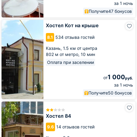
за 1 ночь
Получите
47 бонусов
Хостел
Хостел Кот на крыше
Кот
на
8.1
534 отзыва гостей
крыше
Казань,
1.5 км от центра
802 м от метро,
10 мин
Оплата при заселении
1 000
от
руб.
за 1 ночь
Получите
50 бонусов
Хостел
84
Хостел 84
9.6
14 отзывов гостей