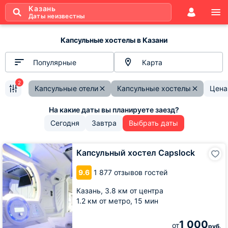
Казань
Даты неизвестны
Капсульные хостелы в Казани
Популярные
Карта
2
Капсульные отели
Капсульные хостелы
Цена
Сегодня
Завтра
Выбрать даты
Капсульный
Капсульный хостел Capslock
хостел
Capslock
9.6
1 877 отзывов гостей
Казань,
3.8 км от центра
1.2 км от метро,
15 мин
1 000
от
руб.