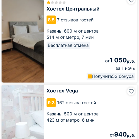
Центральный
Хостел Центральный
8.5
7 отзывов гостей
Казань,
600 м от центра
514 м от метро,
7 мин
Бесплатная отмена
1 050
от
руб.
за 1 ночь
Получите
53 бонуса
Хостел
Хостел Vega
Vega
9.3
162 отзыва гостей
Казань,
500 м от центра
423 м от метро,
6 мин
940
от
руб.