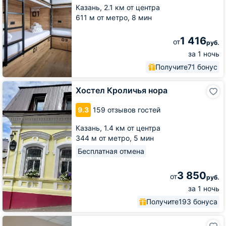
Казань,
2.1 км от центра
611 м от метро,
8 мин
1 416
от
руб.
за 1 ночь
Получите
71 бонус
Хостел
Хостел Кроличья нора
Кроличья
нора
9.3
159 отзывов гостей
Казань,
1.4 км от центра
344 м от метро,
5 мин
Бесплатная отмена
3 850
от
руб.
за 1 ночь
Получите
193 бонуса
Хостел