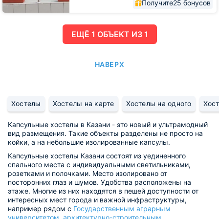
Получите
25 бонусов
ЕЩË 1 ОБЪЕКТ ИЗ 1
НАВЕРХ
Хостелы
Хостелы на карте
Хостелы на одного
Хост
Капсульные хостелы в Казани - это новый и ультрамодный
вид размещения. Такие объекты разделены не просто на
койки, а на небольшие изолированные капсулы.
Капсульные хостелы Казани состоят из уединенного
спального места с индивидуальными светильниками,
розетками и полочками. Место изолировано от
посторонних глаз и шумов. Удобства расположены на
этаже. Многие из них находятся в пешей доступности от
интересных мест города и важной инфраструктуры,
например рядом с
Государственным аграрным
университетом
,
архитектурно-строительным