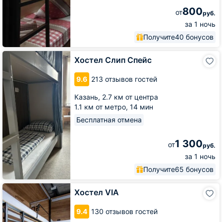
800
от
руб.
за 1 ночь
Получите
40 бонусов
Хостел
Хостел Слип Спейс
Слип
Спейс
9.6
213 отзывов гостей
Казань,
2.7 км от центра
1.1 км от метро,
14 мин
Бесплатная отмена
1 300
от
руб.
за 1 ночь
Получите
65 бонусов
Хостел
Хостел VIA
VIA
9.4
130 отзывов гостей