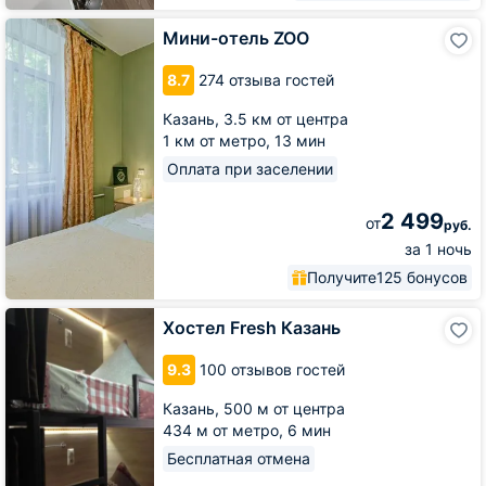
Мини-
Мини-отель ZOO
отель
ZOO
8.7
274 отзыва гостей
Казань,
3.5 км от центра
1 км от метро,
13 мин
Оплата при заселении
2 499
от
руб.
за 1 ночь
Получите
125 бонусов
Хостел
Хостел Fresh Казань
Fresh
Казань
9.3
100 отзывов гостей
Казань,
500 м от центра
434 м от метро,
6 мин
Бесплатная отмена