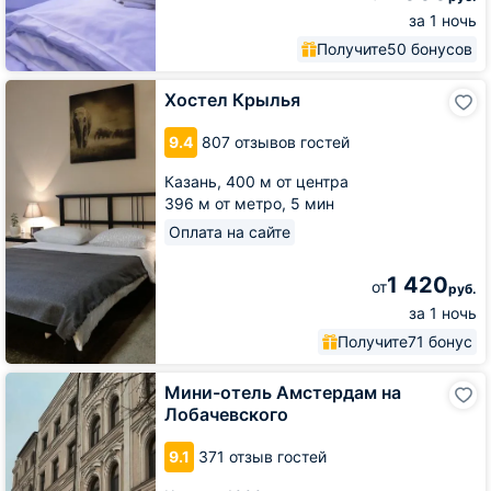
за 1 ночь
Получите
50 бонусов
Хостел
Хостел Крылья
Крылья
9.4
807 отзывов гостей
Казань,
400 м от центра
396 м от метро,
5 мин
Оплата на сайте
1 420
от
руб.
за 1 ночь
Получите
71 бонус
Мини-
Мини-отель Амстердам на
отель
Лобачевского
Амстердам
на
9.1
371 отзыв гостей
Лобачевского