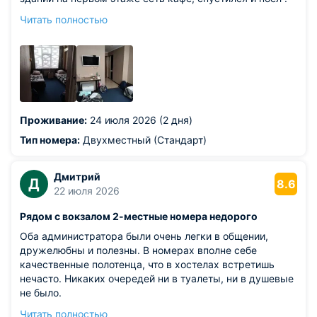
От центра не далеко, с окна виден Кремль, до него
Читать полностью
почти рукой подать, можно прогуляться и прийти
обратно за минут 15. Номер чистый, в номере была
своя ванная комната + полотенца и ср. гигиены,
телевизор, холодильник, кондиционер, вай-фай.
Персонал вежливый, спасибо большое, буду
рекомендовать Вас и если вновь решу приехать, то
точно выберу вновь вас
Проживание:
24 июля 2026 (2 дня)
Из недостатков: хотелось бы помягче подушки
Тип номера:
Двухместный (Стандарт)
Дмитрий
Д
8.6
22 июля 2026
Рядом с вокзалом 2-местные номера недорого
Оба администратора были очень легки в общении,
дружелюбны и полезны. В номерах вполне себе
качественные полотенца, что в хостелах встретишь
нечасто. Никаких очередей ни в туалеты, ни в душевые
не было.
Из недостатков: подушки громоздкие и жёсткие - спать
Читать полностью