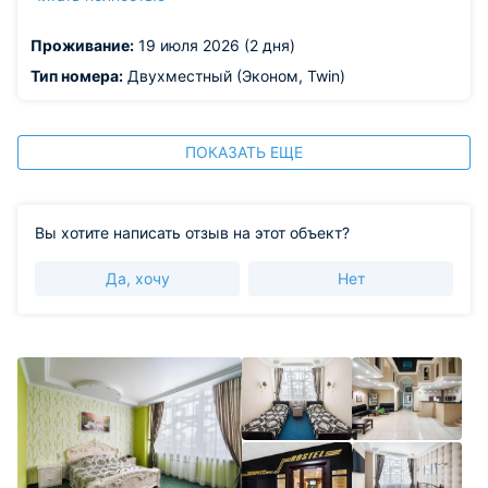
на них неудобно. Под окнами находится трамвайное
кольцо, а так же вокзал, что создаёт немало шума
Проживание:
19 июля 2026 (2 дня)
ночью
Тип номера:
Двухместный (Эконом, Twin)
ПОКАЗАТЬ ЕЩЕ
Вы хотите написать отзыв на этот объект?
Да, хочу
Нет