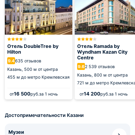
Отель DoubleTree by
Отель Ramada by
Hilton
Wyndham Kazan City
Centre
635 отзывов
9.4
2 539 отзывов
9.6
Казань,
500 м от центра
Казань,
800 м от центра
455 м
до метро Кремлевская
721 м
до метро Кремлевск
16 500
14 200
от
руб.
за 1 ночь
от
руб.
за 1 ночь
Достопримечательности Казани
Музеи