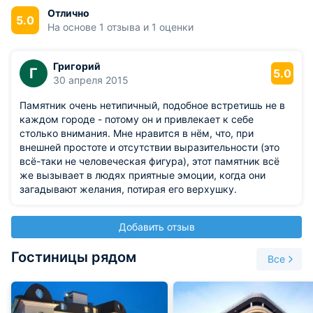
этот памятник очень популярен среди горожан, так как
Отлично
5.0
является центровым местом для многих встреч и
На основе 1 отзыва и 1 оценки
свиданий, у всех жителей есть мнение, что если потереть
верхушку компаса, то сбудется одно из самых заветных
желаний, но только нужно этого очень желать и хотеть,
Григорий
Г
5.0
говорят, что памятник чувствует людей и дает им
30 апреля 2015
вдохновение и положительный заряд, для некоторых
людей этот памятник становится музой, которой потом
Памятник очень нетипичный, подобное встретишь не в
посвящают песни и стихи, а для иностранных туристов
каждом городе - потому он и привлекает к себе
данное сооружение вызывает особый интерес.
столько внимания. Мне нравится в нём, что, при
внешней простоте и отсутствии выразительности (это
всё-таки не человеческая фигура), этот памятник всё
же вызывает в людях приятные эмоции, когда они
загадывают желания, потирая его верхушку.
Добавить отзыв
Гостиницы рядом
Все