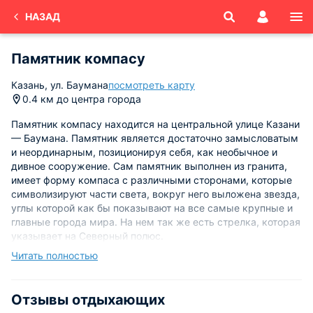
НАЗАД
Памятник компасу
Казань, ул. Баумана
посмотреть карту
0.4 км до центра города
Памятник компасу находится на центральной улице Казани
— Баумана. Памятник является достаточно замысловатым
и неординарным, позиционируя себя, как необычное и
дивное сооружение. Сам памятник выполнен из гранита,
имеет форму компаса с различными сторонами, которые
символизируют части света, вокруг него выложена звезда,
углы которой как бы показывают на все самые крупные и
главные города мира. На нем так же есть стрелка, которая
указывает на Северный полюс.
Читать полностью
Создатели считают, что Казань является центром
мироздания, а все, что за ее областями продолжение ее,
естественно такое мнение вызывает огромные споры и
Отзывы отдыхающих
недовольство, но создателям думают по-другому. Именно