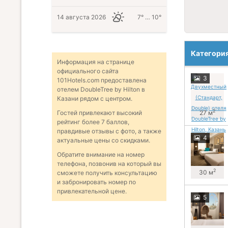
14 августа 2026
7° … 10°
Категори
Информация на странице
официального сайта
3
101Hotels.com предоставлена
отелем DoubleTree by Hilton в
Казани рядом с центром.
2
27 м
Гостей привлекают высокий
рейтинг более 7 баллов,
правдивые отзывы с фото, а также
4
актуальные цены со скидками.
Обратите внимание на номер
телефона, позвонив на который вы
2
30 м
сможете получить консультацию
и забронировать номер по
привлекательной цене.
5