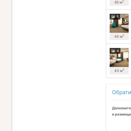
2
65 м
5
2
40 м
4
2
43 м
Обрати
Дополните
и размеще