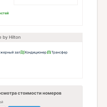
остей
 by Hilton
ажерный зал
Кондиционер
Трансфер
осмотра стоимости номеров
ей