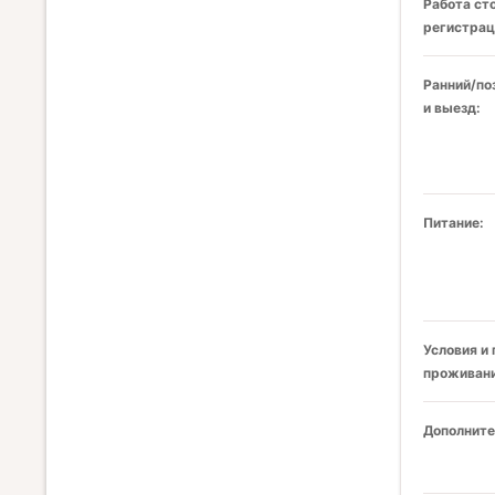
Работа ст
регистрац
Ранний/по
и выезд:
Питание:
Условия и
проживани
Дополните