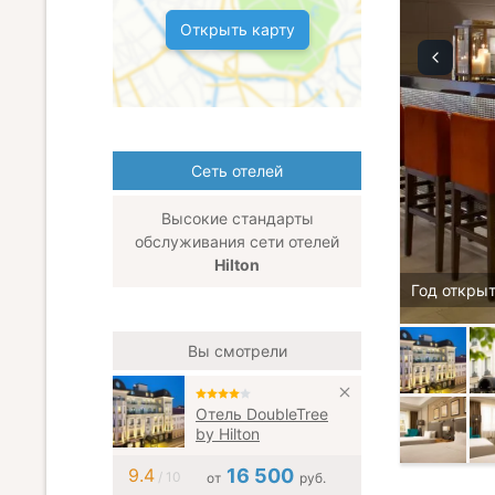
Открыть карту
Сеть отелей
Высокие стандарты
обслуживания сети отелей
Hilton
Год открыт
Вы смотрели
Отель DoubleTree
by Hilton
9.4
16 500
/ 10
от
руб.