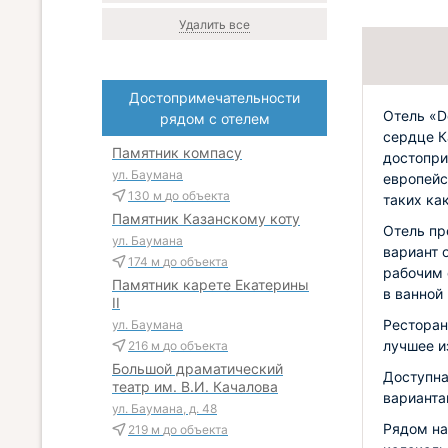
Удалить все
Достопримечательности
Отель «D
рядом с отелем
сердце К
Памятник компасу
достопри
ул. Баумана
европейс
130 м
до объекта
таких ка
Памятник Казанскому коту
Отель пр
ул. Баумана
вариант 
174 м
до объекта
рабочим 
Памятник карете Екатерины
в ванной
II
Ресторан
ул. Баумана
лучшее и
216 м
до объекта
Большой драматический
Доступна
театр им. В.И. Качалова
варианта
ул. Баумана, д. 48
Рядом на
219 м
до объекта