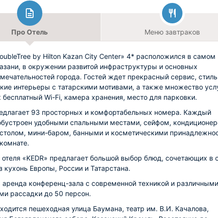
Про Отель
Меню завтраков
oubleTree by Hilton Kazan City Center» 4* расположился в самом
азани, в окружении развитой инфраструктуры и основных
мечательностей города. Гостей ждет прекрасный сервис, стил
кие интерьеры с татарскими мотивами, а также множество услу
к бесплатный Wi-Fi, камера хранения, место для парковки.
едлагает 93 просторных и комфортабельных номера. Каждый
обустроен удобными спальными местами, сейфом, кондиционер
столом, мини-баром, банными и косметическими принадлежно
 комнате.
 отеля «KEDR» предлагает большой выбор блюд, сочетающих в 
з кухонь Европы, России и Татарстана.
 аренда конференц-зала с современной техникой и различным
ми рассадки до 50 персон.
ходится пешеходная улица Баумана, театр им. В.И. Качалова,