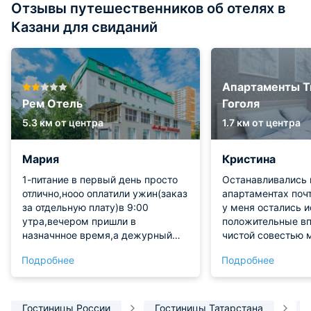
Отзывы путешественников об отелях в
Казани для свиданий
Апартаменты Т
Рем Отель
Гоголя
5.3 км от центра
1.7 км от центра
Мария
Кристина
1-питание в первый день просто
Останавливались 
отлично,нооо оплатили ужин(заказ
апартаментах почт
за отдельную плату)в 9:00
у меня остались 
утра,вечером пришли в
положительные вп
назначнное время,а дежурный
чистой совестью м
повар даже не в курсе,что у нас
искренне рекомен
Подробнее
Подробнее
оплаченый ужмн,в итоге
В квартире создан
вместо:щапеченый
настоящему тепла
картофель,люля,кыстыбы и
комфортная атмос
салат(меню было обговорено с
порадовало внима
Гостиницы России
Гостиницы Татарстана