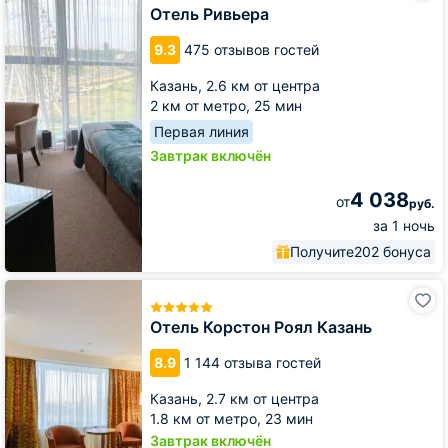
Отель Ривьера
9.3
475 отзывов гостей
Казань,
2.6 км от центра
2 км от метро,
25 мин
Первая линия
Завтрак включён
4 038
от
руб.
за 1 ночь
Получите
202 бонуса
Отель
Корстон
Роял
Отель Корстон Роял Казань
Казань
8.9
1 144 отзыва гостей
Казань,
2.7 км от центра
1.8 км от метро,
23 мин
Завтрак включён