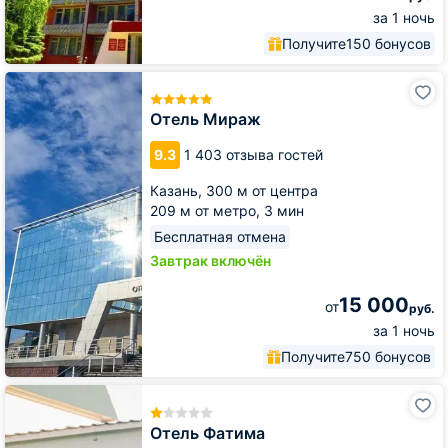
за 1 ночь
Получите
150 бонусов
Отель
Мираж
Отель Мираж
9.3
1 403 отзыва гостей
Казань,
300 м от центра
209 м от метро,
3 мин
Бесплатная отмена
Завтрак включён
15 000
от
руб.
за 1 ночь
Получите
750 бонусов
Отель
Фатима
Отель Фатима