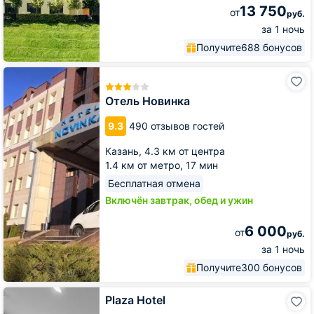
13 750
от
руб.
за 1 ночь
Получите
688 бонусов
Отель
Новинка
Отель Новинка
9.3
490 отзывов гостей
Казань,
4.3 км от центра
1.4 км от метро,
17 мин
Бесплатная отмена
Включён завтрак, обед и ужин
6 000
от
руб.
за 1 ночь
Получите
300 бонусов
Plaza
Plaza Hotel
Hotel