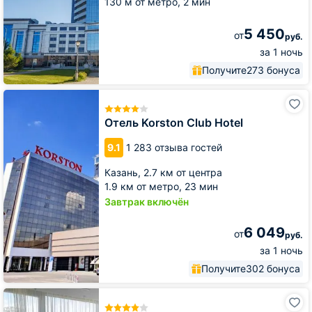
130 м от метро,
2 мин
5 450
от
руб.
за 1 ночь
Получите
273 бонуса
Отель
Korston
Club
Отель Korston Club Hotel
Hotel
9.1
1 283 отзыва гостей
Казань,
2.7 км от центра
1.9 км от метро,
23 мин
Завтрак включён
6 049
от
руб.
за 1 ночь
Получите
302 бонуса
Отель
Ривьера