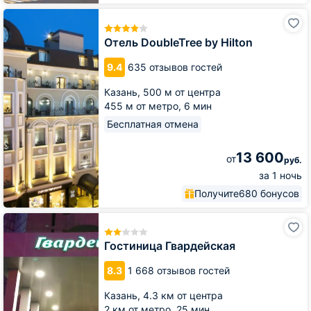
Отель
DoubleTree
by
Отель DoubleTree by Hilton
Hilton
9.4
635 отзывов гостей
Казань,
500 м от центра
455 м от метро,
6 мин
Бесплатная отмена
13 600
от
руб.
за 1 ночь
Получите
680 бонусов
Гостиница
Гвардейская
Гостиница Гвардейская
8.3
1 668 отзывов гостей
Казань,
4.3 км от центра
2 км от метро,
25 мин