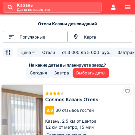
Казань
Даты неизвестны
Отели Казани для свиданий
Популярные
Карта
Цена
Отели
от
3 000
до
5 000
руб.
Завтрак
Сегодня
Завтра
Выбрать даты
Cosmos
Казань
Отель
Cosmos Казань Отель
9.6
30 отзывов гостей
Казань,
2.5 км от центра
1.2 км от метро,
15 мин
Бесплатная отмена