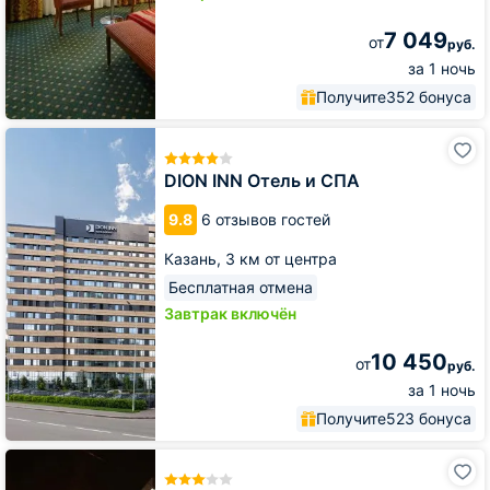
7 049
от
руб.
за 1 ночь
Получите
352 бонуса
DION
INN
Отель
DION INN Отель и СПА
и
СПА
9.8
6 отзывов гостей
Казань,
3 км от центра
Бесплатная отмена
Завтрак включён
10 450
от
руб.
за 1 ночь
Получите
523 бонуса
Отель
Кристалл