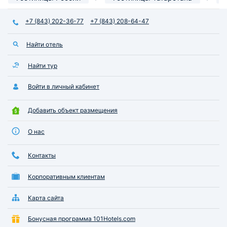
шеф поваром в 9:00),нам
— в ванной комна
предложили утренние маквроны
пушистые, свежие
+7 (843) 202-36-77
+7 (843) 208-64-47
с утренеими тефтелями.....После
полноценный душе
выяснениия и ожидания еще 1
Огромное спасибо
Найти отель
часа,нам приготовили
прием!
картофель,конечно не с люля а
котлетой...никакого кыстыбы
Найти тур
естественно не было...
Войти в личный кабинет
Добавить объект размещения
О нас
Контакты
Корпоративным клиентам
Карта сайта
Бонусная программа 101Hotels.com