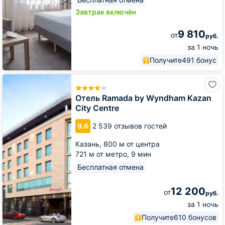
Завтрак включён
9 810
от
руб.
за 1 ночь
Получите
491 бонус
Отель
Ramada
by
Отель Ramada by Wyndham Kazan
Wyndham
City Centre
Kazan
City
9.6
2 539 отзывов гостей
Centre
Казань,
800 м от центра
721 м от метро,
9 мин
Бесплатная отмена
12 200
от
руб.
за 1 ночь
Получите
610 бонусов