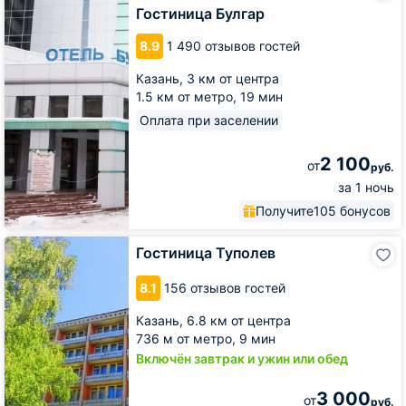
Гостиница Булгар
8.9
1 490 отзывов гостей
Казань,
3 км от центра
1.5 км от метро,
19 мин
Оплата при заселении
2 100
от
руб.
за 1 ночь
Получите
105 бонусов
Гостиница
Гостиница Туполев
Туполев
8.1
156 отзывов гостей
Казань,
6.8 км от центра
736 м от метро,
9 мин
Включён завтрак и ужин или обед
3 000
от
руб.