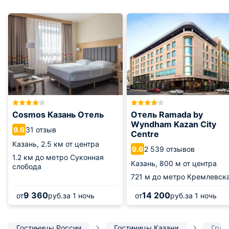
Cosmos Казань Отель
Отель Ramada by
Wyndham Kazan City
31 отзыв
9.6
Centre
Казань,
2.5 км от центра
2 539 отзывов
9.6
1.2 км
до метро Суконная
Казань,
800 м от центра
слобода
721 м
до метро Кремлевск
9 360
14 200
от
руб.
за 1 ночь
от
руб.
за 1 ночь
Гостиницы России
Гостиницы Казани
Гран