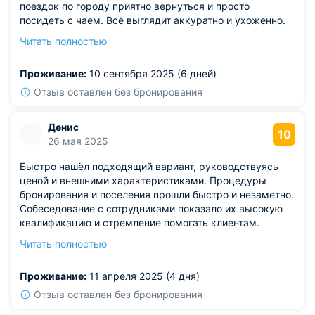
поездок по городу приятно вернуться и просто
посидеть с чаем. Всё выглядит аккуратно и ухоженно.
Тишина помогает расслабиться. Цена соответствует
Читать полностью
качеству.
Из недостатков: гулко в коридоре.
Проживание:
10 сентября 2025 (6 дней)
Отзыв оставлен без бронирования
Денис
10
26 мая 2025
Быстро нашёл подходящий вариант, руководствуясь
ценой и внешними характеристиками. Процедуры
бронирования и поселения прошли быстро и незаметно.
Собеседование с сотрудниками показало их высокую
квалификацию и стремление помогать клиентам.
Организация сервиса хороша, атмосфера гостиницы
Читать полностью
успокаивающая и тихая. Значимым преимуществом
считаю удобное расположение, позволявшее
Проживание:
11 апреля 2025 (4 дня)
оперативно достигать намеченных целей рабочего
характера.
Отзыв оставлен без бронирования