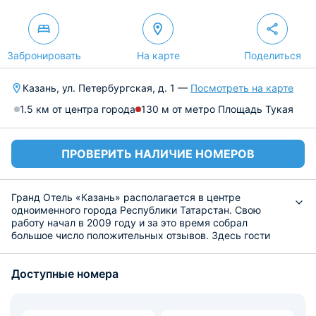
Забронировать
На карте
Поделиться
Казань, ул. Петербургская, д. 1 —
Посмотреть на карте
1.5 км от центра города
130 м от метро Площадь Тукая
ПРОВЕРИТЬ НАЛИЧИЕ НОМЕРОВ
Гранд Отель «Казань» располагается в центре
одноименного города Республики Татарстан. Свою
работу начал в 2009 году и за это время собрал
большое число положительных отзывов. Здесь гости
смогут провести свой отдых, посетить ресторан,
собраться на деловое или торжественное мероприятие.
Доступные номера
Благодаря удобной локации возможно посетить
главные городские достопримечательности. На нашем
официальном сайте представлены лучшие цены на
номера гранд отеля «Казань» на ул. Петербургской, 1.